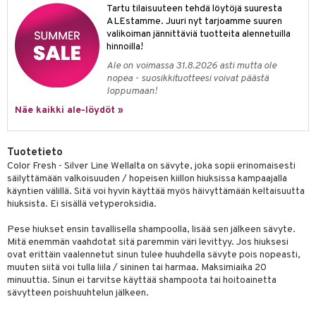
Tartu tilaisuuteen tehdä löytöjä suuresta
 verkkokaupasta
taloöljyt
ta & Viikset
talovoiteet
ALEstamme. Juuri nyt tarjoamme suuren
he 3: Kosteutus
teudenhoito
likiilto
t
valikoiman jännittäviä tuotteita alennetuilla
talovoiteet
distaminen
rinta ja naamiot
hinnoilla!
lipuna
matics Elixir
o
rumit
Ale on voimassa 31.8.2026 asti mutta ole
distus
ltenrajausväri
yx
inkosuoja
nopea - suosikkituotteesi voivat päästä
mänympärysvoiteet
loppumaan!
rumit
makarvat
nique Happy
aihetta Miehille
Näe kaikki ale-löydöt »
mien/Huulten Hoito
miväri
nique Happy For Men
nhoito
kkisiveltmit
kastus
Tuotetieto
Color Fresh - Silver Line Wellalta on sävyte, joka sopii erinomaisesti
kkivoide
teutus & Soujaus
säilyttämään valkoisuuden / hopeisen kiillon hiuksissa kampaajalla
käyntien välillä. Sitä voi hyvin käyttää myös häivyttämään keltaisuutta
tevoide
ranajo & Ihonpuhdistus
hiuksista. Ei sisällä vetyperoksidia.
justusvoide
Pese hiukset ensin tavallisella shampoolla, lisää sen jälkeen sävyte.
kipuna
Mitä enemmän vaahdotat sitä paremmin väri levittyy. Jos hiuksesi
ovat erittäin vaalennetut sinun tulee huuhdella sävyte pois nopeasti,
teri
muuten siitä voi tulla liila / sininen tai harmaa. Maksimiaika 20
minuuttia. Sinun ei tarvitse käyttää shampoota tai hoitoainetta
siväri
sävytteen poishuuhtelun jälkeen.
mänrajauskynät