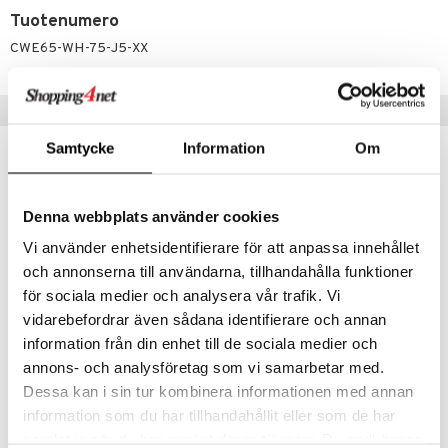
Tuotenumero
CWE65-WH-75-J5-XX
Vinkkejä sinulle
Samtycke
Information
Om
Denna webbplats använder cookies
Vi använder enhetsidentifierare för att anpassa innehållet
och annonserna till användarna, tillhandahålla funktioner
för sociala medier och analysera vår trafik. Vi
vidarebefordrar även sådana identifierare och annan
Saatavana useana vaihtoehtona
Saatavana useana vaihtoehtona
information från din enhet till de sociala medier och
Color Fresh
Color Fresh Mask
annons- och analysföretag som vi samarbetar med.
WELLA PROFESSIONALS
WELLA PROFESSIONALS
Dessa kan i sin tur kombinera informationen med annan
information som du har tillhandahållit eller som de har
14,95
15,95
€
alk.
€
samlat in när du har använt deras tjänster. Du godkänner