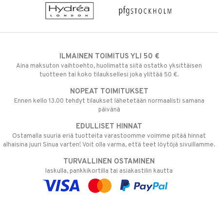
ILMAINEN TOIMITUS YLI 50 €
Aina maksuton vaihtoehto, huolimatta siitä ostatko yksittäisen
tuotteen tai koko tilauksellesi joka ylittää 50 €.
NOPEAT TOIMITUKSET
Ennen kello 13.00 tehdyt tilaukset lähetetään normaalisti samana
päivänä
EDULLISET HINNAT
Ostamalla suuria eriä tuotteita varastoomme voimme pitää hinnat
alhaisina juuri Sinua varten! Voit olla varma, että teet löytöjä sivuillamme.
TURVALLINEN OSTAMINEN
laskulla, pankkikortilla tai asiakastilin kautta