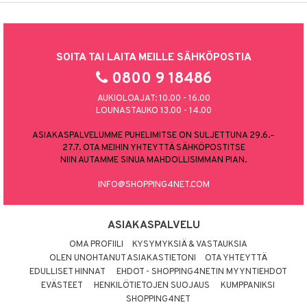
SOITA TAI LAITA MEILLE SÄHKÖPOSTIA
0800 9 18486
AUKIOLOAJAT: 10.00 - 16.00
LOUNASTAUKO 13.00 - 14.00
ASIAKASPALVELUMME PUHELIMITSE ON SULJETTUNA 29.6.–
27.7. OTA MEIHIN YHTEYTTÄ SÄHKÖPOSTITSE
NIIN AUTAMME SINUA MAHDOLLISIMMAN PIAN.
INFO@SHOPPING4NET.COM
ASIAKASPALVELU
OMA PROFIILI
KYSYMYKSIÄ & VASTAUKSIA
OLEN UNOHTANUT ASIAKASTIETONI
OTA YHTEYTTÄ
EDULLISET HINNAT
EHDOT - SHOPPING4NETIN MYYNTIEHDOT
EVÄSTEET
HENKILÖTIETOJEN SUOJAUS
KUMPPANIKSI
SHOPPING4NET