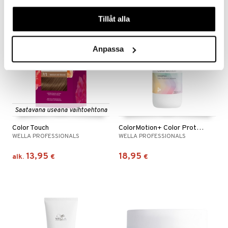
våra cookies vid fortsatt användande av vår webbplats.
Tillåt alla
Anpassa
Saatavana useana vaihtoehtona
Color Touch
ColorMotion+ Color Protection Shampoo
WELLA PROFESSIONALS
WELLA PROFESSIONALS
13,95
18,95
alk.
€
€