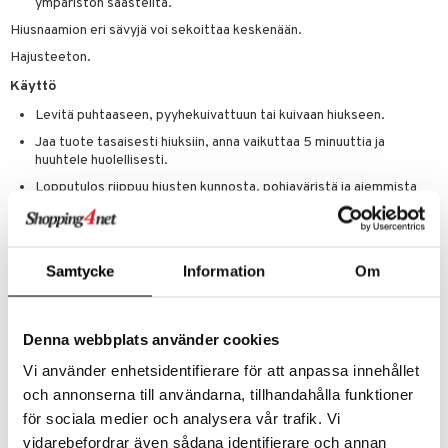
ympäristön saasteilta.
Hiusnaamion eri sävyjä voi sekoittaa keskenään.
Hajusteeton.
Käyttö
Levitä puhtaaseen, pyyhekuivattuun tai kuivaan hiukseen.
Jaa tuote tasaisesti hiuksiin, anna vaikuttaa 5 minuuttia ja
huuhtele huolellisesti.
Lopputulos riippuu hiusten kunnosta, pohjaväristä ja aiemmista
käsittelyistä.
Väri haalistuu vähitellen.
Riittää 2-3 käsittelyyn puolipitkille hiuksille.
Samtycke
Information
Om
Huom!
Kokeile sävyä pieneen hiusosioon ennen lopullista käsittelyä. Ei peitä
harmaita hiuksia tai tyvikasvua. Suojaa kädet ja mahdolliset työpinnat.
Denna webbplats använder cookies
Jos tuotetta joutuu silmiin, huuhtele välittömästi vedellä. Säilytettävä
lasten ulottumattomissa.
Vi använder enhetsidentifierare för att anpassa innehållet
Ainesosat
och annonserna till användarna, tillhandahålla funktioner
Aqua, Cetearyl Alcohol, Glycerin, Propylene Glycol, Behentrimonium
för sociala medier och analysera vår trafik. Vi
Chloride, Quaternium-87, Betaine, Niacinamide, Panthenol,
vidarebefordrar även sådana identifierare och annan