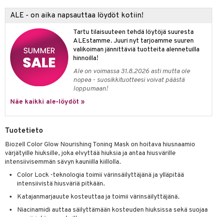
 verkkokaupasta
taloöljyt
ta & Viikset
talovoiteet
ALE - on aika napsauttaa löydöt kotiin!
he 3: Kosteutus
teudenhoito
likiilto
t
talovoiteet
distaminen
rinta ja naamiot
Tartu tilaisuuteen tehdä löytöjä suuresta
lipuna
matics Elixir
o
ALEstamme. Juuri nyt tarjoamme suuren
rumit
distus
ltenrajausväri
yx
valikoiman jännittäviä tuotteita alennetuilla
inkosuoja
hinnoilla!
mänympärysvoiteet
rumit
makarvat
nique Happy
aihetta Miehille
Ale on voimassa 31.8.2026 asti mutta ole
nopea - suosikkituotteesi voivat päästä
mien/Huulten Hoito
miväri
nique Happy For Men
nhoito
loppumaan!
kkisiveltmit
kastus
Näe kaikki ale-löydöt »
kkivoide
teutus & Soujaus
Tuotetieto
tevoide
ranajo & Ihonpuhdistus
Biozell Color Glow Nourishing Toning Mask on hoitava hiusnaamio
justusvoide
värjätyille hiuksille, joka elvyttää hiuksia ja antaa hiusvärille
intensiivisemmän sävyn kauniilla kiillolla.
kipuna
Color Lock -teknologia toimii värinsäilyttäjänä ja ylläpitää
teri
intensiivistä hiusväriä pitkään.
Katajanmarjauute kosteuttaa ja toimii värinsäilyttäjänä.
siväri
Niacinamidi auttaa säilyttämään kosteuden hiuksissa sekä suojaa
mänrajauskynät