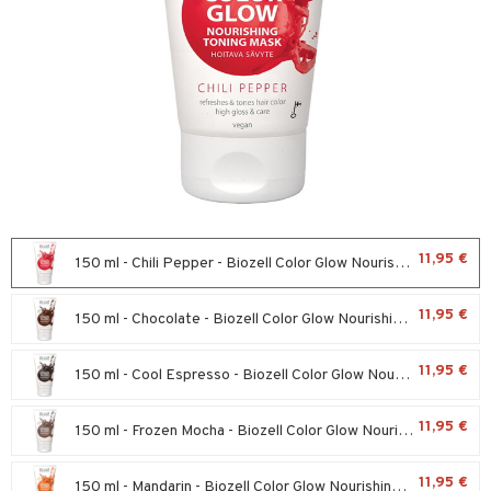
sväri
toaineet
isteita
ivashamppoo
ve-in hoitoaine
toilu
ssuihkeet
kölaitteet
11,95 €
150 ml - Chili Pepper - Biozell Color Glow Nourishing Toning Mask
arat
mpoot
11,95 €
150 ml - Chocolate - Biozell Color Glow Nourishing Toning Mask
lto & Antifrizz
ohoitoa
pösuojat
ito
11,95 €
150 ml - Cool Espresso - Biozell Color Glow Nourishing Toning Mask
heuttavat tuotteet
inkotuotteet
11,95 €
150 ml - Frozen Mocha - Biozell Color Glow Nourishing Toning Mask
a & Geeli
koistuotteet
lakorut
iikka
eruskettavat tuotteet
vakorut
t Set
mit
11,95 €
150 ml - Mandarin - Biozell Color Glow Nourishing Toning Mask