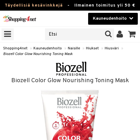
Täydellisiä kesävinkkejä
-
Ilmainen toimitus yli 50 €
Kauneudenhoito
ERKKEJÄ
Kauneudenhoito
M BRANDS
T
Piilolinssit
Shopping4net
»
Kauneudenhoito
»
Naisille
»
Hiukset
»
Hiusväri
»
Biozell Color Glow Nourishing Toning Mask
JAT
Luontaistuotteet
UOTTEITA
Apteekki
Biozell Color Glow Nourishing Toning Mask
Fitness
t
Koti & Sisustus
t Set
Lelut, Lapsi & Vauva
jat / Kammat
Tuotemerkkejä
skuurit
Kampanjat
stenlähtö