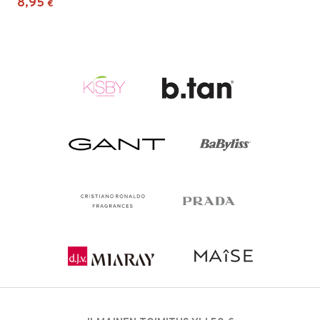
8,95
€