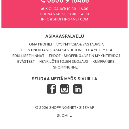
0800 9 18486
AUKIOLOAJAT: 10.00 - 16.00
LOUNASTAUKO 13.00 - 14.00
INFO@SHOPPING4NET.COM
ASIAKASPALVELU
OMA PROFIILI
KYSYMYKSIÄ & VASTAUKSIA
OLEN UNOHTANUT ASIAKASTIETONI
OTA YHTEYTTÄ
EDULLISET HINNAT
EHDOT - SHOPPING4NETIN MYYNTIEHDOT
EVÄSTEET
HENKILÖTIETOJEN SUOJAUS
KUMPPANIKSI
SHOPPING4NET
SEURAA MEITÄ MYÖS SIVUILLA
© 2026 SHOPPING4NET
•
SITEMAP
SUOMI