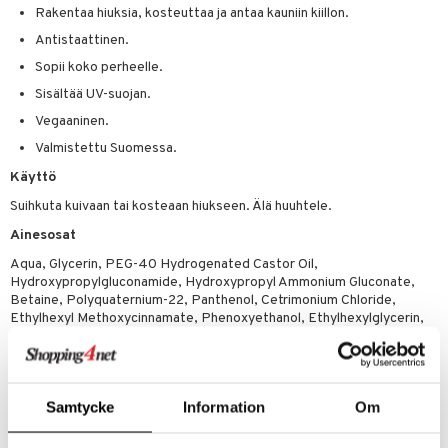
Rakentaa hiuksia, kosteuttaa ja antaa kauniin kiillon.
 verkkokaupasta
taloöljyt
ta & Viikset
talovoiteet
he 3: Kosteutus
teudenhoito
likiilto
t
Antistaattinen.
talovoiteet
distaminen
rinta ja naamiot
lipuna
Sopii koko perheelle.
matics Elixir
o
rumit
Sisältää UV-suojan.
distus
ltenrajausväri
yx
inkosuoja
Vegaaninen.
mänympärysvoiteet
rumit
makarvat
nique Happy
aihetta Miehille
Valmistettu Suomessa.
mien/Huulten Hoito
miväri
nique Happy For Men
nhoito
Käyttö
kkisiveltmit
Suihkuta kuivaan tai kosteaan hiukseen. Älä huuhtele.
kastus
Ainesosat
kkivoide
teutus & Soujaus
Aqua, Glycerin, PEG-40 Hydrogenated Castor Oil,
tevoide
ranajo & Ihonpuhdistus
Hydroxypropylgluconamide, Hydroxypropyl Ammonium Gluconate,
Betaine, Polyquaternium-22, Panthenol, Cetrimonium Chloride,
justusvoide
Ethylhexyl Methoxycinnamate, Phenoxyethanol, Ethylhexylglycerin,
Parfum, Citral, Citronellol, Eugenol, Hexyl Cinnamal, Limonene,
kipuna
Pantolactone, Benzyl Alcohol, Potassium Sorbate, Sodium Benzoate,
Tartaric Acid, Citric Acid
teri
Samtycke
Information
Om
siväri
Tuotenumero
mänrajauskynät