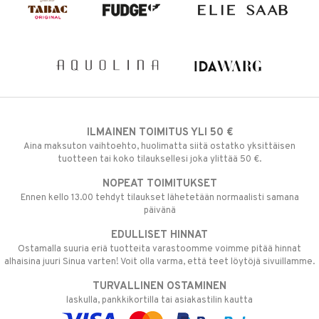
ILMAINEN TOIMITUS YLI 50 €
Aina maksuton vaihtoehto, huolimatta siitä ostatko yksittäisen
tuotteen tai koko tilauksellesi joka ylittää 50 €.
NOPEAT TOIMITUKSET
Ennen kello 13.00 tehdyt tilaukset lähetetään normaalisti samana
päivänä
EDULLISET HINNAT
Ostamalla suuria eriä tuotteita varastoomme voimme pitää hinnat
alhaisina juuri Sinua varten! Voit olla varma, että teet löytöjä sivuillamme.
TURVALLINEN OSTAMINEN
laskulla, pankkikortilla tai asiakastilin kautta