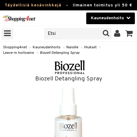
Täydellisiä kesävinkkejä
-
Ilmainen toimitus yli 50 €
Kauneudenhoito
ERKKEJÄ
Kauneudenhoito
M BRANDS
T
Piilolinssit
Shopping4net
»
Kauneudenhoito
»
Naisille
»
Hiukset
»
Leave-in hoitoaine
»
Biozell Detangling Spray
JAT
Luontaistuotteet
UOTTEITA
Apteekki
Biozell Detangling Spray
Fitness
t
Koti & Sisustus
t Set
Lelut, Lapsi & Vauva
jat / Kammat
Tuotemerkkejä
skuurit
Kampanjat
stenlähtö