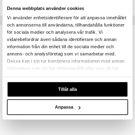
CBZ05-HX-150-XX-XX
Denna webbplats använder cookies
Vi använder enhetsidentifierare för att anpassa innehållet
Vinkkejä sinulle
och annonserna till användarna, tillhandahålla funktioner
för sociala medier och analysera vår trafik. Vi
vidarebefordrar även sådana identifierare och annan
information från din enhet till de sociala medier och
annons- och analysföretag som vi samarbetar med.
Dessa kan i sin tur kombinera informationen med annan
information som du har tillhandahållit eller som de har
samlat in när du har använt deras tjänster. Du godkänner
våra cookies vid fortsatt användande av vår webbplats.
Tillåt alla
Biozell Keratin Heat & Styling Spray
Biozell Volumizing Mousse
BIOZELL PROFESSIONAL
BIOZELL PROFESSIONAL
Anpassa
9,95
9,95
€
€