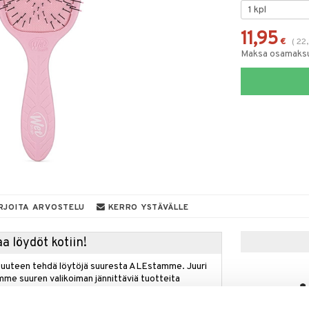
11,95
€
(
22
Maksa osamaksul
RJOITA ARVOSTELU
KERRO YSTÄVÄLLE
a löydöt kotiin!
isuuteen tehdä löytöjä suuresta ALEstamme. Juuri
mme suuren valikoiman jännittäviä tuotteita
a hinnoilla!