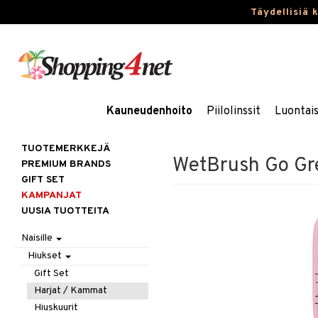
Täydellisiä 
Kauneudenhoito
Piilolinssit
Luontai
TUOTEMERKKEJÄ
WetBrush Go Gre
PREMIUM BRANDS
GIFT SET
KAMPANJAT
UUSIA TUOTTEITA
Naisille
Hiukset
Gift Set
Harjat / Kammat
Hiuskuurit