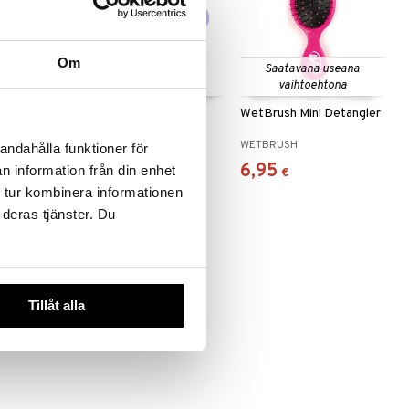
Om
 useana
Saatavana useana
htona
vaihtoehtona
Green Curl
WetBrush Go Green
WetBrush Mini Detangler
ush
Scalp Massage Brush
WETBRUSH
WETBRUSH
andahålla funktioner för
18,95
6,95
n information från din enhet
€
€
€
 tur kombinera informationen
 deras tjänster. Du
Tillåt alla