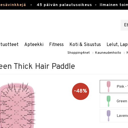
kesävinkkejä
-
45 päivän palautusoikeus -
Ilmainen toim
stuotteet
Apteekki
Fitness
Koti & Sisustus
Lelut, Lap
Shopping4net
»
Kauneudenhoito
»
N
en Thick Hair Paddle
Pink -
-48%
Green 
Lavend