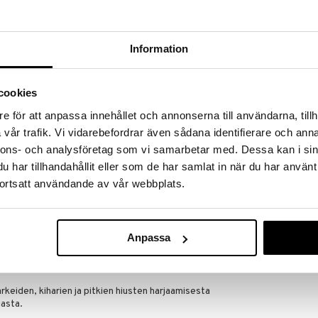
massa 31.8.2026 asti mutta ole nopea -
otteesi voivat päästä loppumaan!
i ale-löydöt »
Information
Saatavana
vaihtoe
WetBrush Go 
ää löytöä? Outletistamme löydät runsaasti
cookies
Detangling Br
Hyödynnä tilaisuus tehdä löytöjä, kun
WETBRUSH
lä.
e för att anpassa innehållet och annonserna till användarna, tillh
21,95
vår trafik. Vi vidarebefordrar även sådana identifierare och anna
in varastoa riittää!
alk.
nnons- och analysföretag som vi samarbetar med. Dessa kan i sin
har tillhandahållit eller som de har samlat in när du har använt
ortsatt användande av vår webbplats.
ittävä harjapallopinta, joka selvittää jopa
 ilman kipua.
mistettu 58% kasvipohjaisesta muovista.
Anpassa
n joustavat IntelliFlex®-harjakset, jotka liukuvat
 kaikenlaisen nykimisen, joka aiheuttaa kulumista ja
rkeiden, kiharien ja pitkien hiusten harjaamisesta
asta.