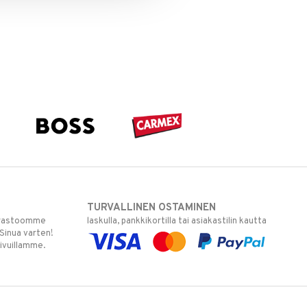
TURVALLINEN OSTAMINEN
varastoomme
laskulla, pankkikortilla tai asiakastilin kautta
 Sinua varten!
sivuillamme.