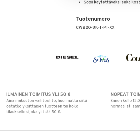
Puuteri
Sopii käytettäväksi sekä kost
Ripsiväri
Silmänrajauskynät
Tuotenumero
CWB20-8K-1-PI-XX
ILMAINEN TOIMITUS YLI 50 €
NOPEAT TOI
Aina maksuton vaihtoehto, huolimatta siitä
Ennen kello 13.
ostatko yksittäisen tuotteen tai koko
normaalisti sa
tilauksellesi joka ylittää 50 €.