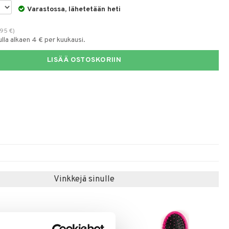
Varastossa, lähetetään heti
,95
€
)
la alkaen 4 € per kuukausi.
LISÄÄ OSTOSKORIIN
Vinkkejä sinulle