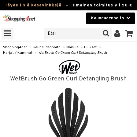
Täydellisiä kesävinkkejä
-
Ilmainen toimitus yli 50 €
Kauneudenhoito
ERKKEJÄ
Kauneudenhoito
M BRANDS
T
Piilolinssit
Shopping4net
»
Kauneudenhoito
»
Naisille
»
Hiukset
»
Harjat / Kammat
»
WetBrush Go Green Curl Detangling Brush
JAT
Luontaistuotteet
UOTTEITA
Apteekki
WetBrush Go Green Curl Detangling Brush
Fitness
t
Koti & Sisustus
t Set
Lelut, Lapsi & Vauva
rjat / Kammat
Tuotemerkkejä
skuurit
Kampanjat
stenlähtö