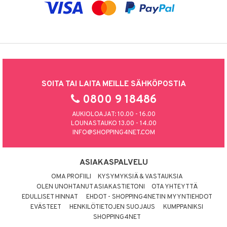
SOITA TAI LAITA MEILLE SÄHKÖPOSTIA
0800 9 18486
AUKIOLOAJAT: 10.00 - 16.00
LOUNASTAUKO 13.00 - 14.00
INFO@SHOPPING4NET.COM
ASIAKASPALVELU
OMA PROFIILI
KYSYMYKSIÄ & VASTAUKSIA
OLEN UNOHTANUT ASIAKASTIETONI
OTA YHTEYTTÄ
EDULLISET HINNAT
EHDOT - SHOPPING4NETIN MYYNTIEHDOT
EVÄSTEET
HENKILÖTIETOJEN SUOJAUS
KUMPPANIKSI
SHOPPING4NET