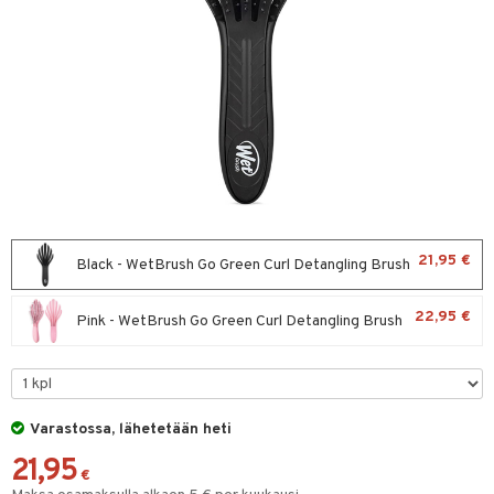
sväri
toaineet
isteita
ivashamppoo
ve-in hoitoaine
toilu
ssuihkeet
kölaitteet
21,95 €
Black - WetBrush Go Green Curl Detangling Brush
arat
mpoot
22,95 €
Pink - WetBrush Go Green Curl Detangling Brush
lto & Antifrizz
ohoitoa
pösuojat
ito
heuttavat tuotteet
inkotuotteet
Varastossa, lähetetään heti
a & Geeli
koistuotteet
lakorut
iikka
21,95
€
eruskettavat tuotteet
vakorut
t Set
mit