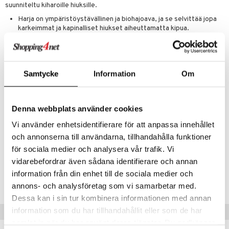
suunniteltu kiharoille hiuksille.
 verkkokaupasta
taloöljyt
ta & Viikset
talovoiteet
he 3: Kosteutus
teudenhoito
likiilto
t
Harja on ympäristöystävällinen ja biohajoava, ja se selvittää jopa
karkeimmat ja kapinalliset hiukset aiheuttamatta kipua.
talovoiteet
distaminen
rinta ja naamiot
lipuna
matics Elixir
o
Kädensija on valmistettu biohajoavasta kasvitärkkelyksestä, joka
rumit
distus
luonnollisesti hajoaa kaatopaikalla 5 vuoden kuluessa.
ltenrajausväri
yx
inkosuoja
mänympärysvoiteet
Harjassa on pehmeät ja erittäin joustavat IntelliFlex®-harjakset,
rumit
makarvat
nique Happy
aihetta Miehille
Samtycke
Information
Om
jotka liukuvat helposti läpi hiusten poistaen kaikenlaisen
nykimisen, joka aiheuttaa kulumista ja aran hiuspohjan.
mien/Huulten Hoito
miväri
nique Happy For Men
nhoito
Harjan pehmeät nystyrät hierovat hellästi hiuspohjaa
kkisiveltmit
kastus
stimuloidakseen verenkiertoa.
Denna webbplats använder cookies
Harja sopii kaikille hiuslaaduille, sitä voi käyttää sekä kosteissa
kkivoide
teutus & Soujaus
Vi använder enhetsidentifierare för att anpassa innehållet
että kuivissa hiuksissa, ja se toimii myös peruukkeihin ja
och annonserna till användarna, tillhandahålla funktioner
hiustenpidennyksiin.
tevoide
ranajo & Ihonpuhdistus
för sociala medier och analysera vår trafik. Vi
justusvoide
vidarebefordrar även sådana identifierare och annan
Tuotenumero
information från din enhet till de sociala medier och
kipuna
CWB19-8K-1-BC-XX
annons- och analysföretag som vi samarbetar med.
teri
Dessa kan i sin tur kombinera informationen med annan
siväri
information som du har tillhandahållit eller som de har
Vinkkejä sinulle
samlat in när du har använt deras tjänster. Du godkänner
mänrajauskynät