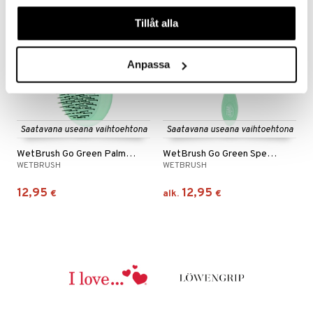
våra cookies vid fortsatt användande av vår webbplats.
Tillåt alla
Anpassa
Saatavana useana vaihtoehtona
Saatavana useana vaihtoehtona
WetBrush Go Green Palm Detangler
WetBrush Go Green Speed Dry Brush
WETBRUSH
WETBRUSH
12,95
12,95
€
alk.
€