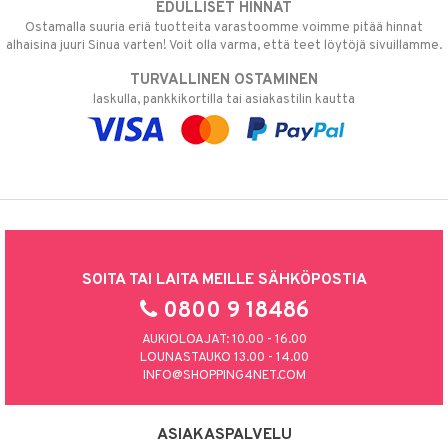
EDULLISET HINNAT
Ostamalla suuria eriä tuotteita varastoomme voimme pitää hinnat
alhaisina juuri Sinua varten! Voit olla varma, että teet löytöjä sivuillamme.
TURVALLINEN OSTAMINEN
laskulla, pankkikortilla tai asiakastilin kautta
SOITA TAI LAITA MEILLE SÄHKÖPOSTIA
0800 9 18486
AUKIOLOAJAT: 10.00 - 16.00
LOUNASTAUKO 13.00 - 14.00
INFO@SHOPPING4NET.COM
ASIAKASPALVELU