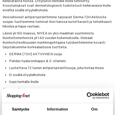
teutus & Soujaus
hellävaraista hoitoa. Erityisesti herkälle iholle kehitetty.
Koostumukset ovat dermatologisesti todistetusti hellävaraisia iholle
tevoide
ranajo & Ihonpuhdistus
eivätkä sisällä etyylialkoholia.
justusvoide
Innovatiiviset antiperspiranttimme tarjoavat Derma 72H Aktiivista
suojaa: tuotteemme toimivat ihon kanssa luotettavasti ja tehokkaasti
kipuna
hikoilua ja hajua vastaan.
Läsnä yli 160 maassa, NIVEA on yksi maailman suurimmista
teri
ihonhoitomerkeistä yli 140 vuoden kokemuksella. Globaali
ihonhoitoteollisuuden markkinajohtajana työskentelemme kovasti
siväri
tarjotaksemme korkealaatuisia tuotteita.
mänrajauskynät
DERMA [72H] AKTIIVINEN suoja
Puhdas hyaluronihappo & E-vitamiini
Luotettava 72 tunnin antiperspiranttisuoja, joka hoitaa ihoasi
Ei sisällä etyylialkoholia
Sopii herkälle iholle
Ainesosat
Butane, Isobutane, Propane, Isopropyl Palmitate, Aluminum
Chlorohydrate, Dicaprylyl Ether, Caprylic/Capric Triglyceride, Parfum,
Sodium Hyaluronate, Tocopheryl Acetate, Chamomilla Recutita
Samtycke
Information
Om
Flower Extract, Octyldodecanol, Persea Gratissima Oil, Glycerin,