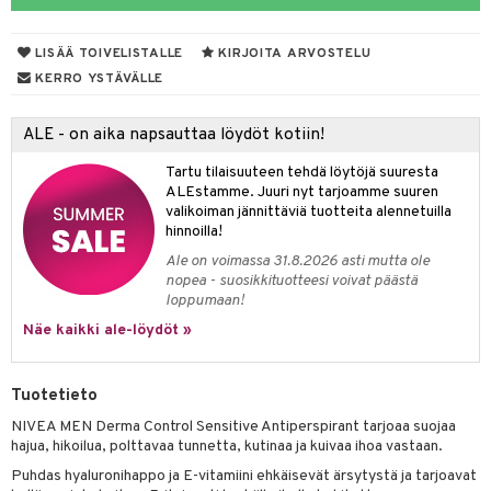
taloöljyt
linssit
LISÄÄ TOIVELISTALLE
KIRJOITA ARVOSTELU
talovoiteet
UE
KERRO YSTÄVÄLLE
e
spalvelu
ALE - on aika napsauttaa löydöt kotiin!
 10
 System
ksiä & vastauksia
Tartu tilaisuuteen tehdä löytöjä suuresta
he 1: Puhdistus
ito
ALEstamme. Juuri nyt tarjoamme suuren
tuotetta
valikoiman jännittäviä tuotteita alennetuilla
he 2: Kirkastus
ien- ja Vartalonhoito
hinnoilla!
 verkkokaupasta
he 3: Kosteutus
Ale on voimassa 31.8.2026 asti mutta ole
teudenhoito
likiilto
t
nopea - suosikkituotteesi voivat päästä
rinta ja naamiot
lipuna
loppumaan!
matics Elixir
o
Näe kaikki ale-löydöt »
distus
ltenrajausväri
yx
inkosuoja
rumit
makarvat
nique Happy
aihetta Miehille
Tuotetieto
mien/Huulten Hoito
miväri
nique Happy For Men
nhoito
NIVEA MEN Derma Control Sensitive Antiperspirant tarjoaa suojaa
hajua, hikoilua, polttavaa tunnetta, kutinaa ja kuivaa ihoa vastaan.
kkisiveltmit
kastus
Puhdas hyaluronihappo ja E-vitamiini ehkäisevät ärsytystä ja tarjoavat
kkivoide