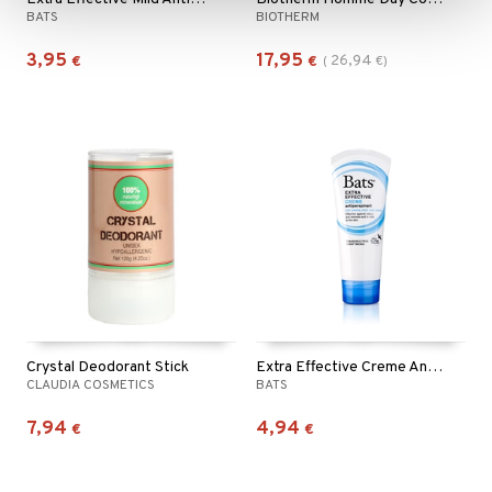
BATS
BIOTHERM
3,95
17,95
26,94
€
€
(
€
)
Crystal Deodorant Stick
Extra Effective Creme Antiperspirant Hands Feet
CLAUDIA COSMETICS
BATS
7,94
4,94
€
€