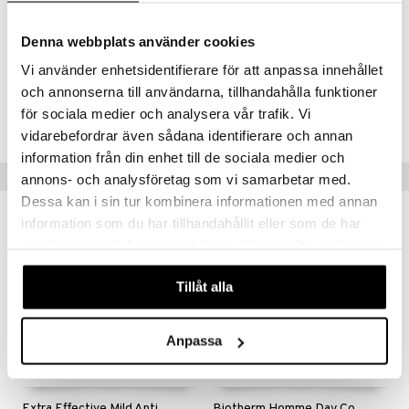
Disteardimonium Hectorite, Propylene Carbonate, Tocopherol,
Glycine Soja Oil, Bisabolol, Aqua
Denna webbplats använder cookies
Vi använder enhetsidentifierare för att anpassa innehållet
och annonserna till användarna, tillhandahålla funktioner
Tuotenumero
för sociala medier och analysera vår trafik. Vi
CNW37-NL-150-XX-XX
vidarebefordrar även sådana identifierare och annan
information från din enhet till de sociala medier och
Suositut tuotteet
annons- och analysföretag som vi samarbetar med.
Dessa kan i sin tur kombinera informationen med annan
-33%
information som du har tillhandahållit eller som de har
samlat in när du har använt deras tjänster. Du godkänner
våra cookies vid fortsatt användande av vår webbplats.
Tillåt alla
Anpassa
Extra Effective Mild Antiperspirant
Biotherm Homme Day Control - Roll On Deodorant