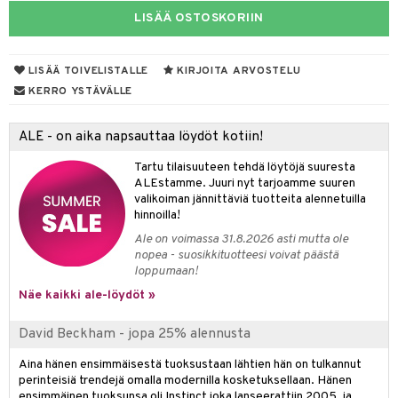
LISÄÄ OSTOSKORIIN
taloöljyt
linssit
talovoiteet
UE
LISÄÄ TOIVELISTALLE
KIRJOITA ARVOSTELU
e
KERRO YSTÄVÄLLE
spalvelu
 10
 System
ksiä & vastauksia
ALE - on aika napsauttaa löydöt kotiin!
he 1: Puhdistus
ito
tuotetta
Tartu tilaisuuteen tehdä löytöjä suuresta
he 2: Kirkastus
ien- ja Vartalonhoito
ALEstamme. Juuri nyt tarjoamme suuren
 verkkokaupasta
valikoiman jännittäviä tuotteita alennetuilla
he 3: Kosteutus
teudenhoito
likiilto
t
hinnoilla!
Ale on voimassa 31.8.2026 asti mutta ole
rinta ja naamiot
lipuna
matics Elixir
o
nopea - suosikkituotteesi voivat päästä
loppumaan!
distus
ltenrajausväri
yx
inkosuoja
Näe kaikki ale-löydöt »
rumit
makarvat
nique Happy
aihetta Miehille
David Beckham - jopa 25% alennusta
mien/Huulten Hoito
miväri
nique Happy For Men
nhoito
Aina hänen ensimmäisestä tuoksustaan lähtien hän on tulkannut
kkisiveltmit
kastus
perinteisiä trendejä omalla modernilla kosketuksellaan. Hänen
kkivoide
ensimmäinen tuoksunsa oli Instinct joka lanseerattiin 2005, ja