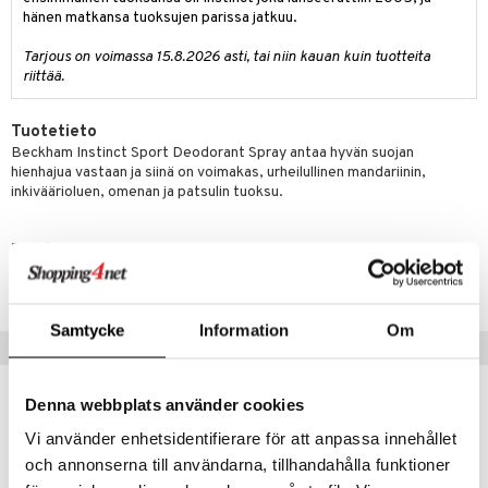
teutus & Soujaus
hänen matkansa tuoksujen parissa jatkuu.
tevoide
ranajo & Ihonpuhdistus
Tarjous on voimassa 15.8.2026 asti, tai niin kauan kuin tuotteita
justusvoide
riittää.
kipuna
Tuotetieto
teri
Beckham Instinct Sport Deodorant Spray antaa hyvän suojan
hienhajua vastaan ja siinä on voimakas, urheilullinen mandariinin,
siväri
inkiväärioluen, omenan ja patsulin tuoksu.
mänrajauskynät
Tuotenumero
CBECF-DB-150-XX-XX
Samtycke
Information
Om
Suositut tuotteet
-33%
Denna webbplats använder cookies
Vi använder enhetsidentifierare för att anpassa innehållet
och annonserna till användarna, tillhandahålla funktioner