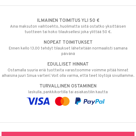
ILMAINEN TOIMITUS YLI 50 €
Aina maksuton vaihtoehto, huolimatta siitä ostatko yksittäisen
tuotteen tai koko tilauksellesi joka ylittää 50 €.
NOPEAT TOIMITUKSET
Ennen kello 13.00 tehdyt tilaukset lähetetään normaalisti samana
päivänä
EDULLISET HINNAT
Ostamalla suuria eriä tuotteita varastoomme voimme pitää hinnat
alhaisina juuri Sinua varten! Voit olla varma, että teet löytöjä sivuillamme.
TURVALLINEN OSTAMINEN
laskulla, pankkikortilla tai asiakastilin kautta