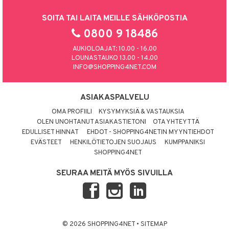
SOITA TAI LAITA MEILLE SÄHKÖPOSTIA
0800 9 18486
AUKIOLOAJAT: 10.00 - 16.00
LOUNASTAUKO 13.00 - 14.00
INFO@SHOPPING4NET.COM
ASIAKASPALVELU
OMA PROFIILI
KYSYMYKSIÄ & VASTAUKSIA
OLEN UNOHTANUT ASIAKASTIETONI
OTA YHTEYTTÄ
EDULLISET HINNAT
EHDOT - SHOPPING4NETIN MYYNTIEHDOT
EVÄSTEET
HENKILÖTIETOJEN SUOJAUS
KUMPPANIKSI
SHOPPING4NET
SEURAA MEITÄ MYÖS SIVUILLA
© 2026 SHOPPING4NET
•
SITEMAP