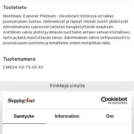
Tuotetieto
taloöljyt
linssit
Montblanc Explorer Platinum - Deodorant Stickissä on raikas
talovoiteet
UE
puunsävyinen tuoksu. Helmeilevät ja rapeat vihreät nuotit yhdistyvät
elinvoimaiseen sypressiin tarjoten hengästyttävän avauksen.
e
Asitillinen salvia yhdistyy ilmaviin nuotteihin antaen vahvan kristallisen,
spalvelu
lunta ja jäätä muistuttavan sävyn. Äärimmäisen vahva setripuunuotti lu
 10
 System
puunsävyisen luonteen ja kimaltelee uniikin meripihkan lailla.
ksiä & vastauksia
he 1: Puhdistus
ito
tuotetta
Tuotenumero
he 2: Kirkastus
ien- ja Vartalonhoito
 verkkokaupasta
CMB24-VD-75-XX-XX
he 3: Kosteutus
teudenhoito
likiilto
t
rinta ja naamiot
lipuna
matics Elixir
o
Vinkkejä sinulle
distus
ltenrajausväri
yx
inkosuoja
rumit
makarvat
nique Happy
aihetta Miehille
mien/Huulten Hoito
miväri
nique Happy For Men
nhoito
Samtycke
Information
Om
kkisiveltmit
kastus
kkivoide