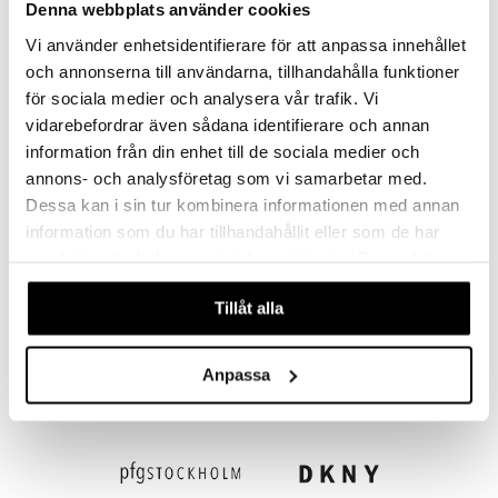
teutus & Soujaus
Denna webbplats använder cookies
tevoide
ranajo & Ihonpuhdistus
Vi använder enhetsidentifierare för att anpassa innehållet
Saatavana useana vaihtoehtona
och annonserna till användarna, tillhandahålla funktioner
justusvoide
för sociala medier och analysera vår trafik. Vi
Mont Blanc Legend - Deodorant Stick
Montblanc Explorer Platinum - Eau de parfum
kipuna
MONT BLANC
MONT BLANC
vidarebefordrar även sådana identifierare och annan
teri
information från din enhet till de sociala medier och
18,95
38,95
€
alk.
€
annons- och analysföretag som vi samarbetar med.
siväri
Dessa kan i sin tur kombinera informationen med annan
mänrajauskynät
information som du har tillhandahållit eller som de har
samlat in när du har använt deras tjänster. Du godkänner
våra cookies vid fortsatt användande av vår webbplats.
Tillåt alla
Anpassa