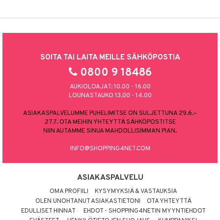
SOITA TAI LAITA MEILLE SÄHKÖPOSTIA
0800 9 18486
AUKIOLOAJAT: 10.00 - 16.00
LOUNASTAUKO 13.00 - 14.00
ASIAKASPALVELUMME PUHELIMITSE ON SULJETTUNA 29.6.–
27.7. OTA MEIHIN YHTEYTTÄ SÄHKÖPOSTITSE
NIIN AUTAMME SINUA MAHDOLLISIMMAN PIAN.
INFO@SHOPPING4NET.COM
ASIAKASPALVELU
OMA PROFIILI
KYSYMYKSIÄ & VASTAUKSIA
OLEN UNOHTANUT ASIAKASTIETONI
OTA YHTEYTTÄ
EDULLISET HINNAT
EHDOT - SHOPPING4NETIN MYYNTIEHDOT