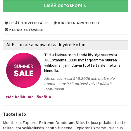
LISÄÄ OSTOSKORIIN
taloöljyt
linssit
talovoiteet
UE
LISÄÄ TOIVELISTALLE
KIRJOITA ARVOSTELU
e
KERRO YSTÄVÄLLE
spalvelu
 10
 System
ksiä & vastauksia
ALE - on aika napsauttaa löydöt kotiin!
he 1: Puhdistus
ito
tuotetta
Tartu tilaisuuteen tehdä löytöjä suuresta
he 2: Kirkastus
ien- ja Vartalonhoito
ALEstamme. Juuri nyt tarjoamme suuren
 verkkokaupasta
valikoiman jännittäviä tuotteita alennetuilla
he 3: Kosteutus
teudenhoito
likiilto
t
hinnoilla!
Ale on voimassa 31.8.2026 asti mutta ole
rinta ja naamiot
lipuna
matics Elixir
o
nopea - suosikkituotteesi voivat päästä
loppumaan!
distus
ltenrajausväri
yx
inkosuoja
Näe kaikki ale-löydöt »
rumit
makarvat
nique Happy
aihetta Miehille
mien/Huulten Hoito
miväri
nique Happy For Men
nhoito
Tuotetieto
kkisiveltmit
kastus
Montblanc Explorer Extreme Deodorant Stick tarjoaa pitkäkestoista
raikkautta seikkailuista inspiroituneena. Explorer Extreme -tuoksun
kkivoide