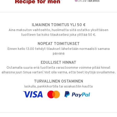
ILMAINEN TOIMITUS YLI 50 €
Aina maksuton vaihtoehto, huolimatta siitä ostatko yksittäisen
tuotteen tai koko tilauksellesi joka ylittää 50 €.
NOPEAT TOIMITUKSET
Ennen kello 13.00 tehdyt tilaukset lähetetään normaalisti samana
päivänä
EDULLISET HINNAT
Ostamalla suuria eriä tuotteita varastoomme voimme pitää hinnat
alhaisina juuri Sinua varten! Voit olla varma, että teet löytöjä sivuillamme.
TURVALLINEN OSTAMINEN
laskulla, pankkikortilla tai asiakastilin kautta