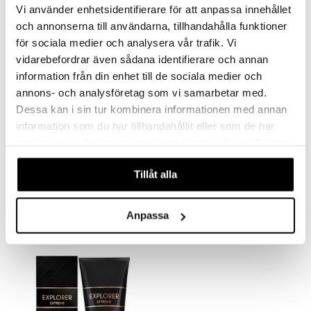
Vi använder enhetsidentifierare för att anpassa innehållet
och annonserna till användarna, tillhandahålla funktioner
för sociala medier och analysera vår trafik. Vi
vidarebefordrar även sådana identifierare och annan
information från din enhet till de sociala medier och
annons- och analysföretag som vi samarbetar med.
Dessa kan i sin tur kombinera informationen med annan
information som du har tillhandahållit eller som de har
Saatavana useana vaihtoehtona
Saatavana useana vaihtoehtona
samlat in när du har använt deras tjänster. Du godkänner
våra cookies vid fortsatt användande av vår webbplats.
Mont Blanc Legend - Eau de toilette (Edt) Spray
Montblanc Explorer Extreme - Parfum
MONT BLANC
MONT BLANC
Tillåt alla
34,95
57,95
alk.
€
alk.
€
Anpassa