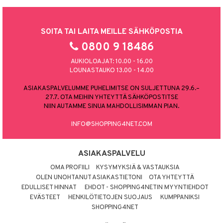
SOITA TAI LAITA MEILLE SÄHKÖPOSTIA
0800 9 18486
AUKIOLOAJAT: 10.00 - 16.00
LOUNASTAUKO 13.00 - 14.00
ASIAKASPALVELUMME PUHELIMITSE ON SULJETTUNA 29.6.–
27.7. OTA MEIHIN YHTEYTTÄ SÄHKÖPOSTITSE
NIIN AUTAMME SINUA MAHDOLLISIMMAN PIAN.
INFO@SHOPPING4NET.COM
ASIAKASPALVELU
OMA PROFIILI
KYSYMYKSIÄ & VASTAUKSIA
OLEN UNOHTANUT ASIAKASTIETONI
OTA YHTEYTTÄ
EDULLISET HINNAT
EHDOT - SHOPPING4NETIN MYYNTIEHDOT
EVÄSTEET
HENKILÖTIETOJEN SUOJAUS
KUMPPANIKSI
SHOPPING4NET