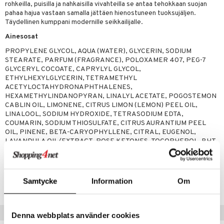
teutus & Soujaus
rohkeilla, puisilla ja nahkaisilla vivahteilla se antaa tehokkaan suojan
pahaa hajua vastaan samalla jättäen hienostuneen tuoksujäljen.
tevoide
ranajo & Ihonpuhdistus
Täydellinen kumppani modernille seikkailijalle.
justusvoide
Ainesosat
kipuna
PROPYLENE GLYCOL, AQUA (WATER), GLYCERIN, SODIUM
STEARATE, PARFUM (FRAGRANCE), POLOXAMER 407, PEG-7
teri
GLYCERYL COCOATE, CAPRYLYL GLYCOL,
ETHYLHEXYLGLYCERIN, TETRAMETHYL
siväri
ACETYLOCTAHYDRONAPHTHALENES,
HEXAMETHYLINDANOPYRAN, LINALYL ACETATE, POGOSTEMON
mänrajauskynät
CABLIN OIL, LIMONENE, CITRUS LIMON (LEMON) PEEL OIL,
LINALOOL, SODIUM HYDROXIDE, TETRASODIUM EDTA,
COUMARIN, SODIUM THIOSULFATE, CITRUS AURANTIUM PEEL
OIL, PINENE, BETA-CARYOPHYLLENE, CITRAL, EUGENOL,
LAVANDULA OIL/EXTRACT, ROSE KETONES, TOCOPHEROL, BHT
Tuotenumero
Samtycke
Information
Om
CMB31-VD-75-XX-XX
Vinkkejä sinulle
Denna webbplats använder cookies