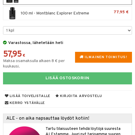
spalvelu
taloöljyt
 10
 System
77,95 €
100 ml - Montblanc Explorer Extreme
ksiä & vastauksia
talovoiteet
he 1: Puhdistus
ito
tuotetta
he 2: Kirkastus
ien- ja Vartalonhoito
 verkkokaupasta
he 3: Kosteutus
teudenhoito
likiilto
t
Varastossa, lähetetään heti
rinta ja naamiot
lipuna
57,95
matics Elixir
o
€
ILMAINEN TOIMITUS!
Maksa osamaksulla alkaen 8 € per
distus
ltenrajausväri
yx
inkosuoja
kuukausi.
rumit
makarvat
nique Happy
aihetta Miehille
LISÄÄ OSTOSKORIIN
mien/Huulten Hoito
miväri
nique Happy For Men
nhoito
kkisiveltmit
kastus
LISÄÄ TOIVELISTALLE
KIRJOITA ARVOSTELU
kkivoide
KERRO YSTÄVÄLLE
teutus & Soujaus
tevoide
ranajo & Ihonpuhdistus
ALE - on aika napsauttaa löydöt kotiin!
justusvoide
Tartu tilaisuuteen tehdä löytöjä suuresta
kipuna
ALEstamme. Juuri nyt tarjoamme suuren