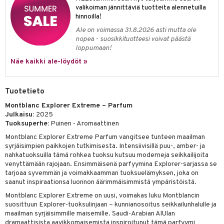
valikoiman jännittäviä tuotteita alennetuilla
teri
hinnoilla!
Ale on voimassa 31.8.2026 asti mutta ole
siväri
nopea - suosikkituotteesi voivat päästä
loppumaan!
mänrajauskynät
Näe kaikki ale-löydöt »
Tuotetieto
Montblanc Explorer Extreme – Parfum
Julkaisu:
2025
Tuoksuperhe:
Puinen - Aromaattinen
Montblanc Explorer Extreme Parfum vangitsee tunteen maailman
syrjäisimpien paikkojen tutkimisesta. Intensiivisillä puu-, amber- ja
nahkatuoksuilla tämä rohkea tuoksu kutsuu moderneja seikkailijoita
venyttämään rajojaan. Ensimmäisenä parfyymina Explorer-sarjassa se
tarjoaa syvemmän ja voimakkaamman tuoksuelämyksen, joka on
saanut inspiraationsa luonnon äärimmäisimmistä ympäristöistä.
Montblanc Explorer Extreme on uusi, voimakas luku Montblancin
suosittuun Explorer-tuoksulinjaan – kunnianosoitus seikkailunhalulle ja
maailman syrjäisimmille maisemille. Saudi-Arabian AlUlan
dramaattisista aavikkomaisemista inspiroitunut tämä parfyymi