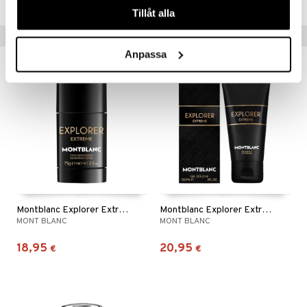
Tillåt alla
Vinkkejä sinulle
Anpassa
Montblanc Explorer Extreme - Deodorant Stick
Montblanc Explorer Extreme - Shower Gel
MONT BLANC
MONT BLANC
18,95
20,95
€
€