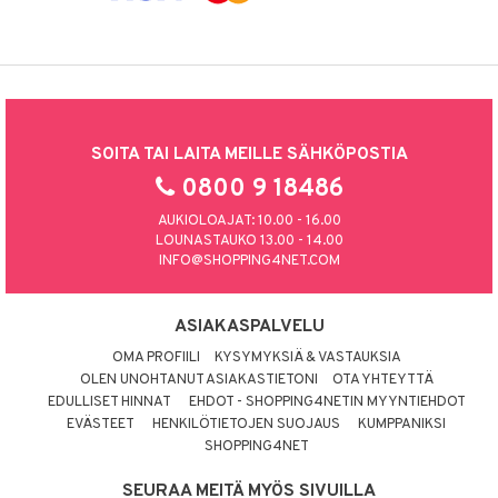
SOITA TAI LAITA MEILLE SÄHKÖPOSTIA
0800 9 18486
AUKIOLOAJAT: 10.00 - 16.00
LOUNASTAUKO 13.00 - 14.00
INFO@SHOPPING4NET.COM
ASIAKASPALVELU
OMA PROFIILI
KYSYMYKSIÄ & VASTAUKSIA
OLEN UNOHTANUT ASIAKASTIETONI
OTA YHTEYTTÄ
EDULLISET HINNAT
EHDOT - SHOPPING4NETIN MYYNTIEHDOT
EVÄSTEET
HENKILÖTIETOJEN SUOJAUS
KUMPPANIKSI
SHOPPING4NET
SEURAA MEITÄ MYÖS SIVUILLA