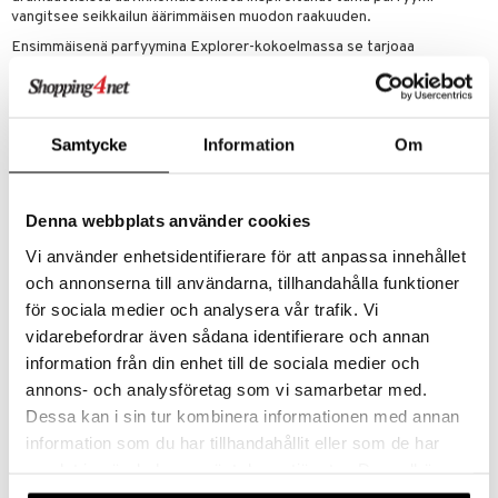
vangitsee seikkailun äärimmäisen muodon raakuuden.
Ensimmäisenä parfyymina Explorer-kokoelmassa se tarjoaa
rikkaamman ja keskittyneemmän tuoksun. Raikkaat bergamotin ja
salvian alkutuoksut luovat energiaa, kun taas sydän tarjoaa kiehtovan
sekoituksen patchoulia ja Ambrofix™:iä. Pohjatuoksu koostuu
lämpimästä amberista, pehmeästä nahasta ja elegantista vetiveristä
Samtycke
Information
Om
– unohtumattomalle tuoksumatkalle.
Pullo on päällystetty mustalla lakalla, jossa on ikoninen Montblanc
Extreme 3.0 -nahkakuvio ja kultainen teksti. Muotoilu, joka heijastaa
sekä modernia eleganssia että kestävää seikkailua. Valmistettu
Denna webbplats använder cookies
Montblancin tunnetulla eurooppalaisella käsityötaidolla – niille, jotka
Vi använder enhetsidentifierare för att anpassa innehållet
uskaltavat mennä pidemmälle.
och annonserna till användarna, tillhandahålla funktioner
Montblanc Explorer Extreme ilmentää modernia maskuliinisuutta –
tuoksu niille, jotka etsivät vapautta, intensiivisyyttä ja uusia
för sociala medier och analysera vår trafik. Vi
horisontteja.
vidarebefordrar även sådana identifierare och annan
Alkutuoksu
: bergamotti ja salvia
information från din enhet till de sociala medier och
Sydäntuoksu
: patchouli ja Ambrofix
annons- och analysföretag som vi samarbetar med.
Pohjatuoksu
: amber, nahka ja vetiver
Dessa kan i sin tur kombinera informationen med annan
information som du har tillhandahållit eller som de har
Tuotenumero
samlat in när du har använt deras tjänster. Du godkänner
CMB29-VD-60-XX-XX
våra cookies vid fortsatt användande av vår webbplats.