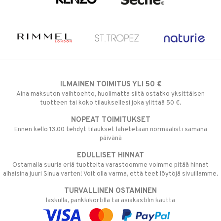
ILMAINEN TOIMITUS YLI 50 €
Aina maksuton vaihtoehto, huolimatta siitä ostatko yksittäisen
tuotteen tai koko tilauksellesi joka ylittää 50 €.
NOPEAT TOIMITUKSET
Ennen kello 13.00 tehdyt tilaukset lähetetään normaalisti samana
päivänä
EDULLISET HINNAT
Ostamalla suuria eriä tuotteita varastoomme voimme pitää hinnat
alhaisina juuri Sinua varten! Voit olla varma, että teet löytöjä sivuillamme.
TURVALLINEN OSTAMINEN
laskulla, pankkikortilla tai asiakastilin kautta