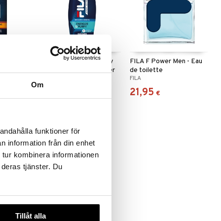
ay Long
FILA Energize & Purify
FILA F Power Men - Eau
e
2in1 Shampoo & Shower
de toilette
FILA
FILA
Gel
Om
3,95
21,95
€
€
andahålla funktioner för
n information från din enhet
 tur kombinera informationen
 deras tjänster. Du
Tillåt alla