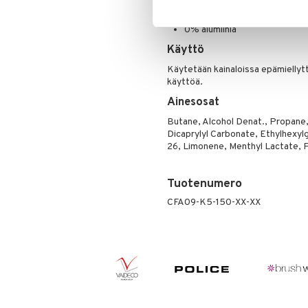
Raikkaus, joka kestää jopa 48
0% alumiinia
Käyttö
Käytetään kainaloissa epämiellyt
käyttöä.
Ainesosat
Butane, Alcohol Denat., Propane, 
Dicaprylyl Carbonate, Ethylhexyl
26, Limonene, Menthyl Lactate,
Tuotenumero
CFA09-K5-150-XX-XX