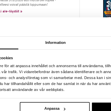
massa 31.8.2026 asti mutta ole nopea -
otteesi voivat päästä loppumaan!
i ale-löydöt »
FILA Deo Spr
v.1911 ja siitä lähtien se on kasvanut
Lasting Activ
emerkiksi ja vakiinnuttanut asemansa yli 70 maassa.
FILA
teistyötä useiden urheilutähtien kanssa,
Information
mm. Björn Borg oli pitkään keulahahmona. Tänä
4,94
€
sual sportswear” -tyyliä ja on tunnettu
-maailmassa.
cookies
, tai niin kauan kuin tuotteita riittää.
e för att anpassa innehållet och annonserna till användarna, tillh
vår trafik. Vi vidarebefordrar även sådana identifierare och anna
nnons- och analysföretag som vi samarbetar med. Dessa kan i sin
stettu virkistävällä aktiivisella ainesosalla, joka
har tillhandahållit eller som de har samlat in när du har använt
i. Tunne raikkauden tunne, joka kestää.
ortsatt användande av vår webbplats.
vän ja elvyttävän tuoksu-elämyksen. Sen extra raikas
a hyvän tuoksuisena koko päivän. Koe uusi taso
evarmaksi Fila Deo Spray EXTRA FRESHin kanssa
salla, joka takaa upean tuoksun koko päiväksi
Anpassa