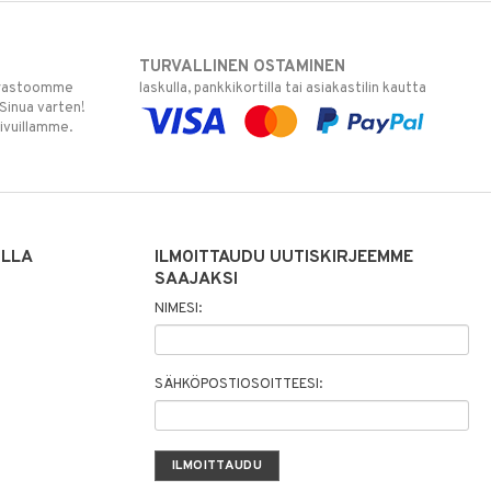
TURVALLINEN OSTAMINEN
varastoomme
laskulla, pankkikortilla tai asiakastilin kautta
 Sinua varten!
sivuillamme.
ILLA
ILMOITTAUDU UUTISKIRJEEMME
SAAJAKSI
NIMESI:
SÄHKÖPOSTIOSOITTEESI: