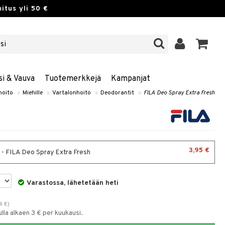
itus yli 50 €
si & Vauva
Tuotemerkkejä
Kampanjat
oito
»
Miehille
»
Vartalonhoito
»
Deodorantit
»
FILA Deo Spray Extra Fresh
3,95 €
 - FILA Deo Spray Extra Fresh
Varastossa, lähetetään heti
4
€
)
la alkaen 3 € per kuukausi.