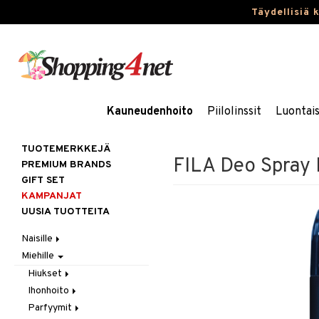
Täydellisiä 
Kauneudenhoito
Piilolinssit
Luontai
TUOTEMERKKEJÄ
FILA Deo Spray 
PREMIUM BRANDS
GIFT SET
KAMPANJAT
UUSIA TUOTTEITA
Naisille
Miehille
Hiukset
Ihonhoito
Gift Set
Hiukset
Korut
Harjat / Kammat
Aurinkotuotteet
Ihonhoito
Hiustenlähtö
Kosmetiikka
Hiuskuurit
Erikoistuotteet
Kaulakorut
Parfyymit
Hiusväri
Aurinkotuotteet