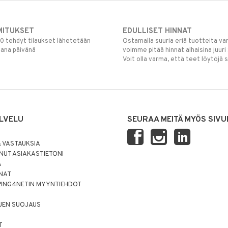
MITUKSET
EDULLISET HINNAT
00 tehdyt tilaukset lähetetään
Ostamalla suuria eriä tuotteita 
mana päivänä
voimme pitää hinnat alhaisina juuri
Voit olla varma, että teet löytöjä 
LVELU
SEURAA MEITÄ MYÖS SIVU
 VASTAUKSIA
UT ASIAKASTIETONI
Ä
NNAT
PING4NETIN MYYNTIEHDOT
JEN SUOJAUS
T