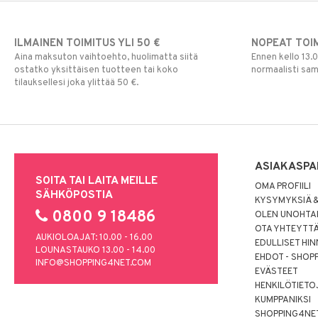
ILMAINEN TOIMITUS YLI 50 €
NOPEAT TOI
Aina maksuton vaihtoehto, huolimatta siitä
Ennen kello 13.
ostatko yksittäisen tuotteen tai koko
normaalisti sa
tilauksellesi joka ylittää 50 €.
ASIAKASPA
SOITA TAI LAITA MEILLE
OMA PROFIILI
SÄHKÖPOSTIA
KYSYMYKSIÄ &
0800 9 18486
OLEN UNOHTAN
OTA YHTEYTT
AUKIOLOAJAT: 10.00 - 16.00
EDULLISET HI
LOUNASTAUKO 13.00 - 14.00
EHDOT - SHOP
INFO@SHOPPING4NET.COM
EVÄSTEET
HENKILÖTIETO
KUMPPANIKSI
SHOPPING4NE