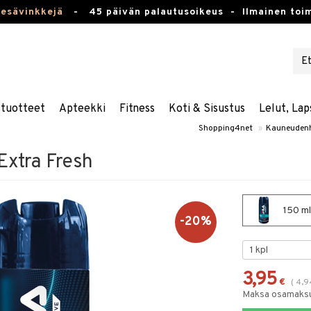
kesävinkkejä
-
45 päivän palautusoikeus -
Ilmainen toim
stuotteet
Apteekki
Fitness
Koti & Sisustus
Lelut, Lap
Shopping4net
»
Kauneudenh
Extra Fresh
150 ml
-20%
3,95
€
(
4,9
Maksa osamaksul