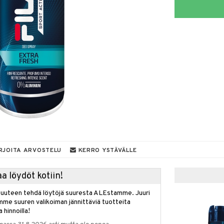
RJOITA ARVOSTELU
KERRO YSTÄVÄLLE
a löydöt kotiin!
isuuteen tehdä löytöjä suuresta ALEstamme. Juuri
mme suuren valikoiman jännittäviä tuotteita
a hinnoilla!