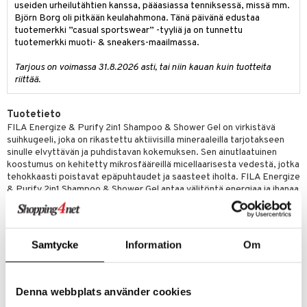
teutus & Soujaus
useiden urheilutähtien kanssa, pääasiassa tenniksessä, missä mm.
Björn Borg oli pitkään keulahahmona. Tänä päivänä edustaa
tevoide
ranajo & Ihonpuhdistus
tuotemerkki ”casual sportswear” -tyyliä ja on tunnettu
tuotemerkki muoti- & sneakers-maailmassa.
justusvoide
Tarjous on voimassa 31.8.2026 asti, tai niin kauan kuin tuotteita
kipuna
riittää.
teri
Tuotetieto
siväri
FILA Energize & Purify 2in1 Shampoo & Shower Gel on virkistävä
mänrajauskynät
suihkugeeli, joka on rikastettu aktiivisilla mineraaleilla tarjotakseen
sinulle elvyttävän ja puhdistavan kokemuksen. Sen ainutlaatuinen
koostumus on kehitetty mikrosfääreillä micellaarisesta vedestä, jotka
tehokkaasti poistavat epäpuhtaudet ja saasteet iholta. FILA Energize
& Purify 2in1 Shampoo & Shower Gel antaa välitöntä energiaa ja ihanaa
tunnetta iholle. Hieroessasi suihkugeeliä iholle tunnet, miten se
vaikuttaa elvyttävästi ja uudistavasti ihollesi. Stimuloiva vaikutus
antaa sinulle piristävän startin päivälle tai auttaa sinua palautumaan
pitkän päivän jälkeen. Koe aktiivisten mineraalien ja micellaariveden
Samtycke
Information
Om
voima Fila Showergel Energize & Purify -tuotteessa. Anna ihosi saada
sitä energiaa ja puhdistusta, jota se ansaitsee! Suihkugeeli sopii
kaikille ihotyypeille ja sitä voi käyttää päivittäin. - Sisältää aktiivisia
mineraaleja - Micellaarisen veden mikrosfäärit poistavat likaa - Antaa
Denna webbplats använder cookies
energiaa iholle