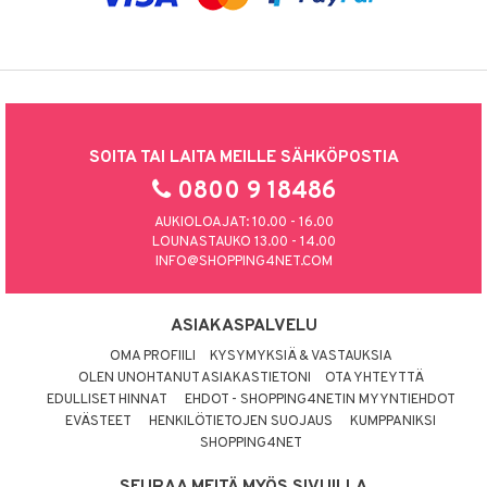
SOITA TAI LAITA MEILLE SÄHKÖPOSTIA
0800 9 18486
AUKIOLOAJAT: 10.00 - 16.00
LOUNASTAUKO 13.00 - 14.00
INFO@SHOPPING4NET.COM
ASIAKASPALVELU
OMA PROFIILI
KYSYMYKSIÄ & VASTAUKSIA
OLEN UNOHTANUT ASIAKASTIETONI
OTA YHTEYTTÄ
EDULLISET HINNAT
EHDOT - SHOPPING4NETIN MYYNTIEHDOT
EVÄSTEET
HENKILÖTIETOJEN SUOJAUS
KUMPPANIKSI
SHOPPING4NET
SEURAA MEITÄ MYÖS SIVUILLA