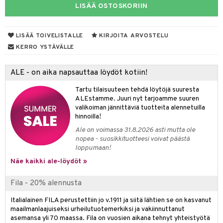
LISÄÄ OSTOSKORIIN
taloöljyt
linssit
talovoiteet
UE
LISÄÄ TOIVELISTALLE
KIRJOITA ARVOSTELU
KERRO YSTÄVÄLLE
e
spalvelu
 10
 System
ALE - on aika napsauttaa löydöt kotiin!
ksiä & vastauksia
he 1: Puhdistus
ito
Tartu tilaisuuteen tehdä löytöjä suuresta
tuotetta
ALEstamme. Juuri nyt tarjoamme suuren
he 2: Kirkastus
ien- ja Vartalonhoito
valikoiman jännittäviä tuotteita alennetuilla
 verkkokaupasta
hinnoilla!
he 3: Kosteutus
teudenhoito
likiilto
t
Ale on voimassa 31.8.2026 asti mutta ole
rinta ja naamiot
lipuna
matics Elixir
o
nopea - suosikkituotteesi voivat päästä
loppumaan!
distus
ltenrajausväri
yx
inkosuoja
Näe kaikki ale-löydöt »
rumit
makarvat
nique Happy
aihetta Miehille
Fila - 20% alennusta
mien/Huulten Hoito
miväri
nique Happy For Men
nhoito
Italialainen FILA perustettiin jo v.1911 ja siitä lähtien se on kasvanut
kkisiveltmit
kastus
maailmanlaajuiseksi urheilutuotemerkiksi ja vakiinnuttanut
asemansa yli 70 maassa. Fila on vuosien aikana tehnyt yhteistyötä
kkivoide