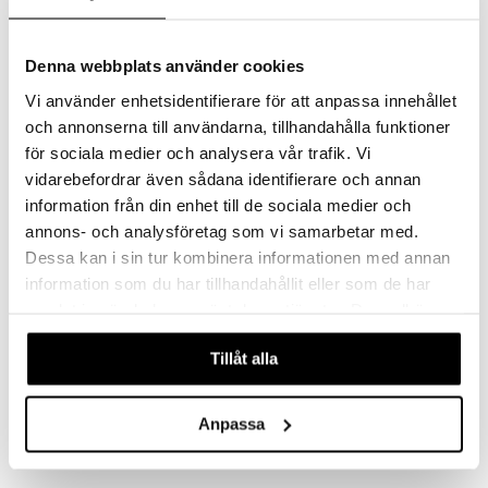
teutus & Soujaus
Extra Effective Mild Antiperspirant
Biotherm Homme Day Control - Roll On Deodorant
tevoide
ranajo & Ihonpuhdistus
BATS
BIOTHERM
Denna webbplats använder cookies
justusvoide
3,95
17,95
26,94
€
€
(
€
)
Vi använder enhetsidentifierare för att anpassa innehållet
kipuna
och annonserna till användarna, tillhandahålla funktioner
teri
för sociala medier och analysera vår trafik. Vi
vidarebefordrar även sådana identifierare och annan
siväri
information från din enhet till de sociala medier och
mänrajauskynät
annons- och analysföretag som vi samarbetar med.
Dessa kan i sin tur kombinera informationen med annan
information som du har tillhandahållit eller som de har
samlat in när du har använt deras tjänster. Du godkänner
våra cookies vid fortsatt användande av vår webbplats.
Tillåt alla
Crystal Deodorant Stick
Extra Effective Creme Antiperspirant Hands Feet
CLAUDIA COSMETICS
BATS
Anpassa
7,94
4,94
€
€