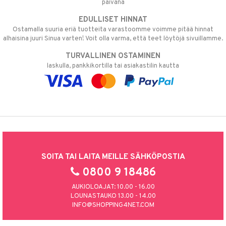
päivänä
EDULLISET HINNAT
Ostamalla suuria eriä tuotteita varastoomme voimme pitää hinnat
alhaisina juuri Sinua varten! Voit olla varma, että teet löytöjä sivuillamme.
TURVALLINEN OSTAMINEN
laskulla, pankkikortilla tai asiakastilin kautta
SOITA TAI LAITA MEILLE SÄHKÖPOSTIA
0800 9 18486
AUKIOLOAJAT: 10.00 - 16.00
LOUNASTAUKO 13.00 - 14.00
INFO@SHOPPING4NET.COM