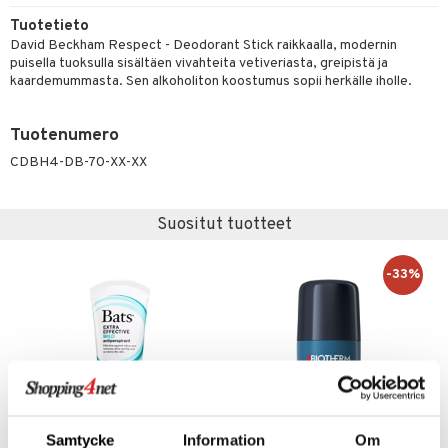
Tuotetieto
taloöljyt
linssit
David Beckham Respect - Deodorant Stick raikkaalla, modernin
talovoiteet
puisella tuoksulla sisältäen vivahteita vetiveriasta, greipistä ja
UE
kaardemummasta. Sen alkoholiton koostumus sopii herkälle iholle.
e
spalvelu
Tuotenumero
 10
 System
ksiä & vastauksia
CDBH4-DB-70-XX-XX
he 1: Puhdistus
ito
tuotetta
he 2: Kirkastus
ien- ja Vartalonhoito
Suositut tuotteet
 verkkokaupasta
he 3: Kosteutus
teudenhoito
likiilto
t
rinta ja naamiot
lipuna
-33%
matics Elixir
o
distus
ltenrajausväri
yx
inkosuoja
rumit
makarvat
nique Happy
aihetta Miehille
mien/Huulten Hoito
miväri
nique Happy For Men
nhoito
kkisiveltmit
kastus
Samtycke
Information
Om
kkivoide