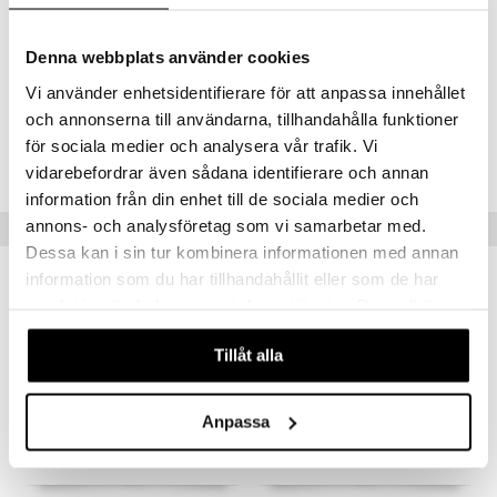
HYDROXIDE, LAVANDULA OIL/EXTRACT, AMYL SALICYLATE,
COUMARIN, CITRAL, EUGENOL, HEXADECANOLACTONE,
GERANYL ACETATE, BETA-CARYOPHYLLENE, ROSE KETONES,
Denna webbplats använder cookies
TOCOPHEROL.
Vi använder enhetsidentifierare för att anpassa innehållet
och annonserna till användarna, tillhandahålla funktioner
Tuotenumero
för sociala medier och analysera vår trafik. Vi
CHB47-HB-75-XX-XX
vidarebefordrar även sådana identifierare och annan
information från din enhet till de sociala medier och
annons- och analysföretag som vi samarbetar med.
Suositut tuotteet
Dessa kan i sin tur kombinera informationen med annan
information som du har tillhandahållit eller som de har
-33%
samlat in när du har använt deras tjänster. Du godkänner
våra cookies vid fortsatt användande av vår webbplats.
Tillåt alla
Anpassa