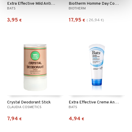
Extra Effective Mild Antiperspirant
Biotherm Homme Day Control - Roll On Deodorant
BATS
BIOTHERM
3,95
17,95
26,94
€
€
(
€
)
Crystal Deodorant Stick
Extra Effective Creme Antiperspirant Hands Feet
CLAUDIA COSMETICS
BATS
7,94
4,94
€
€