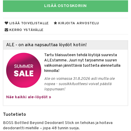
LISÄÄ OSTOSKORIIN
taloöljyt
linssit
talovoiteet
UE
LISÄÄ TOIVELISTALLE
KIRJOITA ARVOSTELU
e
KERRO YSTÄVÄLLE
spalvelu
 10
 System
ksiä & vastauksia
ALE - on aika napsauttaa löydöt kotiin!
he 1: Puhdistus
ito
tuotetta
Tartu tilaisuuteen tehdä löytöjä suuresta
he 2: Kirkastus
ien- ja Vartalonhoito
ALEstamme. Juuri nyt tarjoamme suuren
 verkkokaupasta
valikoiman jännittäviä tuotteita alennetuilla
he 3: Kosteutus
teudenhoito
likiilto
t
hinnoilla!
Ale on voimassa 31.8.2026 asti mutta ole
rinta ja naamiot
lipuna
matics Elixir
o
nopea - suosikkituotteesi voivat päästä
loppumaan!
distus
ltenrajausväri
yx
inkosuoja
Näe kaikki ale-löydöt »
rumit
makarvat
nique Happy
aihetta Miehille
mien/Huulten Hoito
miväri
nique Happy For Men
nhoito
Tuotetieto
kkisiveltmit
kastus
BOSS Bottled Beyond Deodorant Stick on tehokas ja hoitava
deodorantti miehille – jopa 48 tunnin suoja.
kkivoide