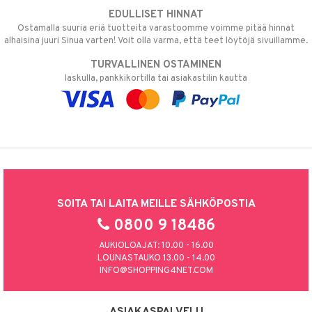
EDULLISET HINNAT
Ostamalla suuria eriä tuotteita varastoomme voimme pitää hinnat
alhaisina juuri Sinua varten! Voit olla varma, että teet löytöjä sivuillamme.
TURVALLINEN OSTAMINEN
laskulla, pankkikortilla tai asiakastilin kautta
SOITA TAI LAITA MEILLE SÄHKÖPOSTIA
0800 9 18486
AUKIOLOAJAT: 10.00 - 16.00
LOUNASTAUKO 13.00 - 14.00
INFO@SHOPPING4NET.COM
ASIAKASPALVELU