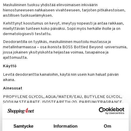
teutus & Soujaus
Maskuliininen tuoksu yhdistää elinvoimaisen inkiväärin
tevoide
ranajo & Ihonpuhdistus
hienostuneeseen nahkaiseen vivahteeseen, tarjoten pitkäkestoisen,
aistillisen tuoksuelämyksen.
justusvoide
Kehittynyt koostumus on kevyt, imeytyy nopeasti ja antaa raikkaan,
miellyttävän tunteen koko päiväksi. Sopii myös herkälle iholle ja on
kipuna
dermatologisesti testattu.
teri
Deodorantilla on tyylikäs, maskuliininen muotoilu mustassa ja
metallinharmaassa – osa ikonista BOSS Bottled Beyond -universumia,
siväri
jossa jokainen yksityiskohta heijastaa voimaa, tasapainoa ja
ajattomuutta.
mänrajauskynät
Käyttö
Levitä deodoranttia kainaloihin, käytä niin usein kuin haluat päivän
aikana.
Ainesosat
PROPYLENE GLYCOL, AQUA/WATER/EAU, BUTYLENE GLYCOL,
SODIUM STEARATE, ISOSTEARETH-20, PARFUM/FRAGRANCE,
STEARETH-2, ETHYLHEXYLGLYCERIN, LIMONENE, CITRUS
AURANTIUM BERGAMIA (BERGAMOT) PEEL OIL, LINALYL
ACETATE, CITRUS LIMON (LEMON) PEEL OIL, ALPHA-ISOMETHYL
IONONE, LINALOOL, ACETYL CEDRENE, HYDROXYCITRONELLAL,
Samtycke
Information
Om
CITRUS AURANTIUM PEEL OIL, PINENE, CITRONELLOL, SODIUM