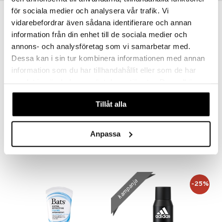
för sociala medier och analysera vår trafik. Vi
vidarebefordrar även sådana identifierare och annan
information från din enhet till de sociala medier och
annons- och analysföretag som vi samarbetar med.
Dessa kan i sin tur kombinera informationen med annan
information som du har tillhandahållit eller som de har
samlat in när du har använt deras tjänster. Du godkänner
våra cookies vid fortsatt användande av vår webbplats.
Tillåt alla
Extra Effective Mild Antiperspirant
Crystal Deodorant Stick
BATS
CLAUDIA COSMETICS
Anpassa
3,95
7,94
€
€
kampanja
-25%