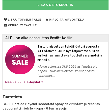
LISÄÄ OSTOSKORIIN
taloöljyt
linssit
talovoiteet
UE
LISÄÄ TOIVELISTALLE
KIRJOITA ARVOSTELU
e
KERRO YSTÄVÄLLE
spalvelu
 10
 System
ksiä & vastauksia
ALE - on aika napsauttaa löydöt kotiin!
he 1: Puhdistus
ito
tuotetta
Tartu tilaisuuteen tehdä löytöjä suuresta
he 2: Kirkastus
ien- ja Vartalonhoito
ALEstamme. Juuri nyt tarjoamme suuren
 verkkokaupasta
valikoiman jännittäviä tuotteita alennetuilla
he 3: Kosteutus
teudenhoito
likiilto
t
hinnoilla!
Ale on voimassa 31.8.2026 asti mutta ole
rinta ja naamiot
lipuna
matics Elixir
o
nopea - suosikkituotteesi voivat päästä
loppumaan!
distus
ltenrajausväri
yx
inkosuoja
Näe kaikki ale-löydöt »
rumit
makarvat
nique Happy
aihetta Miehille
mien/Huulten Hoito
miväri
nique Happy For Men
nhoito
Tuotetieto
kkisiveltmit
kastus
BOSS Bottled Beyond Deodorant Spray on virkistävä ja tehokas
deodorantti miehille – jopa 48 tunnin suoja.
kkivoide