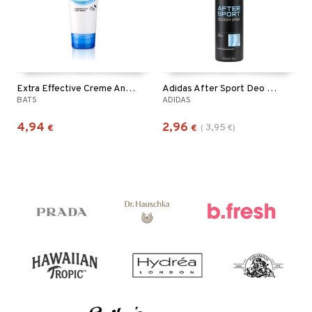
Extra Effective Creme Antiperspirant Hands Feet
Adidas After Sport Deo Body Spray
BATS
ADIDAS
4,94
2,96
3,95
€
€
(
€
)