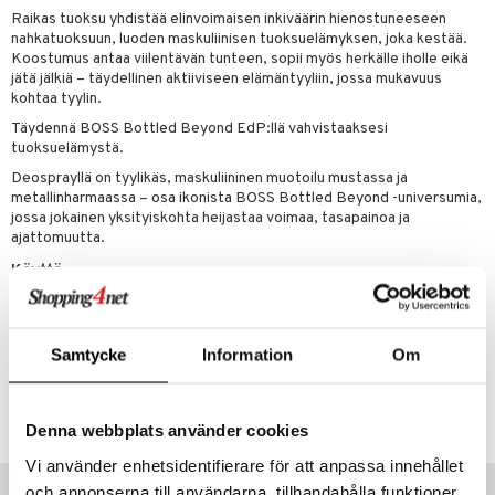
teutus & Soujaus
Raikas tuoksu yhdistää elinvoimaisen inkiväärin hienostuneeseen
tevoide
ranajo & Ihonpuhdistus
nahkatuoksuun, luoden maskuliinisen tuoksuelämyksen, joka kestää.
Koostumus antaa viilentävän tunteen, sopii myös herkälle iholle eikä
justusvoide
jätä jälkiä – täydellinen aktiiviseen elämäntyyliin, jossa mukavuus
kohtaa tyylin.
kipuna
Täydennä BOSS Bottled Beyond EdP:llä vahvistaaksesi
teri
tuoksuelämystä.
Deosprayllä on tyylikäs, maskuliininen muotoilu mustassa ja
siväri
metallinharmaassa – osa ikonista BOSS Bottled Beyond -universumia,
jossa jokainen yksityiskohta heijastaa voimaa, tasapainoa ja
mänrajauskynät
ajattomuutta.
Käyttö
Suihkuta deodoranttia kainaloihin, käytä niin usein kuin haluat päivän
aikana.
Samtycke
Information
Om
Tuotenumero
CHB43-HB-150-XX-XX
Denna webbplats använder cookies
Vi använder enhetsidentifierare för att anpassa innehållet
Suositut tuotteet
och annonserna till användarna, tillhandahålla funktioner