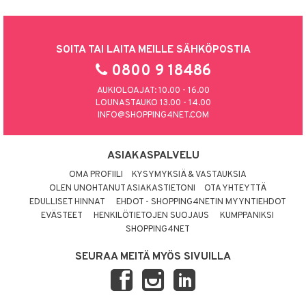
SOITA TAI LAITA MEILLE SÄHKÖPOSTIA
0800 9 18486
AUKIOLOAJAT: 10.00 - 16.00
LOUNASTAUKO 13.00 - 14.00
INFO@SHOPPING4NET.COM
ASIAKASPALVELU
OMA PROFIILI
KYSYMYKSIÄ & VASTAUKSIA
OLEN UNOHTANUT ASIAKASTIETONI
OTA YHTEYTTÄ
EDULLISET HINNAT
EHDOT - SHOPPING4NETIN MYYNTIEHDOT
EVÄSTEET
HENKILÖTIETOJEN SUOJAUS
KUMPPANIKSI
SHOPPING4NET
SEURAA MEITÄ MYÖS SIVUILLA