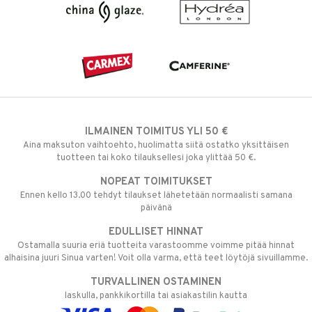
ILMAINEN TOIMITUS YLI 50 €
Aina maksuton vaihtoehto, huolimatta siitä ostatko yksittäisen
tuotteen tai koko tilauksellesi joka ylittää 50 €.
NOPEAT TOIMITUKSET
Ennen kello 13.00 tehdyt tilaukset lähetetään normaalisti samana
päivänä
EDULLISET HINNAT
Ostamalla suuria eriä tuotteita varastoomme voimme pitää hinnat
alhaisina juuri Sinua varten! Voit olla varma, että teet löytöjä sivuillamme.
TURVALLINEN OSTAMINEN
laskulla, pankkikortilla tai asiakastilin kautta