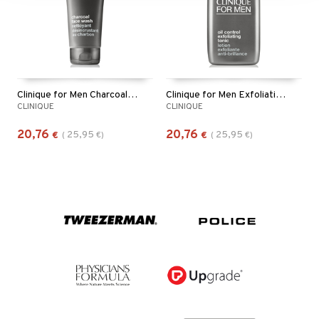
Clinique for Men Charcoal Wash
Clinique for Men Exfoliating Tonic Oil Control
CLINIQUE
CLINIQUE
20,76
20,76
25,95
25,95
€
(
€
)
€
(
€
)