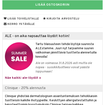
kastus
LISÄÄ OSTOSKORIIN
taloöljyt
kkivoide
teutus & Soujaus
talovoiteet
tevoide
ranajo & Ihonpuhdistus
LISÄÄ TOIVELISTALLE
KIRJOITA ARVOSTELU
justusvoide
KERRO YSTÄVÄLLE
spalvelu
kipuna
ALE - on aika napsauttaa löydöt kotiin!
ksiä & vastauksia
teri
Tartu tilaisuuteen tehdä löytöjä suuresta
tuotetta
siväri
ALEstamme. Juuri nyt tarjoamme suuren
valikoiman jännittäviä tuotteita alennetuilla
 verkkokaupasta
mänrajauskynät
hinnoilla!
Ale on voimassa 31.8.2026 asti mutta ole
nopea - suosikkituotteesi voivat päästä
loppumaan!
Näe kaikki ale-löydöt »
Clinique - 20% alennusta
Clinique yhdistää dermatologisen asiantuntemuksen tehokkaisiin
tuotteisiin kaikille ihotyypeille. Keskittyen allergiatestattuihin ja
hajusteettomiin koostumuksiin Clinique tarjoaa kaikkea