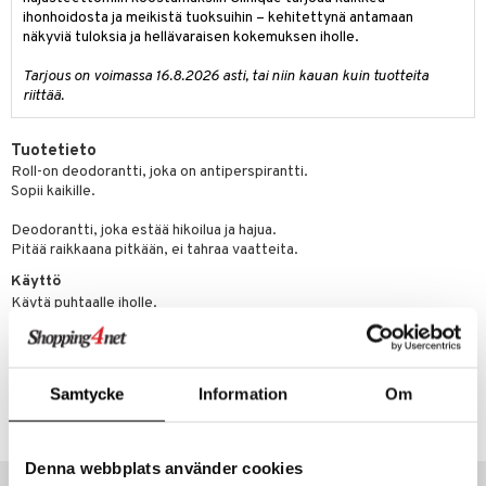
ihonhoidosta ja meikistä tuoksuihin – kehitettynä antamaan
näkyviä tuloksia ja hellävaraisen kokemuksen iholle.
Tarjous on voimassa 16.8.2026 asti, tai niin kauan kuin tuotteita
riittää.
Tuotetieto
Roll-on deodorantti, joka on antiperspirantti.
Sopii kaikille.
Deodorantti, joka estää hikoilua ja hajua.
Pitää raikkaana pitkään, ei tahraa vaatteita.
Käyttö
Käytä puhtaalle iholle.
Anna kuivua hetki.
Tuotenumero
Samtycke
Information
Om
CCLD9-CQ-75-XX-XX
Denna webbplats använder cookies
Suositut tuotteet