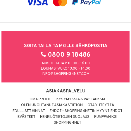
SOITA TAI LAITA MEILLE SÄHKÖPOSTIA
0800 9 18486
AUKIOLOAJAT: 10.00 - 16.00
LOUNASTAUKO 13.00 - 14.00
INFO@SHOPPING4NET.COM
ASIAKASPALVELU
OMA PROFIILI
KYSYMYKSIÄ & VASTAUKSIA
OLEN UNOHTANUT ASIAKASTIETONI
OTA YHTEYTTÄ
EDULLISET HINNAT
EHDOT - SHOPPING4NETIN MYYNTIEHDOT
EVÄSTEET
HENKILÖTIETOJEN SUOJAUS
KUMPPANIKSI
SHOPPING4NET