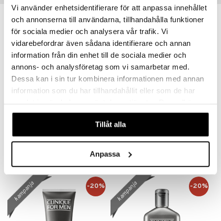
Vi använder enhetsidentifierare för att anpassa innehållet
kampanja
kampanja
och annonserna till användarna, tillhandahålla funktioner
-20%
-20%
för sociala medier och analysera vår trafik. Vi
vidarebefordrar även sådana identifierare och annan
information från din enhet till de sociala medier och
annons- och analysföretag som vi samarbetar med.
Dessa kan i sin tur kombinera informationen med annan
information som du har tillhandahållit eller som de har
samlat in när du har använt deras tjänster. Du godkänner
våra cookies vid fortsatt användande av vår webbplats.
Clinique For Men - Antiperspirant Deo Roll On
Clinique for Men Anti Age Moisturizer
Tillåt alla
CLINIQUE
CLINIQUE
14,36
46,37
17,95
57,96
€
(
€
)
€
(
€
)
Anpassa
kampanja
kampanja
-20%
-20%