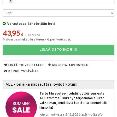
spalvelu
taloöljyt
 10
 System
ksiä & vastauksia
talovoiteet
he 1: Puhdistus
ito
tuotetta
Varastossa, lähetetään heti
he 2: Kirkastus
ien- ja Vartalonhoito
 verkkokaupasta
43,95
€
(
46,95
€
)
he 3: Kosteutus
teudenhoito
likiilto
t
Maksa osamaksulla alkaen 7 € per kuukausi.
rinta ja naamiot
lipuna
matics Elixir
o
LISÄÄ OSTOSKORIIN
distus
ltenrajausväri
yx
inkosuoja
rumit
makarvat
nique Happy
aihetta Miehille
LISÄÄ TOIVELISTALLE
KIRJOITA ARVOSTELU
mien/Huulten Hoito
KERRO YSTÄVÄLLE
miväri
nique Happy For Men
nhoito
kkisiveltmit
kastus
ALE - on aika napsauttaa löydöt kotiin!
kkivoide
teutus & Soujaus
Tartu tilaisuuteen tehdä löytöjä suuresta
ALEstamme. Juuri nyt tarjoamme suuren
tevoide
ranajo & Ihonpuhdistus
valikoiman jännittäviä tuotteita alennetuilla
justusvoide
hinnoilla!
Ale on voimassa 31.8.2026 asti mutta ole
kipuna