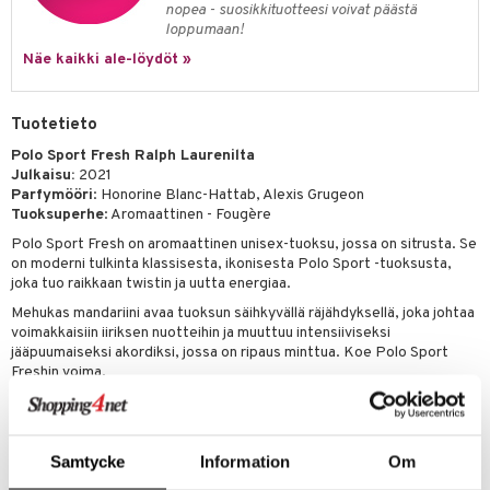
nopea - suosikkituotteesi voivat päästä
loppumaan!
teri
Näe kaikki ale-löydöt »
siväri
mänrajauskynät
Tuotetieto
Polo Sport Fresh Ralph Laurenilta
Julkaisu:
2021
Parfymööri
: Honorine Blanc-Hattab, Alexis Grugeon
Tuoksuperhe
: Aromaattinen - Fougère
Polo Sport Fresh on aromaattinen unisex-tuoksu, jossa on sitrusta. Se
on moderni tulkinta klassisesta, ikonisesta Polo Sport -tuoksusta,
joka tuo raikkaan twistin ja uutta energiaa.
Mehukas mandariini avaa tuoksun säihkyvällä räjähdyksellä, joka johtaa
voimakkaisiin iiriksen nuotteihin ja muuttuu intensiiviseksi
jääpuumaiseksi akordiksi, jossa on ripaus minttua. Koe Polo Sport
Freshin voima.
Ylänuotti:
mandariini
Sydännuotti:
iiris, merelliset nuotit
Pohjanuotti:
minttu ja jääpuumaiset nuotit
Samtycke
Information
Om