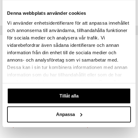
Tuotenumero
CPOLL-RL-125-XX-XX
Denna webbplats använder cookies
Vi använder enhetsidentifierare för att anpassa innehållet
Suositut tuotteet
och annonserna till användarna, tillhandahålla funktioner
för sociala medier och analysera vår trafik. Vi
vidarebefordrar även sådana identifierare och annan
information från din enhet till de sociala medier och
annons- och analysföretag som vi samarbetar med.
Dessa kan i sin tur kombinera informationen med annan
information som du har tillhandahållit eller som de har
samlat in när du har använt deras tjänster. Du godkänner
våra cookies vid fortsatt användande av vår webbplats.
Tillåt alla
Saatavana useana vaihtoehtona
French Avenue After Effect - Extrait de parfum
Boss Bottled - Eau de toilette (Edt) Spray
FRENCH AVENUE
BOSS
Anpassa
31,95
56,95
€
alk.
€