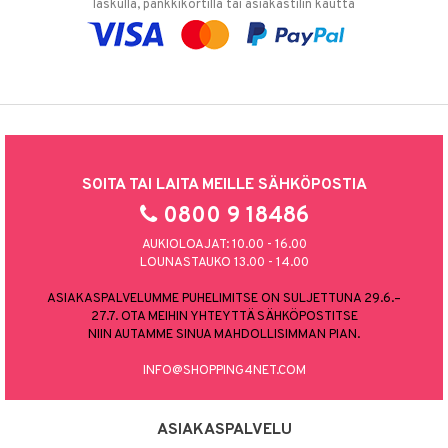
laskulla, pankkikortilla tai asiakastilin kautta
SOITA TAI LAITA MEILLE SÄHKÖPOSTIA
0800 9 18486
AUKIOLOAJAT: 10.00 - 16.00
LOUNASTAUKO 13.00 - 14.00
ASIAKASPALVELUMME PUHELIMITSE ON SULJETTUNA 29.6.–
27.7. OTA MEIHIN YHTEYTTÄ SÄHKÖPOSTITSE
NIIN AUTAMME SINUA MAHDOLLISIMMAN PIAN.
INFO@SHOPPING4NET.COM
ASIAKASPALVELU