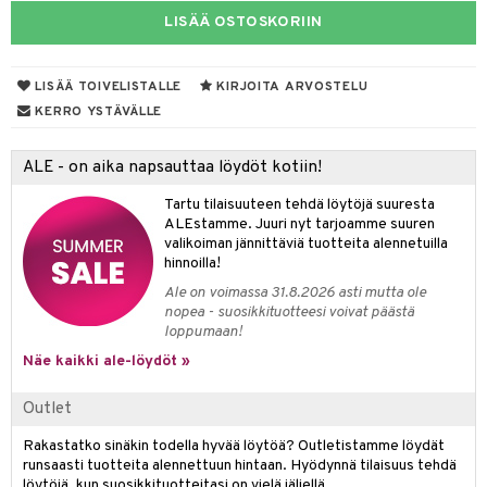
spalvelu
LISÄÄ OSTOSKORIIN
taloöljyt
 10
 System
ksiä & vastauksia
talovoiteet
he 1: Puhdistus
ito
LISÄÄ TOIVELISTALLE
KIRJOITA ARVOSTELU
tuotetta
he 2: Kirkastus
ien- ja Vartalonhoito
KERRO YSTÄVÄLLE
 verkkokaupasta
he 3: Kosteutus
teudenhoito
likiilto
t
ALE - on aika napsauttaa löydöt kotiin!
rinta ja naamiot
lipuna
matics Elixir
o
Tartu tilaisuuteen tehdä löytöjä suuresta
distus
ltenrajausväri
yx
ALEstamme. Juuri nyt tarjoamme suuren
inkosuoja
valikoiman jännittäviä tuotteita alennetuilla
rumit
makarvat
nique Happy
aihetta Miehille
hinnoilla!
Ale on voimassa 31.8.2026 asti mutta ole
mien/Huulten Hoito
miväri
nique Happy For Men
nhoito
nopea - suosikkituotteesi voivat päästä
loppumaan!
kkisiveltmit
kastus
Näe kaikki ale-löydöt »
kkivoide
teutus & Soujaus
Outlet
tevoide
ranajo & Ihonpuhdistus
Rakastatko sinäkin todella hyvää löytöä? Outletistamme löydät
justusvoide
runsaasti tuotteita alennettuun hintaan. Hyödynnä tilaisuus tehdä
kipuna
löytöjä, kun suosikkituotteitasi on vielä jäljellä.