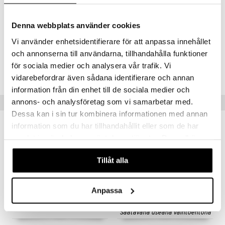
Ensituoksu:
mandariini, veriappelsiini, merisuola
Sydäntuoksu:
katajanmarja, yuzu, kehäkukka
Denna webbplats använder cookies
Pohjatuoksu:
palo santo -suitsuke, sammal, santelipuu
Vi använder enhetsidentifierare för att anpassa innehållet
och annonserna till användarna, tillhandahålla funktioner
Tuotenumero
för sociala medier och analysera vår trafik. Vi
CHOLN-XT-30-XX-XX
vidarebefordrar även sådana identifierare och annan
information från din enhet till de sociala medier och
annons- och analysföretag som vi samarbetar med.
Suositut tuotteet
Dessa kan i sin tur kombinera informationen med annan
information som du har tillhandahållit eller som de har
samlat in när du har använt deras tjänster. Du godkänner
våra cookies vid fortsatt användande av vår webbplats.
Tillåt alla
Anpassa
Saatavana useana vaihtoehtona