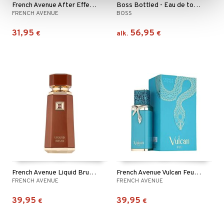
French Avenue After Effect - Extrait de parfum
Boss Bottled - Eau de toilette (Edt) Spray
FRENCH AVENUE
BOSS
31,95
56,95
€
alk.
€
French Avenue Liquid Brun - Eau de parfum
French Avenue Vulcan Feu - Eau de parfum
FRENCH AVENUE
FRENCH AVENUE
39,95
39,95
€
€