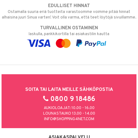
EDULLISET HINNAT
Ostamalla suuria eriä tuotteita varastoomme voimme pitää hinnat
alhaisina juuri Sinua varten! Voit olla varma, että teet löytöjä sivuillamme.
TURVALLINEN OSTAMINEN
laskulla, pankkikortilla tai asiakastilin kautta
SOITA TAI LAITA MEILLE SÄHKÖPOSTIA
0800 9 18486
AUKIOLOAJAT: 10.00 - 16.00
LOUNASTAUKO 13.00 - 14.00
INFO@SHOPPING4NET.COM
ASIAKASPALVELU