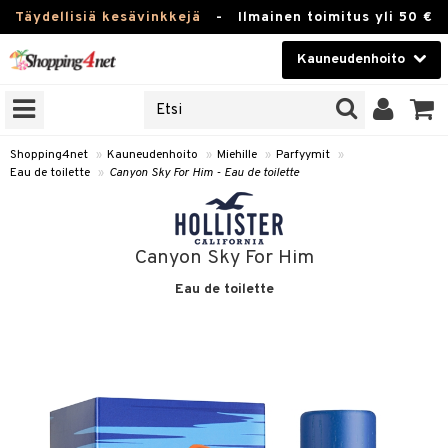
Täydellisiä kesävinkkejä
-
Ilmainen toimitus yli 50 €
Kauneudenhoito
ERKKEJÄ
Kauneudenhoito
M BRANDS
T
Piilolinssit
Shopping4net
»
Kauneudenhoito
»
Miehille
»
Parfyymit
»
Eau de toilette
»
Canyon Sky For Him - Eau de toilette
JAT
Luontaistuotteet
UOTTEITA
Apteekki
Canyon Sky For Him
Fitness
Eau de toilette
t
Koti & Sisustus
t Set
ito
t
Lelut, Lapsi & Vauva
jat / Kammat
inkotuotteet
stenlähtö
ito
Tuotemerkkejä
skuurit
koistuotteet
sväri
lakorut
inkotuotteet
iikka
mit
Kampanjat
stenlähtö
eruskettavat tuotteet
toaineet
vakorut
koistuotteet
t Set
er shave balm
mit