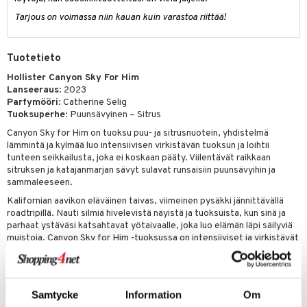
Tarjous on voimassa niin kauan kuin varastoa riittää!
teri
siväri
Tuotetieto
mänrajauskynät
Hollister Canyon Sky For Him
Lanseeraus
: 2023
Parfymööri
: Catherine Selig
Tuoksuperhe
: Puunsävyinen – Sitrus
Canyon Sky for Him on tuoksu puu- ja sitrusnuotein, yhdistelmä
lämmintä ja kylmää luo intensiivisen virkistävän tuoksun ja loihtii
tunteen seikkailusta, joka ei koskaan pääty. Viilentävät raikkaan
sitruksen ja katajanmarjan sävyt sulavat runsaisiin puunsävyihin ja
sammaleeseen.
Kalifornian aavikon eläväinen taivas, viimeinen pysäkki jännittävällä
roadtripillä. Nauti silmiä hivelevistä näyistä ja tuoksuista, kun sinä ja
parhaat ystäväsi katsahtavat yötaivaalle, joka luo elämän läpi säilyviä
muistoja. Canyon Sky for Him -tuoksussa on intensiiviset ja virkistävät
mandariinin ja santelipuun sävyt, jotka luovat tuoksulle ainutlaatuisen
tunnuksen. Maskuliiniset tuoksut kohtaavat puunsävyisen ja
kouluttavan aistillisuuden - täydellinen tasapaino, jossa
vastakohtaisuudet kohtaavat.
Samtycke
Information
Om
Vegaaninen