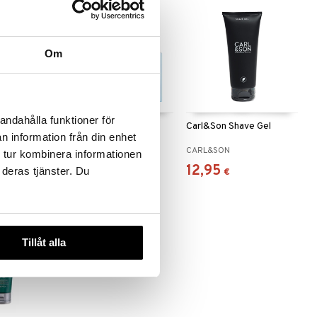
Om
andahålla funktioner för
e Butter
Gillette Skinguard
Carl&Son Shave Gel
n information från din enhet
Sensitive Blades
GILLETTE
CARL&SON
 tur kombinera informationen
16,95
12,95
 deras tjänster. Du
€
€
Tillåt alla