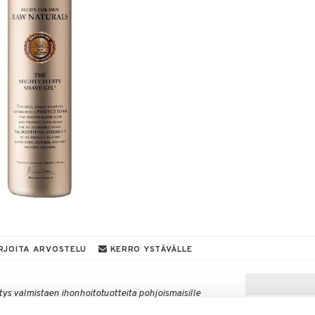
RJOITA ARVOSTELU
KERRO YSTÄVÄLLE
tys valmistaen ihonhoitotuotteita pohjoismaisille
taan Taalainmaalla, Ruotsissa, pohjautuen