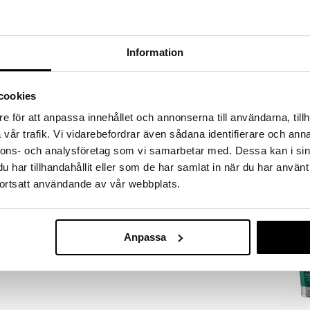
äri maailmaa. Reseptien hienostuneet tuoksut on
ungissa Grassessa. Parranajo- ja puhdistusgeelit
a ja sitrushedelmiä. Kosteusvoiteen ja silmägeelin
eille lehdille. Kaikki tuotteet ovat pH-arvoltaan
Information
aw Naturals on ihanasti vaahtoava parranajogeeli
 sänkikarvat ajoa varten. Hoitava kaurauute
cookies
 luonnollinen pantenoli rauhoittaa ja ehkäisee
e för att anpassa innehållet och annonserna till användarna, tillh
Clubman Shav
vår trafik. Vi vidarebefordrar även sådana identifierare och anna
CLUBMAN
nnons- och analysföretag som vi samarbetar med. Dessa kan i sin
4,95
har tillhandahållit eller som de har samlat in när du har använt
€
ortsatt användande av vår webbplats.
Anpassa