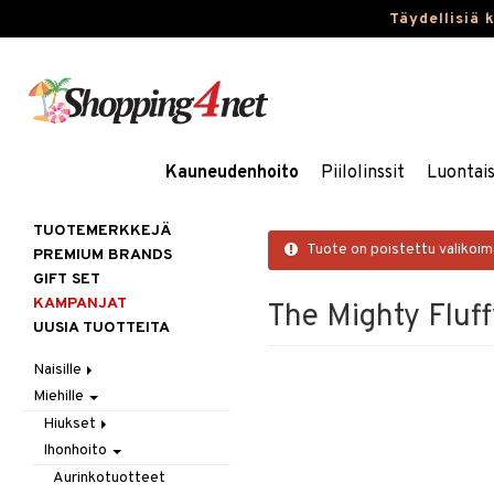
Täydellisiä 
Kauneudenhoito
Piilolinssit
Luontai
TUOTEMERKKEJÄ
Tuote on poistettu valikoi
PREMIUM BRANDS
GIFT SET
KAMPANJAT
The Mighty Fluf
UUSIA TUOTTEITA
Naisille
Miehille
Hiukset
Ihonhoito
Gift Set
Hiukset
Korut
Harjat / Kammat
Aurinkotuotteet
Ihonhoito
Hiustenlähtö
Kosmetiikka
Hiuskuurit
Erikoistuotteet
Kaulakorut
Hiusväri
Aurinkotuotteet