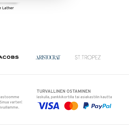
e Lather
TURVALLINEN OSTAMINEN
varastoomme
laskulla, pankkikortilla tai asiakastilin kautta
 Sinua varten!
sivuillamme.