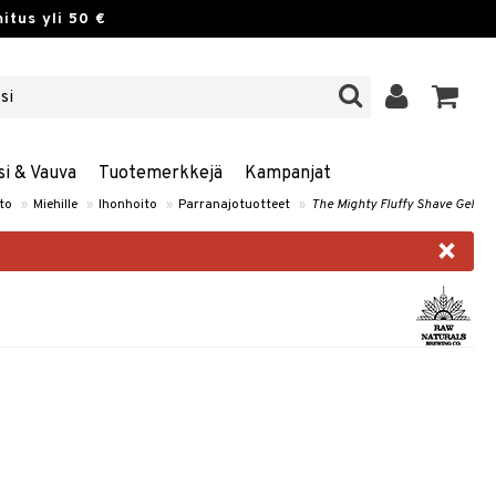
itus yli 50 €
si & Vauva
Tuotemerkkejä
Kampanjat
to
»
Miehille
»
Ihonhoito
»
Parranajotuotteet
»
The Mighty Fluffy Shave Gel
×