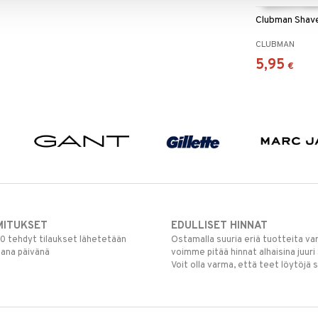
Clubman Shav
CLUBMAN
5,95
€
MITUKSET
EDULLISET HINNAT
00 tehdyt tilaukset lähetetään
Ostamalla suuria eriä tuotteita 
mana päivänä
voimme pitää hinnat alhaisina juuri
Voit olla varma, että teet löytöjä 