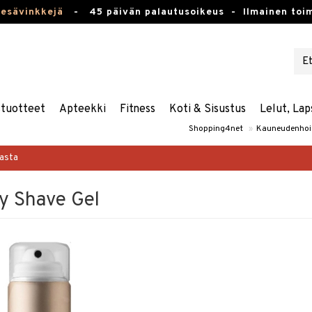
kesävinkkejä
-
45 päivän palautusoikeus -
Ilmainen toim
stuotteet
Apteekki
Fitness
Koti & Sisustus
Lelut, Lap
Shopping4net
»
Kauneudenhoi
masta
fy Shave Gel