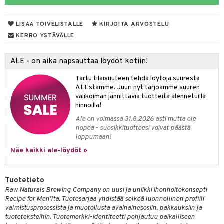
er shave lotion
taloöljyt
inkotuotteet
LISÄÄ TOIVELISTALLE
KIRJOITA ARVOSTELU
 de cologne
talovoiteet
dorantit
sasto
iikkalaukkuja
KERRO YSTÄVÄLLE
 de toilette
koistuotteet
sit
otteita
ALE - on aika napsauttaa löydöt kotiin!
japakkaukset
eruskettavat tuotteet
ko
Tartu tilaisuuteen tehdä löytöjä suuresta
vojen poisto
ALEstamme. Juuri nyt tarjoamme suuren
valikoiman jännittäviä tuotteita alennetuilla
ien hoito
linssit
hinnoilla!
hkugeelit & saippuat
UE
Ale on voimassa 31.8.2026 asti mutta ole
nopea - suosikkituotteesi voivat päästä
talovoiteet
e
loppumaan!
spalvelu
Näe kaikki ale-löydöt »
 10
 System
ksiä & vastauksia
he 1: Puhdistus
ito
tuotetta
Tuotetieto
he 2: Kirkastus
ien- ja Vartalonhoito
Raw Naturals Brewing Company on uusi ja uniikki ihonhoitokonsepti
 verkkokaupasta
Recipe for Men'lta. Tuotesarjaa yhdistää selkeä luonnollinen profiili
he 3: Kosteutus
teudenhoito
likiilto
t
valmistusprosessista ja muotoilusta avainainesosiin, pakkauksiin ja
tuoteteksteihin. Tuotemerkki-identiteetti pohjautuu paikalliseen
rinta ja naamiot
lipuna
matics Elixir