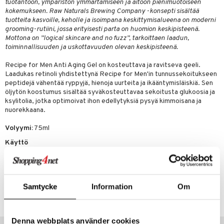
o
tuotantoon, ympäristön ymmärtämiseen ja aitoon pienimuotoiseen
kokemukseen. Raw Naturals Brewing Company -konsepti sisältää
distus
ltenrajausväri
yx
inkosuoja
tuotteita kasvoille, keholle ja isoimpana keskittymisalueena on moderni
grooming-rutiini, jossa erityisesti parta on huomion keskipisteenä.
rumit
makarvat
nique Happy
aihetta Miehille
Mottona on ”logical skincare and no fuzz”, tarkoittaen laadun,
toiminnallisuuden ja uskottavuuden olevan keskipisteenä.
mien/Huulten Hoito
miväri
nique Happy For Men
nhoito
Recipe for Men Anti Aging Gel on kosteuttava ja ravitseva geeli.
kkisiveltmit
kastus
Laadukas retinoli yhdistettynä Recipe for Men'in tunnussekoitukseen
peptidejä vähentää ryppyjä, hienoja uurteita ja ikääntymisläiskiä. Sen
kkivoide
teutus & Soujaus
öljytön koostumus sisältää syväkosteuttavaa sekoitusta glukoosia ja
tevoide
ksylitolia, jotka optimoivat ihon edellytyksiä pysyä kimmoisana ja
ranajo & Ihonpuhdistus
nuorekkaana.
justusvoide
Volyymi:
75ml
kipuna
Käyttö
teri
Käytä 1-2 kertaa päivässä. Hiero puhtaalle ja kuivalle iholle.
siväri
Tuotenumero
Samtycke
Information
Om
mänrajauskynät
CRF15-RF-75-XX-XX
Denna webbplats använder cookies