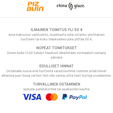
ILMAINEN TOIMITUS YLI 50 €
Aina maksuton vaihtoehto, huolimatta siitä ostatko yksittäisen
tuotteen tai koko tilauksellesi joka ylittää 50 €.
NOPEAT TOIMITUKSET
Ennen kello 13.00 tehdyt tilaukset lähetetään normaalisti samana
päivänä
EDULLISET HINNAT
Ostamalla suuria eriä tuotteita varastoomme voimme pitää hinnat
alhaisina juuri Sinua varten! Voit olla varma, että teet löytöjä sivuillamme.
TURVALLINEN OSTAMINEN
laskulla, pankkikortilla tai asiakastilin kautta