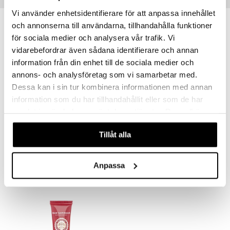
Vinkkejä sinulle
Vi använder enhetsidentifierare för att anpassa innehållet
och annonserna till användarna, tillhandahålla funktioner
för sociala medier och analysera vår trafik. Vi
vidarebefordrar även sådana identifierare och annan
information från din enhet till de sociala medier och
annons- och analysföretag som vi samarbetar med.
Dessa kan i sin tur kombinera informationen med annan
information som du har tillhandahållit eller som de har
samlat in när du har använt deras tjänster. Du godkänner
våra cookies vid fortsatt användande av vår webbplats.
Glacier Water Ultra Fresh Facial Cleanser
Goof Proof Antiperspirant Deodorant
Tillåt alla
RAW NATURALS
RAW NATURALS
8,95
7,95
€
€
Anpassa