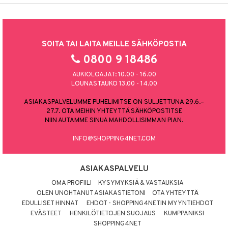
SOITA TAI LAITA MEILLE SÄHKÖPOSTIA
0800 9 18486
AUKIOLOAJAT: 10.00 - 16.00
LOUNASTAUKO 13.00 - 14.00
ASIAKASPALVELUMME PUHELIMITSE ON SULJETTUNA 29.6.–
27.7. OTA MEIHIN YHTEYTTÄ SÄHKÖPOSTITSE
NIIN AUTAMME SINUA MAHDOLLISIMMAN PIAN.
INFO@SHOPPING4NET.COM
ASIAKASPALVELU
OMA PROFIILI
KYSYMYKSIÄ & VASTAUKSIA
OLEN UNOHTANUT ASIAKASTIETONI
OTA YHTEYTTÄ
EDULLISET HINNAT
EHDOT - SHOPPING4NETIN MYYNTIEHDOT
EVÄSTEET
HENKILÖTIETOJEN SUOJAUS
KUMPPANIKSI
SHOPPING4NET