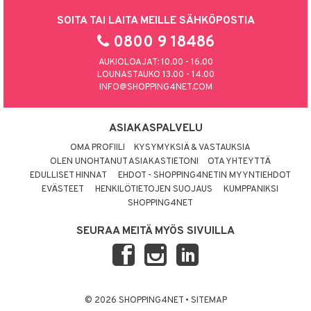
SOITA TAI LAITA MEILLE SÄHKÖPOSTIA
0800 9 18486
AUKIOLOAJAT: 10.00 - 16.00
LOUNASTAUKO 13.00 - 14.00
INFO@SHOPPING4NET.COM
ASIAKASPALVELU
OMA PROFIILI
KYSYMYKSIÄ & VASTAUKSIA
OLEN UNOHTANUT ASIAKASTIETONI
OTA YHTEYTTÄ
EDULLISET HINNAT
EHDOT - SHOPPING4NETIN MYYNTIEHDOT
EVÄSTEET
HENKILÖTIETOJEN SUOJAUS
KUMPPANIKSI
SHOPPING4NET
SEURAA MEITÄ MYÖS SIVUILLA
© 2026 SHOPPING4NET
•
SITEMAP