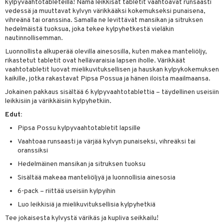
kylpyvaahtotableteilla! Nämä leikkisät tabletit vaahtoavat runsaasti
vedessä ja muuttavat kylvyn värikkääksi kokemukseksi punaisena,
vihreänä tai oranssina. Samalla ne levittävät mansikan ja sitruksen
hedelmäistä tuoksua, joka tekee kylpyhetkestä vieläkin
nautinnollisemman.
Luonnollista alkuperää olevilla ainesosilla, kuten makea manteliöljy,
rikastetut tabletit ovat hellävaraisia lapsen iholle. Värikkäät
vaahtotabletit luovat mielikuvituksellisen ja hauskan kylpykokemuksen
kaikille, jotka rakastavat Pipsa Possua ja hänen iloista maailmaansa.
Jokainen pakkaus sisältää 6 kylpyvaahtotablettia – täydellinen useisiin
leikkisiin ja värikkäisiin kylpyhetkiin.
Edut:
Pipsa Possu kylpyvaahtotabletit lapsille
Vaahtoaa runsaasti ja värjää kylvyn punaiseksi, vihreäksi tai
oranssiksi
Hedelmäinen mansikan ja sitruksen tuoksu
Sisältää makeaa manteliöljyä ja luonnollisia ainesosia
6-pack – riittää useisiin kylpyihin
Luo leikkisiä ja mielikuvituksellisia kylpyhetkiä
Tee jokaisesta kylvystä värikäs ja kupliva seikkailu!