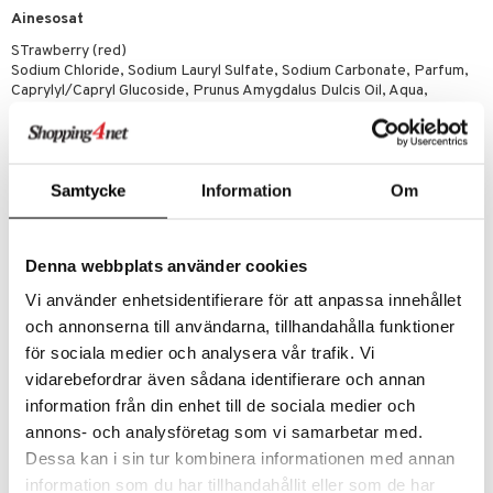
Ainesosat
STrawberry (red)
Sodium Chloride, Sodium Lauryl Sulfate, Sodium Carbonate, Parfum,
Caprylyl/Capryl Glucoside, Prunus Amygdalus Dulcis Oil, Aqua,
Panthenol, Citric Acid, Equisetum Arvense Extract, Benzoesan
Denatonium, Hydrolyzed Vegetable Protein, CI 16255.
Lemon (green)
Sodium Chloride, Sodium Lauryl Sulfate, Sodium Carbonate, Parfum
Samtycke
Information
Om
(Citral, Limonene), Caprylyl/Capryl Glucoside, Prunus Amygdalus
Dulcis Oil, Aqua, Panthenol, Citric Acid, Equisetum Arvense Extract,
Benzoesan Denatonium, Hydrolyzed Vegetable Protein, CI 19140, CI
42090.
Denna webbplats använder cookies
Orange (orange)
Vi använder enhetsidentifierare för att anpassa innehållet
Sodium Chloride, Sodium Lauryl Sulfate, Sodium Carbonate, Parfum
och annonserna till användarna, tillhandahålla funktioner
(Linalool, Limonene), Caprylyl/Capryl Glucoside, Prunus Amygdalus
Dulcis Oil, Aqua, Panthenol, Citric Acid, Equisetum Arvense Extract,
för sociala medier och analysera vår trafik. Vi
Benzoesan Denatonium, Hydrolyzed Vegetable Protein, CI 19140, CI
vidarebefordrar även sådana identifierare och annan
16255.
information från din enhet till de sociala medier och
annons- och analysföretag som vi samarbetar med.
Tuotenumero
Dessa kan i sin tur kombinera informationen med annan
CPP02-1X-6-XX-XX
information som du har tillhandahållit eller som de har