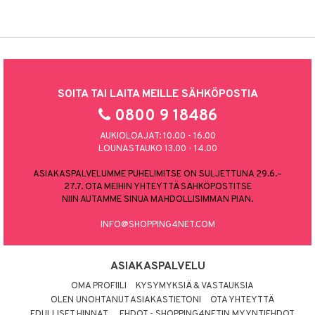
SOITA TAI LAITA MEILLE SÄHKÖPOSTIA
0800 9 18486
AUKIOLOAJAT: 10.00 - 16.00
LOUNASTAUKO 13.00 - 14.00
ASIAKASPALVELUMME PUHELIMITSE ON SULJETTUNA 29.6.–
27.7. OTA MEIHIN YHTEYTTÄ SÄHKÖPOSTITSE
NIIN AUTAMME SINUA MAHDOLLISIMMAN PIAN.
INFO@SHOPPING4NET.COM
ASIAKASPALVELU
OMA PROFIILI
KYSYMYKSIÄ & VASTAUKSIA
OLEN UNOHTANUT ASIAKASTIETONI
OTA YHTEYTTÄ
EDULLISET HINNAT
EHDOT - SHOPPING4NETIN MYYNTIEHDOT