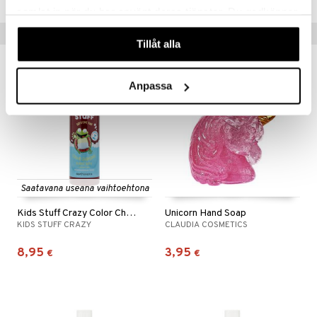
samlat in när du har använt deras tjänster. Du godkänner
våra cookies vid fortsatt användande av vår webbplats.
Suositut tuotteet
Tillåt alla
Anpassa
Saatavana useana vaihtoehtona
Kids Stuff Crazy Color Changing Bubble Bath
Unicorn Hand Soap
KIDS STUFF CRAZY
CLAUDIA COSMETICS
8,95
3,95
€
€