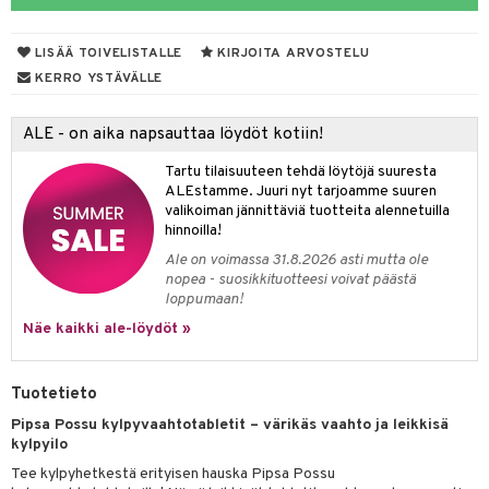
makarvat
nique Happy
aihetta Miehille
taloöljyt
mien/Huulten Hoito
miväri
nique Happy For Men
nhoito
LISÄÄ TOIVELISTALLE
KIRJOITA ARVOSTELU
talovoiteet
kkisiveltmit
kastus
KERRO YSTÄVÄLLE
kkivoide
teutus & Soujaus
ALE - on aika napsauttaa löydöt kotiin!
tevoide
ranajo & Ihonpuhdistus
Tartu tilaisuuteen tehdä löytöjä suuresta
justusvoide
ALEstamme. Juuri nyt tarjoamme suuren
valikoiman jännittäviä tuotteita alennetuilla
kipuna
hinnoilla!
teri
Ale on voimassa 31.8.2026 asti mutta ole
nopea - suosikkituotteesi voivat päästä
siväri
loppumaan!
Näe kaikki ale-löydöt »
mänrajauskynät
Tuotetieto
Pipsa Possu kylpyvaahtotabletit – värikäs vaahto ja leikkisä
kylpyilo
Tee kylpyhetkestä erityisen hauska Pipsa Possu