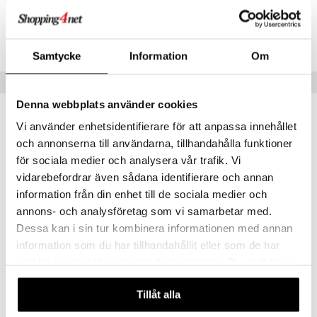
Tuotenumero
CSISR-5W-10-XX-XX
Samtycke
Information
Om
Vinkkejä sinulle
Denna webbplats använder cookies
Vi använder enhetsidentifierare för att anpassa innehållet
och annonserna till användarna, tillhandahålla funktioner
för sociala medier och analysera vår trafik. Vi
vidarebefordrar även sådana identifierare och annan
information från din enhet till de sociala medier och
annons- och analysföretag som vi samarbetar med.
Dessa kan i sin tur kombinera informationen med annan
information som du har tillhandahållit eller som de har
samlat in när du har använt deras tjänster. Du godkänner
SimpleSmile Teeth Whitening Start Kit
SimpleSmile Teeth Whitening Touch Up Pen
SIMPLE SMILE
SIMPLE SMILE
våra cookies vid fortsatt användande av vår webbplats.
Tillåt alla
37,99
27
€
€