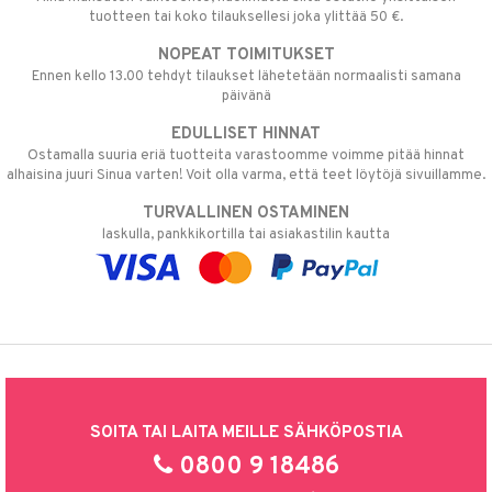
tuotteen tai koko tilauksellesi joka ylittää 50 €.
NOPEAT TOIMITUKSET
Ennen kello 13.00 tehdyt tilaukset lähetetään normaalisti samana
päivänä
EDULLISET HINNAT
Ostamalla suuria eriä tuotteita varastoomme voimme pitää hinnat
alhaisina juuri Sinua varten! Voit olla varma, että teet löytöjä sivuillamme.
TURVALLINEN OSTAMINEN
laskulla, pankkikortilla tai asiakastilin kautta
SOITA TAI LAITA MEILLE SÄHKÖPOSTIA
0800 9 18486