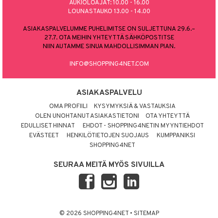
AUKIOLOAJAT: 10.00 - 16.00
LOUNASTAUKO 13.00 - 14.00
ASIAKASPALVELUMME PUHELIMITSE ON SULJETTUNA 29.6.–
27.7. OTA MEIHIN YHTEYTTÄ SÄHKÖPOSTITSE
NIIN AUTAMME SINUA MAHDOLLISIMMAN PIAN.
INFO@SHOPPING4NET.COM
ASIAKASPALVELU
OMA PROFIILI
KYSYMYKSIÄ & VASTAUKSIA
OLEN UNOHTANUT ASIAKASTIETONI
OTA YHTEYTTÄ
EDULLISET HINNAT
EHDOT - SHOPPING4NETIN MYYNTIEHDOT
EVÄSTEET
HENKILÖTIETOJEN SUOJAUS
KUMPPANIKSI
SHOPPING4NET
SEURAA MEITÄ MYÖS SIVUILLA
© 2026 SHOPPING4NET
•
SITEMAP