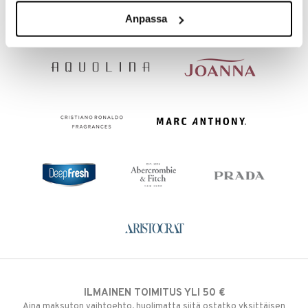
Anpassa
ILMAINEN TOIMITUS YLI 50 €
Aina maksuton vaihtoehto, huolimatta siitä ostatko yksittäisen