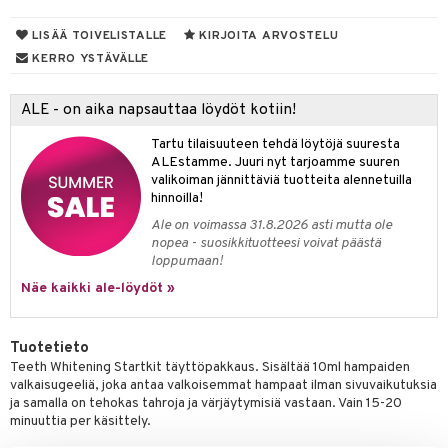
kastus
taloöljyt
kkivoide
teutus & Soujaus
LISÄÄ TOIVELISTALLE
KIRJOITA ARVOSTELU
talovoiteet
KERRO YSTÄVÄLLE
tevoide
ranajo & Ihonpuhdistus
justusvoide
ALE - on aika napsauttaa löydöt kotiin!
kipuna
Tartu tilaisuuteen tehdä löytöjä suuresta
ALEstamme. Juuri nyt tarjoamme suuren
teri
valikoiman jännittäviä tuotteita alennetuilla
hinnoilla!
siväri
Ale on voimassa 31.8.2026 asti mutta ole
mänrajauskynät
nopea - suosikkituotteesi voivat päästä
loppumaan!
Näe kaikki ale-löydöt »
Tuotetieto
Teeth Whitening Startkit täyttöpakkaus. Sisältää 10ml hampaiden
valkaisugeeliä, joka antaa valkoisemmat hampaat ilman sivuvaikutuksia
ja samalla on tehokas tahroja ja värjäytymisiä vastaan. Vain 15-20
minuuttia per käsittely.