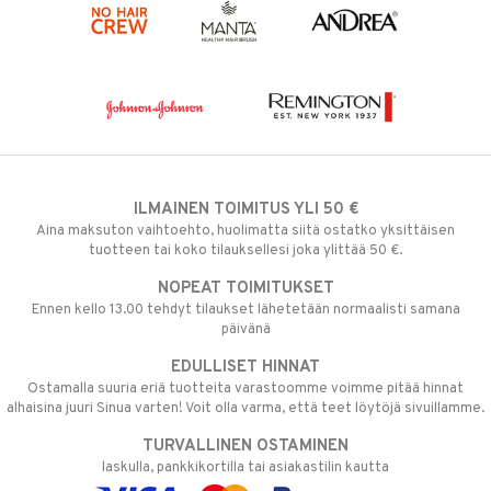
ILMAINEN TOIMITUS YLI 50 €
Aina maksuton vaihtoehto, huolimatta siitä ostatko yksittäisen
tuotteen tai koko tilauksellesi joka ylittää 50 €.
NOPEAT TOIMITUKSET
Ennen kello 13.00 tehdyt tilaukset lähetetään normaalisti samana
päivänä
EDULLISET HINNAT
Ostamalla suuria eriä tuotteita varastoomme voimme pitää hinnat
alhaisina juuri Sinua varten! Voit olla varma, että teet löytöjä sivuillamme.
TURVALLINEN OSTAMINEN
laskulla, pankkikortilla tai asiakastilin kautta