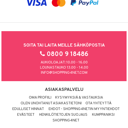
SOITA TAI LAITA MEILLE SÄHKÖPOSTIA
0800 9 18486
AUKIOLOAJAT: 10.00 - 16.00
LOUNASTAUKO 13.00 - 14.00
INFO@SHOPPING4NET.COM
ASIAKASPALVELU
OMA PROFIILI
KYSYMYKSIÄ & VASTAUKSIA
OLEN UNOHTANUT ASIAKASTIETONI
OTA YHTEYTTÄ
EDULLISET HINNAT
EHDOT - SHOPPING4NETIN MYYNTIEHDOT
EVÄSTEET
HENKILÖTIETOJEN SUOJAUS
KUMPPANIKSI
SHOPPING4NET