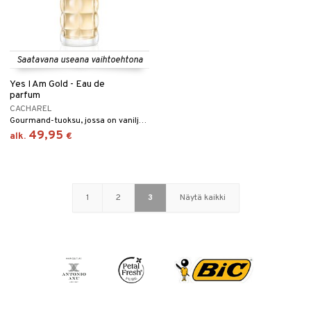
Saatavana useana vaihtoehtona
Yes I Am Gold - Eau de
parfum
CACHAREL
Gourmand-tuoksu, jossa on vaniljaa, karamellia ja valkoisia kukkia Cacharelilta.
49,95
alk.
€
1
2
3
Näytä kaikki