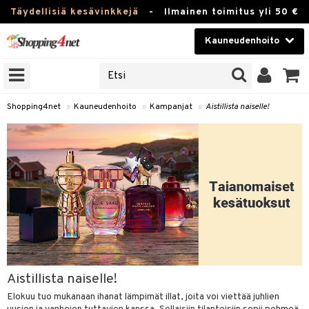
Täydellisiä kesävinkkejä
-
Ilmainen toimitus yli 50 €
Kauneudenhoito
ERKKEJÄ
Kauneudenhoito
M BRANDS
T
Piilolinssit
Shopping4net
»
Kauneudenhoito
»
Kampanjat
»
Aistillista naiselle!
JAT
Luontaistuotteet
UOTTEITA
Apteekki
Fitness
t
Koti & Sisustus
t Set
ito
Lelut, Lapsi & Vauva
jat / Kammat
inkotuotteet
Tuotemerkkejä
Aistillista naiselle!
skuurit
koistuotteet
lakorut
iikka
Kampanjat
Elokuu tuo mukanaan ihanat lämpimät illat, joita voi viettää juhlien
stenlähtö
eruskettavat tuotteet
vakorut
t Set
mit