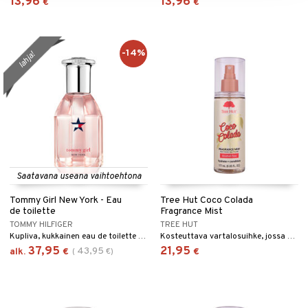
13,96
13,96
€
€
-14%
lahja!
Saatavana useana vaihtoehtona
Tommy Girl New York - Eau
Tree Hut Coco Colada
de toilette
Fragrance Mist
TOMMY HILFIGER
TREE HUT
Kupliva, kukkainen eau de toilette Tommy Hilfigeriltä.
Kosteuttava vartalosuihke, jossa on kookoksen ja ananaksen tuoksu, Tree Hutilta.
37,95
21,95
43,95
alk.
€
(
€
)
€