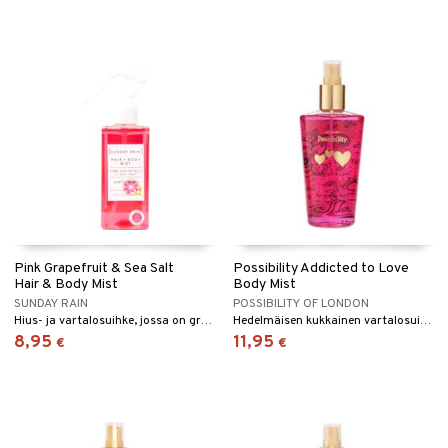
kkivoide
teutus & Soujaus
 verkkokaupasta
tevoide
ranajo & Ihonpuhdistus
justusvoide
kipuna
teri
siväri
mänrajauskynät
Pink Grapefruit & Sea Salt
Possibility Addicted to Love
Hair & Body Mist
Body Mist
SUNDAY RAIN
POSSIBILITY OF LONDON
Hius- ja vartalosuihke, jossa on greipin ja merisuolan tuoksu, Sunday Rainilta.
Hedelmäisen kukkainen vartalosuihke
8,95
11,95
€
€