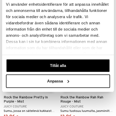
Possibility Swept Away Body
Rock the Rainbow Oh So
Vi använder enhetsidentifierare för att anpassa innehållet
Mist
Orange - Mist
och annonserna till användarna, tillhandahålla funktioner
POSSIBILITY OF LONDON
JUICY COUTURE
för sociala medier och analysera vår trafik. Vi
Sitrus-kookos tuoksuinen vartalosuihke
Sumu, jossa on mehukas sitrustuoksu.
11,95
13,96
vidarebefordrar även sådana identifierare och annan
€
€
information från din enhet till de sociala medier och
annons- och analysföretag som vi samarbetar med.
Dessa kan i sin tur kombinera informationen med annan
information som du har tillhandahållit eller som de har
samlat in när du har använt deras tjänster. Du godkänner
våra cookies vid fortsatt användande av vår webbplats.
Tillåt alla
Anpassa
Rock the Rainbow Pretty In
Rock the Rainbow Rah Rah
Purple - Mist
Rouge - Mist
JUICY COUTURE
JUICY COUTURE
Sumu, jossa on säteilevä kukkaistuoksu Juicy Couturelta.
Sumu tuoksuu luumulta, jasmiinilta ja ruusulta