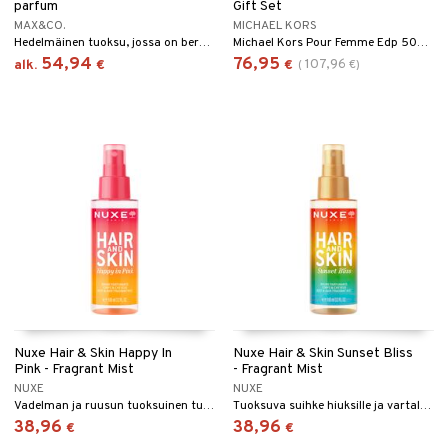
parfum
Gift Set
taloöljyt
MAX&CO.
MICHAEL KORS
ta & Viikset
talovoiteet
linssit
Hedelmäinen tuoksu, jossa on bergamotin, mansikan, jasmiinin ja kierrätetyn puun vivahteita.
Michael Kors Pour Femme Edp 50ml + Suihkugeeli 50ml + Vartalovoide 50ml
talovoiteet
distaminen
54,94
76,95
107,96
alk.
€
€
(
€
)
UE
rumit
e
mänympärysvoiteet
 10
 System
he 1: Puhdistus
ito
he 2: Kirkastus
ien- ja Vartalonhoito
he 3: Kosteutus
teudenhoito
likiilto
t
rinta ja naamiot
lipuna
matics Elixir
o
distus
ltenrajausväri
yx
inkosuoja
rumit
makarvat
nique Happy
aihetta Miehille
Nuxe Hair & Skin Happy In
Nuxe Hair & Skin Sunset Bliss
spalvelu
Pink - Fragrant Mist
- Fragrant Mist
mien/Huulten Hoito
miväri
nique Happy For Men
nhoito
NUXE
NUXE
ksiä & vastauksia
Vadelman ja ruusun tuoksuinen tuoksusuihke hiuksille ja vartalolle.
Tuoksuva suihke hiuksille ja vartalolle, jossa on kookoksen, tiare-kukan ja vaniljan vivahteita.
kkisiveltmit
kastus
38,96
38,96
€
€
tuotetta