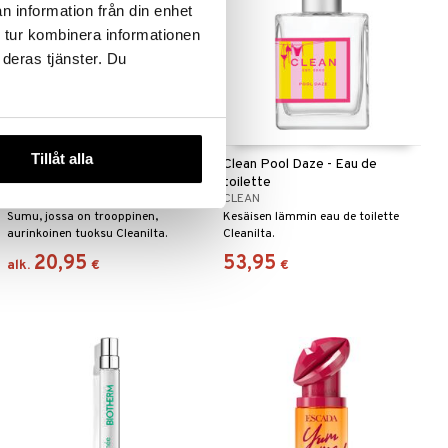
n information från din enhet
 tur kombinera informationen
 deras tjänster. Du
Saatavana useana vaihtoehtona
Tillåt alla
Clean Papaya Paradise - Hair &
Clean Pool Daze - Eau de
Body Perfume Mist
toilette
CLEAN
CLEAN
Sumu, jossa on trooppinen,
Kesäisen lämmin eau de toilette
aurinkoinen tuoksu Cleanilta.
Cleanilta.
20,95
53,95
alk.
€
€