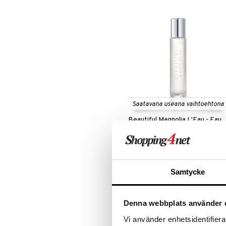
Saatavana useana vaihtoehtona
Beautiful Magnolia L'Eau - Eau
De Toilette
ESTÉE LAUDER
Kukikas myskinen tuoksu Estée
Lauderilta
27,95
alk.
€
Samtycke
Denna webbplats använder 
lahja!
Vi använder enhetsidentifierar