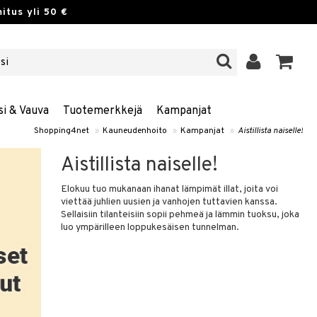
itus yli 50 €
si & Vauva
Tuotemerkkejä
Kampanjat
Shopping4net
»
Kauneudenhoito
»
Kampanjat
»
Aistillista naiselle!
Aistillista naiselle!
Elokuu tuo mukanaan ihanat lämpimät illat, joita voi
viettää juhlien uusien ja vanhojen tuttavien kanssa.
Sellaisiin tilanteisiin sopii pehmeä ja lämmin tuoksu, joka
luo ympärilleen loppukesäisen tunnelman.