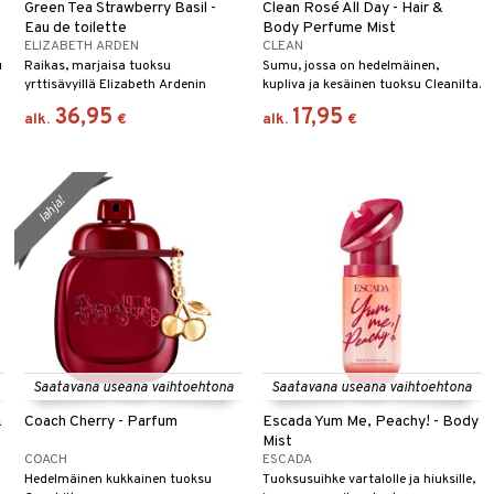
Green Tea Strawberry Basil -
Clean Rosé All Day - Hair &
Eau de toilette
Body Perfume Mist
ELIZABETH ARDEN
CLEAN
u
Raikas, marjaisa tuoksu
Sumu, jossa on hedelmäinen,
yrttisävyillä Elizabeth Ardenin
kupliva ja kesäinen tuoksu Cleanilta.
signeeraamana.
36,95
17,95
alk.
€
alk.
€
lahja!
Saatavana useana vaihtoehtona
Saatavana useana vaihtoehtona
&
Coach Cherry - Parfum
Escada Yum Me, Peachy! - Body
Mist
COACH
ESCADA
Hedelmäinen kukkainen tuoksu
Tuoksusuihke vartalolle ja hiuksille,