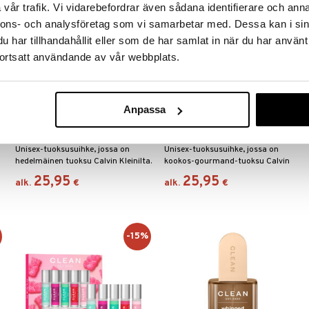
vår trafik. Vi vidarebefordrar även sådana identifierare och anna
nnons- och analysföretag som vi samarbetar med. Dessa kan i sin
har tillhandahållit eller som de har samlat in när du har använt
ortsatt användande av vår webbplats.
Saatavana useana vaihtoehtona
Saatavana useana vaihtoehtona
Anpassa
CK Sheer Peach - Hair & Body
CK Silky Coconut - Hair & Body
Mist
Mist
CALVIN KLEIN
CALVIN KLEIN
Unisex-tuoksusuihke, jossa on
Unisex-tuoksusuihke, jossa on
hedelmäinen tuoksu Calvin Kleinilta.
kookos-gourmand-tuoksu Calvin
Kleiniltä.
25,95
25,95
alk.
€
alk.
€
%
-15%