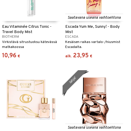
Saatavana useana vaihtoehtona
Eau Vitaminée Citrus Tonic -
Escada Yum Me, Sunny! - Body
Travel Body Mist
Mist
BIOTHERM
ESCADA
Virkistävä sitrustuoksu kätevässä
Kesäisen raikas vartalo-/hiusmist
matkakoossa
Escadalta.
10,96
23,95
€
alk.
€
lahja!
Saatavana useana vaihtoehtona