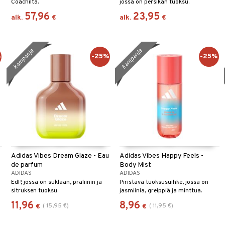
Coachilta.
jossa on persikan tuoksu.
57,96
23,95
alk.
€
alk.
€
kampanja
kampanja
%
-25%
-25%
Adidas Vibes Dream Glaze - Eau
Adidas Vibes Happy Feels -
de parfum
Body Mist
ADIDAS
ADIDAS
EdP, jossa on suklaan, praliinin ja
Piristävä tuoksusuihke, jossa on
sitruksen tuoksu.
jasmiinia, greippiä ja minttua.
11,96
8,96
(
15,95
€
)
(
11,95
€
)
€
€