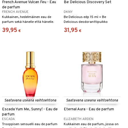
French Avenue Vulcan Feu - Eau
Be Delicious Discovery Set
de parfum
FRENCH AVENUE
DKNY
Kukkainen, hedelmäinen eau de
Be Delicious edp 15 ml + Be
parfum sekä hänelle että hänelle.
Delicious deodoranttipuikko
39,95
31,95
€
€
Saatavana useana vaihtoehtona
Saatavana useana vaihtoehtona
Escada Yum Me, Sunny! - Eau de
Eternal Aura - Eau de parfum
parfum
ESCADA
ELIZABETH ARDEN
Trooppisen sensuelli eau de parfum
Kukkainen eau de parfum, jossa on