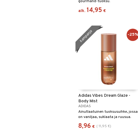
gourmand-tuoksu.
14,95
alk.
€
kampanja
-25
Adidas Vibes Dream Glaze -
Body Mist
ADIDAS
Ainutlaatuinen tuoksusuihke, jossa
on vaniljaa, suklaata ja ruusua.
8,96
(
11,95
€
)
€