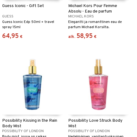
Guess Iconic - Gift Set
Michael Kors Pour Femme
Absolu - Eau de parfum
GUESS
MICHAEL KORS
Guess Iconic Edp 50ml + travel
Elegantti ja romanttinen eau de
spray 15ml
parfum Michael Korsilta.
64,95
58,95
€
alk.
€
Possibility Kissing in the Rain
Possibility Love Struck Body
Body Mist
Mist
POSSIBILITY OF LONDON
POSSIBILITY OF LONDON
Body mist, jossa on raikas,
Hedelmäinen, vaniljantuoksuinen