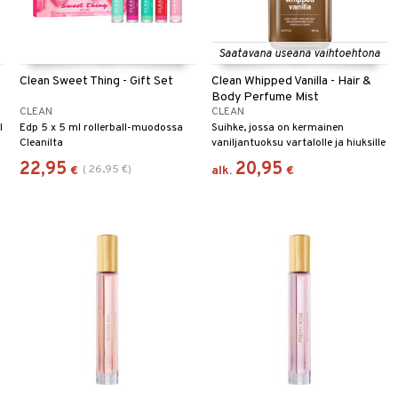
Saatavana useana vaihtoehtona
Clean Sweet Thing - Gift Set
Clean Whipped Vanilla - Hair &
Body Perfume Mist
CLEAN
CLEAN
l
Edp 5 x 5 ml rollerball-muodossa
Suihke, jossa on kermainen
Cleanilta
vaniljantuoksu vartalolle ja hiuksille
Cleanilta.
22,95
20,95
(
26,95
€
)
€
alk.
€