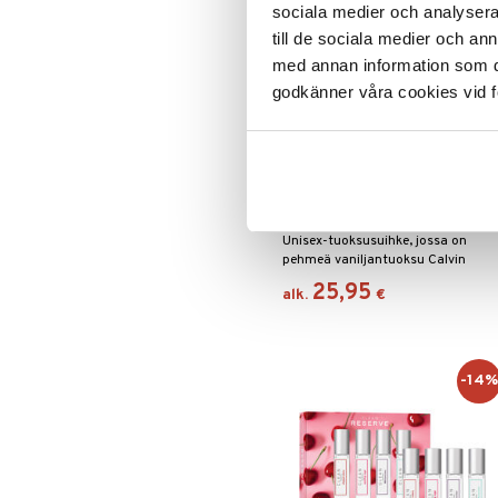
sociala medier och analysera 
till de sociala medier och a
med annan information som du 
godkänner våra cookies vid f
Saatavana useana vaihtoehtona
CK Nude Vanilla - Hair & Body
Mist
CALVIN KLEIN
Unisex-tuoksusuihke, jossa on
pehmeä vaniljantuoksu Calvin
Kleinilta.
25,95
alk.
€
-14