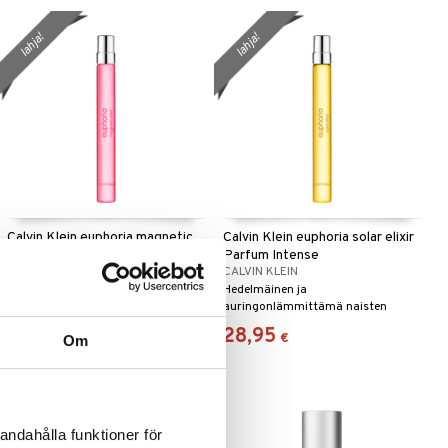
lahja!
lahja!
Calvin Klein euphoria magnetic
Calvin Klein euphoria solar elixir
elixir Parfum Inten
Parfum Intense
CALVIN KLEIN
CALVIN KLEIN
Aistillinen naisten tuoksu
Hedelmäinen ja
matkakoossa Calvin Kleinilta.
auringonlämmittämä naisten
tuoksu matkakoossa Calvin
28,95
28,95
€
€
Om
Kleinilta.
andahålla funktioner för