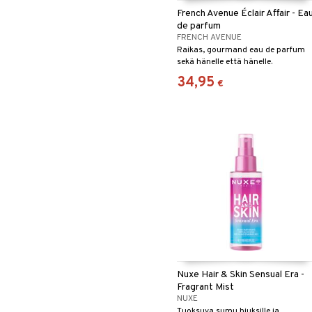
French Avenue Éclair Affair - Ea
de parfum
FRENCH AVENUE
Raikas, gourmand eau de parfum
sekä hänelle että hänelle.
34,95
€
Nuxe Hair & Skin Sensual Era -
Fragrant Mist
NUXE
Tuoksuva sumu hiuksille ja