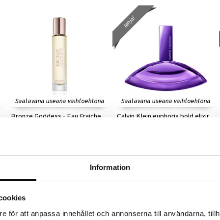
lahja!
Saatavana useana vaihtoehtona
Saatavana useana vaihtoehtona
Bronze Goddess - Eau Fraiche
Calvin Klein euphoria bold elixir
Parfum Intense
ESTÉE LAUDER
CALVIN KLEIN
Aistillinen, auringonlämmin eau
Aistillisen kukkainen eau de parfum
fraiche - Estée Lauder
Calvin Kleinilta.
26,94
78,95
alk.
€
alk.
€
Information
cookies
lahja!
lahja!
e för att anpassa innehållet och annonserna till användarna, tillh