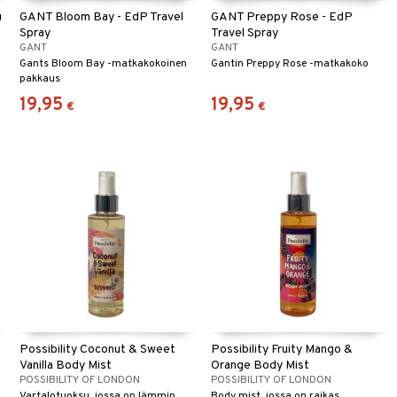
u
GANT Bloom Bay - EdP Travel
GANT Preppy Rose - EdP
Spray
Travel Spray
GANT
GANT
Gants Bloom Bay -matkakokoinen
Gantin Preppy Rose -matkakoko
pakkaus
19,95
19,95
€
€
Possibility Coconut & Sweet
Possibility Fruity Mango &
Vanilla Body Mist
Orange Body Mist
POSSIBILITY OF LONDON
POSSIBILITY OF LONDON
Vartalotuoksu, jossa on lämmin,
Body mist, jossa on raikas,