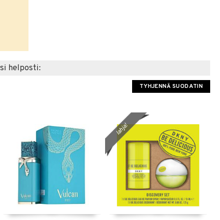
si helposti:
TYHJENNÄ SUODATIN
lahja!