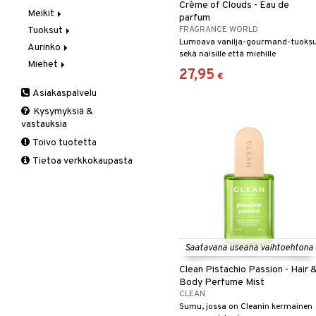
Crème of Clouds - Eau de
Meikit
Vaihe 2: Kirkastus
Käsien- ja Vartalonhoito
parfum
FRAGRANCE WORLD
Tuoksut
Vaihe 3: Kosteutus
Kosteudenhoito
Huulikiilto
Lumoava vanilja-gourmand-tuoks
Aurinko
Kuorinta ja naamiot
Huulipuna
Aromatics Elixir
sekä naisille että miehille
Miehet
Puhdistus
Huultenrajausväri
Calyx
Aurinkosuoja
27,95
€
Seerumit
Kulmakarvat
Clinique Happy
3-Vaihetta Miehille
Asiakaspalvelu
Silmien/Huulten Hoito
Luomiväri
Clinique Happy For Men
Ironhoito
Kysymyksiä &
Meikkisiveltmit
Kirkastus
vastauksia
Meikkivoide
Kosteutus & Soujaus
Toivo tuotetta
Peitevoide
Parranajo &
Tietoa verkkokaupasta
Ihonpuhdistus
Pohjustusvoide
Poskipuna
Puuteri
Ripsiväri
Silmänrajauskynät
Saatavana useana vaihtoehtona
Clean Pistachio Passion - Hair 
Body Perfume Mist
CLEAN
Sumu, jossa on Cleanin kermainen