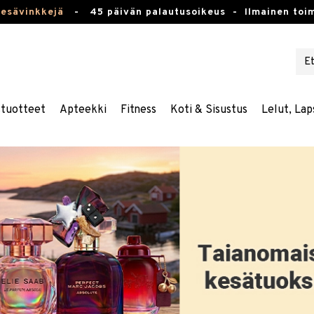
kesävinkkejä
-
45 päivän palautusoikeus -
Ilmainen toim
stuotteet
Apteekki
Fitness
Koti & Sisustus
Lelut, Lap