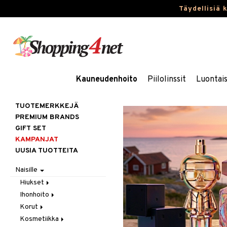
Täydellisiä 
Kauneudenhoito
Piilolinssit
Luontai
TUOTEMERKKEJÄ
PREMIUM BRANDS
GIFT SET
KAMPANJAT
UUSIA TUOTTEITA
Naisille
Hiukset
Ihonhoito
Gift Set
Korut
Harjat / Kammat
Aurinkotuotteet
Kosmetiikka
Hiuskuurit
Erikoistuotteet
Kaulakorut