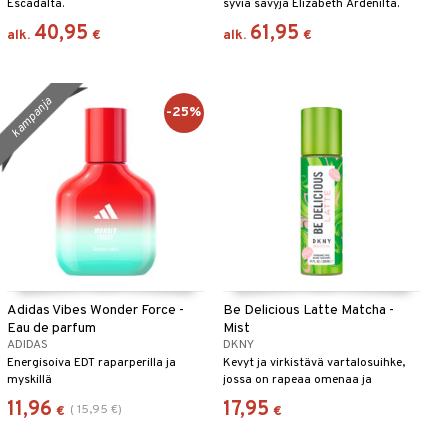
Escadalta.
syviä sävyjä Elizabeth Ardenilta.
40,95
61,95
alk.
€
alk.
€
kampanja
-25%
Adidas Vibes Wonder Force -
Be Delicious Latte Matcha -
Eau de parfum
Mist
ADIDAS
DKNY
Energisoiva EDT raparperilla ja
Kevyt ja virkistävä vartalosuihke,
myskillä
jossa on rapeaa omenaa ja
matchaa DKNY:lta.
11,96
17,95
(
15,95
€
)
€
€