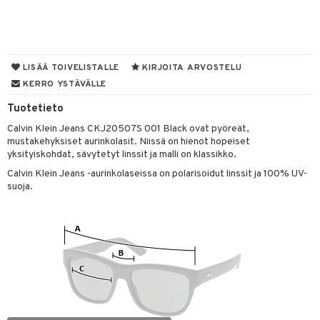
kastus
taloöljyt
kkivoide
teutus & Soujaus
talovoiteet
tevoide
ranajo & Ihonpuhdistus
LISÄÄ TOIVELISTALLE
KIRJOITA ARVOSTELU
justusvoide
KERRO YSTÄVÄLLE
kipuna
Tuotetieto
teri
Calvin Klein Jeans CKJ20507S 001 Black ovat pyöreät,
mustakehyksiset aurinkolasit. Niissä on hienot hopeiset
siväri
yksityiskohdat, sävytetyt linssit ja malli on klassikko.
mänrajauskynät
Calvin Klein Jeans -aurinkolaseissa on polarisoidut linssit ja 100% UV-
suoja.