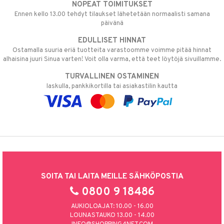
NOPEAT TOIMITUKSET
Ennen kello 13.00 tehdyt tilaukset lähetetään normaalisti samana
päivänä
EDULLISET HINNAT
Ostamalla suuria eriä tuotteita varastoomme voimme pitää hinnat
alhaisina juuri Sinua varten! Voit olla varma, että teet löytöjä sivuillamme.
TURVALLINEN OSTAMINEN
laskulla, pankkikortilla tai asiakastilin kautta
SOITA TAI LAITA MEILLE SÄHKÖPOSTIA
0800 9 18486
AUKIOLOAJAT: 10.00 - 16.00
LOUNASTAUKO 13.00 - 14.00