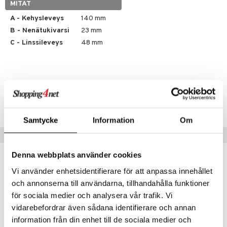
MITAT
A - Kehysleveys
140 mm
B - Nenätukivarsi
23 mm
C - Linssileveys
48 mm
Tuotenumero
CKJ28-5Y-1-XX-XX
Samtycke
Information
Om
Suositut tuotteet
Denna webbplats använder cookies
Vi använder enhetsidentifierare för att anpassa innehållet
och annonserna till användarna, tillhandahålla funktioner
för sociala medier och analysera vår trafik. Vi
vidarebefordrar även sådana identifierare och annan
information från din enhet till de sociala medier och