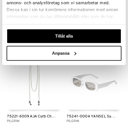
annons- och analysföretag som vi samarbetar med.
Dessa kan i sin tur kombinera informationen med annan
information som du har tillhandahållit eller som de har
75211-6009 Cat Silver Plated Sunglass Chain
75221-2009 AJA Curb Chain For Sunglasses
samlat in när du har använt deras tjänster. Du godkänner
PILGRIM
PILGRIM
våra cookies vid fortsatt användande av vår webbplats.
Tillåt alla
24,95
24,95
€
€
Anpassa
-44%
-36%
75221-6009 AJA Curb Chain For Sunglasses
75241-0004 YANSEL Sunglasses
PILGRIM
PILGRIM