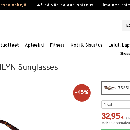
kesävinkkejä
-
45 päivän palautusoikeus -
Ilmainen toim
stuotteet
Apteekki
Fitness
Koti & Sisustus
Lelut, Lap
Shopp
LYN Sunglasses
75251
-45%
32,95
€
(
Maksa osamaksul