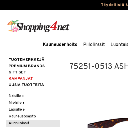
Täydellisiä 
Kauneudenhoito
Piilolinssit
Luontai
TUOTEMERKKEJÄ
75251-0513 ASH
PREMIUM BRANDS
GIFT SET
KAMPANJAT
UUSIA TUOTTEITA
Naisille
Miehille
Hiukset
Lapsille
Ihonhoito
Hiukset
Gift Set
Kauneusosasto
Korut
Ihonhoito
Kosmetiikkalaukkuja
Harjat / Kammat
Aurinkotuotteet
Hiustenlähtö
Aurinkolasit
Kosmetiikka
Parfyymit
Kylpytuotteita
Hiuskuurit
Erikoistuotteet
Kaulakorut
Hiusväri
Aurinkotuotteet