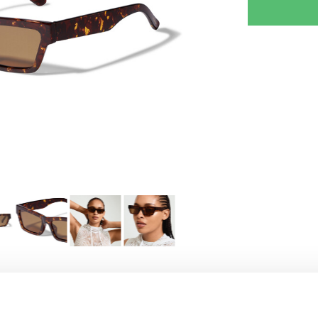
RJOITA ARVOSTELU
KERRO YSTÄVÄLLE