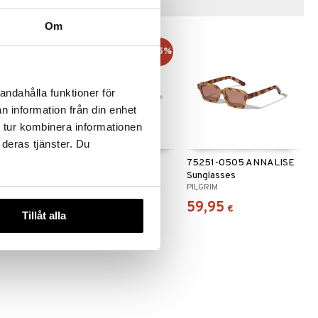
Vinkkejä sinulle
Om
-45%
-45%
andahålla funktioner för
n information från din enhet
 tur kombinera informationen
 deras tjänster. Du
ALEXIS
75251-0121 ANIYAH
75251-0505 ANNALISE
Sunglasses
Sunglasses
PILGRIM
PILGRIM
32,95
59,95
9,95
€
)
(
59,95
€
)
€
€
Tillåt alla