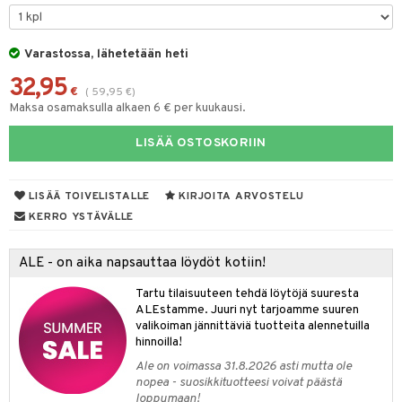
kastus
taloöljyt
kkivoide
teutus & Soujaus
talovoiteet
Varastossa, lähetetään heti
tevoide
ranajo & Ihonpuhdistus
32,95
justusvoide
€
(
59,95
€
)
Maksa osamaksulla alkaen 6 € per kuukausi.
kipuna
LISÄÄ OSTOSKORIIN
teri
siväri
LISÄÄ TOIVELISTALLE
KIRJOITA ARVOSTELU
mänrajauskynät
KERRO YSTÄVÄLLE
ALE - on aika napsauttaa löydöt kotiin!
Tartu tilaisuuteen tehdä löytöjä suuresta
ALEstamme. Juuri nyt tarjoamme suuren
valikoiman jännittäviä tuotteita alennetuilla
hinnoilla!
Ale on voimassa 31.8.2026 asti mutta ole
nopea - suosikkituotteesi voivat päästä
loppumaan!