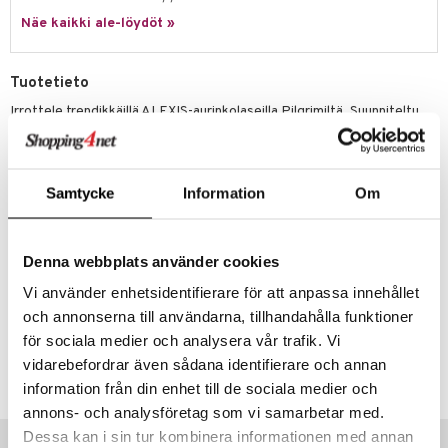
Näe kaikki ale-löydöt »
Tuotetieto
Irrottele trendikkäillä ALEXIS-aurinkolaseilla Pilgrimiltä. Suunniteltu
sinulle, joka arvostat jotain poikkeuksellista. Näissä aurinkolaseissa on
paksut, läpikuultavat kehykset savuisen harmaassa sävyssä ja
futuristinen muotokieli, mikä tekee niistä kauden muotiasusteen, joka
antaa asullesi trendikkään ja ylellisen ilmeen.
Samtycke
Information
Om
Aurinkolasit on valmistettu 75% kierrätetystä muovista ja ne
myydään kangaspussissa, jota voi käyttää sekä suojana että
puhdistusliinana.
Denna webbplats använder cookies
Kaikissa Pilgrimin aurinkolaseissa on UVA- ja UVB-suoja, ne ovat CE-
hyväksyttyjä ja niissä on UV400-suojatut linssit.
Vi använder enhetsidentifierare för att anpassa innehållet
och annonserna till användarna, tillhandahålla funktioner
för sociala medier och analysera vår trafik. Vi
Tuotenumero
vidarebefordrar även sådana identifierare och annan
CG188-P8-1-XX-XX
information från din enhet till de sociala medier och
annons- och analysföretag som vi samarbetar med.
Vinkkejä sinulle
Dessa kan i sin tur kombinera informationen med annan