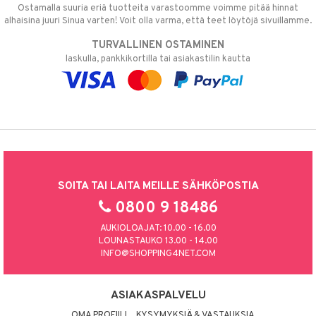
Ostamalla suuria eriä tuotteita varastoomme voimme pitää hinnat
alhaisina juuri Sinua varten! Voit olla varma, että teet löytöjä sivuillamme.
TURVALLINEN OSTAMINEN
laskulla, pankkikortilla tai asiakastilin kautta
SOITA TAI LAITA MEILLE SÄHKÖPOSTIA
0800 9 18486
AUKIOLOAJAT: 10.00 - 16.00
LOUNASTAUKO 13.00 - 14.00
INFO@SHOPPING4NET.COM
ASIAKASPALVELU
OMA PROFIILI
KYSYMYKSIÄ & VASTAUKSIA