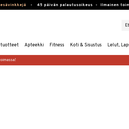
kesävinkkejä
-
45 päivän palautusoikeus -
Ilmainen toim
stuotteet
Apteekki
Fitness
Koti & Sisustus
Lelut, Lap
voimassa!