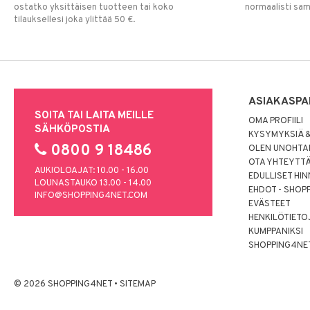
ostatko yksittäisen tuotteen tai koko
normaalisti sa
tilauksellesi joka ylittää 50 €.
ASIAKASPA
SOITA TAI LAITA MEILLE
OMA PROFIILI
SÄHKÖPOSTIA
KYSYMYKSIÄ &
0800 9 18486
OLEN UNOHTAN
OTA YHTEYTT
AUKIOLOAJAT: 10.00 - 16.00
EDULLISET HI
LOUNASTAUKO 13.00 - 14.00
EHDOT - SHOP
INFO@SHOPPING4NET.COM
EVÄSTEET
HENKILÖTIETO
KUMPPANIKSI
SHOPPING4NE
© 2026 SHOPPING4NET
•
SITEMAP