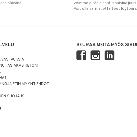
mana päivänä
voimme pitää hinnat alhaisina juuri
Voit olla varma, että teet löytöjä 
LVELU
SEURAA MEITÄ MYÖS SIVU
 VASTAUKSIA
UT ASIAKASTIETONI
Ä
NNAT
PING4NETIN MYYNTIEHDOT
JEN SUOJAUS
T