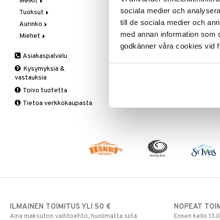
Meikit
Vaihe 2: Kirkastus
Käsien- ja Vartalonhoito
sociala medier och analysera 
Tuoksut
Vaihe 3: Kosteutus
Kosteudenhoito
Huulikiilto
till de sociala medier och a
Aurinko
Kuorinta ja naamiot
Huulipuna
Aromatics Elixir
med annan information som du 
Miehet
Puhdistus
Huultenrajausväri
Calyx
Aurinkosuoja
godkänner våra cookies vid f
Seerumit
Kulmakarvat
Clinique Happy
3-Vaihetta Miehille
Asiakaspalvelu
Silmien/Huulten Hoito
Luomiväri
Clinique Happy For Men
Ironhoito
Kysymyksiä &
Meikkisiveltmit
Kirkastus
vastauksia
Meikkivoide
Kosteutus & Soujaus
Toivo tuotetta
Peitevoide
Parranajo &
Tietoa verkkokaupasta
Ihonpuhdistus
Pohjustusvoide
Poskipuna
Puuteri
Ripsiväri
Silmänrajauskynät
ILMAINEN TOIMITUS YLI 50 €
NOPEAT TOI
Aina maksuton vaihtoehto, huolimatta siitä
Ennen kello 13.