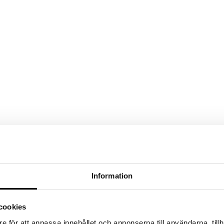
Information
cookies
e för att anpassa innehållet och annonserna till användarna, tillh