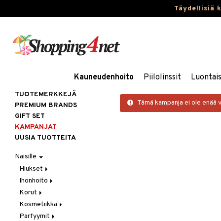
Täydellisiä 
Kauneudenhoito
Piilolinssit
Luontai
TUOTEMERKKEJÄ
Tämä kampanja ei ole enää 
PREMIUM BRANDS
GIFT SET
KAMPANJAT
UUSIA TUOTTEITA
Naisille
Hiukset
Ihonhoito
Gift Set
Korut
Harjat / Kammat
Aurinkotuotteet
Kosmetiikka
Hiuskuurit
Erikoistuotteet
Kaulakorut
Parfyymit
Hiustenlähtö
Itseruskettavat
Korvakorut
Gift Set