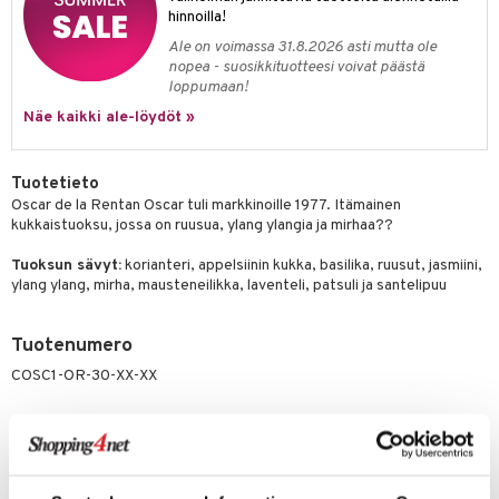
kkivoide
hinnoilla!
teutus & Soujaus
Ale on voimassa 31.8.2026 asti mutta ole
tevoide
ranajo & Ihonpuhdistus
nopea - suosikkituotteesi voivat päästä
loppumaan!
justusvoide
Näe kaikki ale-löydöt »
kipuna
teri
Tuotetieto
Oscar de la Rentan Oscar tuli markkinoille 1977. Itämainen
siväri
kukkaistuoksu, jossa on ruusua, ylang ylangia ja mirhaa??
mänrajauskynät
Tuoksun sävyt:
korianteri, appelsiinin kukka, basilika, ruusut, jasmiini,
ylang ylang, mirha, mausteneilikka, laventeli, patsuli ja santelipuu
Tuotenumero
COSC1-OR-30-XX-XX
Asiakkaan mielipide tuotteesta
Tuoksusta tunnetaan
Paras ja ihanin tuoksu!