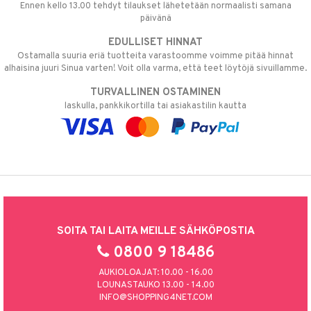
Ennen kello 13.00 tehdyt tilaukset lähetetään normaalisti samana
päivänä
EDULLISET HINNAT
Ostamalla suuria eriä tuotteita varastoomme voimme pitää hinnat
alhaisina juuri Sinua varten! Voit olla varma, että teet löytöjä sivuillamme.
TURVALLINEN OSTAMINEN
laskulla, pankkikortilla tai asiakastilin kautta
SOITA TAI LAITA MEILLE SÄHKÖPOSTIA
0800 9 18486
AUKIOLOAJAT: 10.00 - 16.00
LOUNASTAUKO 13.00 - 14.00
INFO@SHOPPING4NET.COM