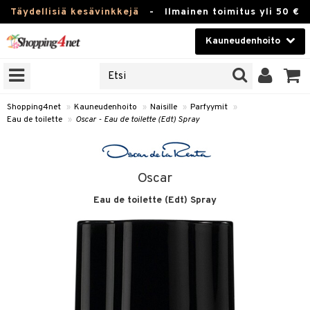
Täydellisiä kesävinkkejä
-
Ilmainen toimitus yli 50 €
Kauneudenhoito
ERKKEJÄ
Kauneudenhoito
M BRANDS
T
Piilolinssit
Shopping4net
»
Kauneudenhoito
»
Naisille
»
Parfyymit
»
Eau de toilette
»
Oscar - Eau de toilette (Edt) Spray
JAT
Luontaistuotteet
UOTTEITA
Apteekki
Oscar
Fitness
Eau de toilette (Edt) Spray
t
Koti & Sisustus
t Set
ito
Lelut, Lapsi & Vauva
jat / Kammat
inkotuotteet
Tuotemerkkejä
skuurit
koistuotteet
lakorut
iikka
Kampanjat
stenlähtö
eruskettavat tuotteet
vakorut
t Set
mit