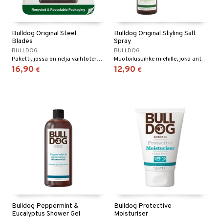
Bulldog Original Steel
Bulldog Original Styling Salt
Blades
Spray
BULLDOG
BULLDOG
Paketti, jossa on neljä vaihtoterää Bulldog Original Bamboo Razor tai Original Glass Razor -partahöylääsi.
Muotoilusuihke miehille, joka antaa kevyen pidon ja luonnollisen rakenteellisen viimeistelyn.
16,90
12,90
€
€
Bulldog Peppermint &
Bulldog Protective
Eucalyptus Shower Gel
Moisturiser