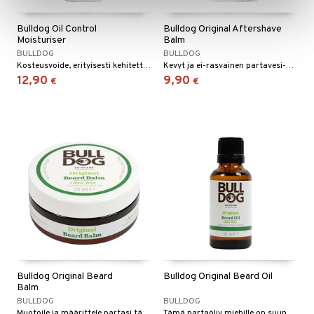
Bulldog Oil Control
Bulldog Original Aftershave
Moisturiser
Balm
BULLDOG
BULLDOG
Kosteusvoide, erityisesti kehitetty miehille, joilla on rasvainen ja kiiltävä iho
Kevyt ja ei-rasvainen partavesi-balsami, se ei jätä tahmeaa tunnetta käytön jälkeen
12,90
9,90
€
€
Bulldog Original Beard
Bulldog Original Beard Oil
Balm
BULLDOG
BULLDOG
Muotoile ja määrittele partasi tällä ei-tahmealla tai rasvaisella partabalsamilla vähentääksesi pörröisyyttä.
Tämä partaöljy miehille on suunniteltu kesyttämään partasi ja jättämään sen pehmeäksi ja hoidetuksi.