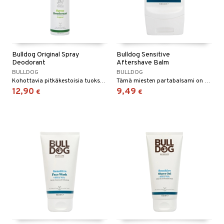
Bulldog Original Spray
Bulldog Sensitive
Deodorant
Aftershave Balm
BULLDOG
BULLDOG
Kohottavia pitkäkestoisia tuoksuja ja hajunhallintatekniikkaa tarjotaan suojaksi 24 tuntia vuorokaudessa.
Tämä miesten partabalsami on kehitetty kosteuttamaan ja rauhoittamaan ihoa parranajon jälkeen.
12,90
9,49
€
€