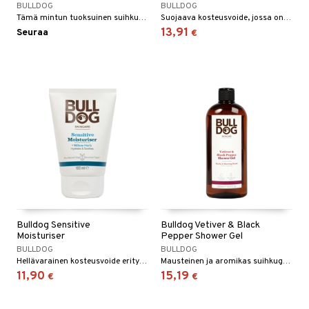
BULLDOG
BULLDOG
Tämä mintun tuoksuinen suihkugeeli miehille on suunniteltu tuottamaan runsaan vaahdon ja hellävaraisen puhdistuksen.
Suojaava kosteusvoide, jossa on laaja SPF 15 -suoja. Luonnollisia ja vegaanisia ainesosia.
13,91
Seuraa
€
Bulldog Sensitive
Bulldog Vetiver & Black
Moisturiser
Pepper Shower Gel
BULLDOG
BULLDOG
Hellävarainen kosteusvoide erityisesti herkälle iholle kehitetty.
Mausteinen ja aromikas suihkugeeli, jossa on tuoksuja tuoreesta appelsiinista, mustapippurista, neilikasta, vetiveristä ja patchoulista
11,90
15,19
€
€