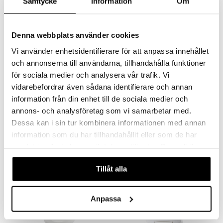
Samtycke
Information
Om
Denna webbplats använder cookies
Vi använder enhetsidentifierare för att anpassa innehållet
och annonserna till användarna, tillhandahålla funktioner
Bulldog Fresh Mint &
Bulldog Lemon &
för sociala medier och analysera vår trafik. Vi
Cedarwood Spray
Bergamot Shower Gel
Deodorant
BULLDOG
BULLDOG
vidarebefordrar även sådana identifierare och annan
Miesten suihkedeodorantti, joka on kehitetty tarjoamaan 24 tunnin suojan pahaa hajua vastaan.
Virkistävät appelsiinin, sitruunan, limen ja bergamotin sävyt täydentävät basilikan, rosmariinin ja setripuun.
information från din enhet till de sociala medier och
12,89
14,90
€
€
annons- och analysföretag som vi samarbetar med.
Dessa kan i sin tur kombinera informationen med annan
information som du har tillhandahållit eller som de har
samlat in när du har använt deras tjänster. Du godkänner
våra cookies vid fortsatt användande av vår webbplats.
Tillåt alla
Anpassa