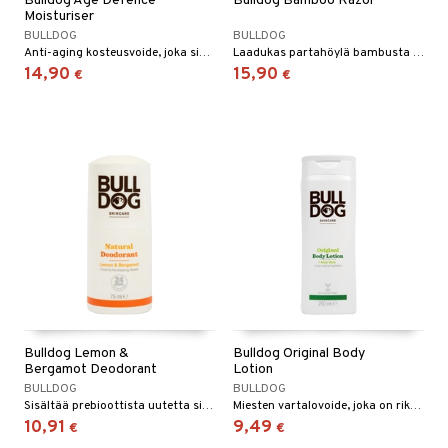
Bulldog Age Defence
Bulldog Bamboo Razor
Moisturiser
talovoiteet
mmastahnat
 Suolisto
asapaino
& K
BULLDOG
BULLDOG
spalvelu
Anti-aging kosteusvoide, joka sisältää jauhetun ohran uutetta ja tanniineja tammenterhoista (Oak Apple).
Laadukas partahöylä bambusta asiantuntijoilta ihonhoidon alalla
masväliharjat
memittarit
uoto
kamat
iinit
14,90
15,90
€
€
ksiä & vastauksia
paiden hoito
va nenä
nit & Mineraalit
us
iinit
tuotetta
än vuoto & tukkoisuus
hyvinvointi
m
 verkkokaupasta
kat
kyys ruoalle
visukat
toori-intoleranssi
ium
vittäin
isukat
tamiinit
Bulldog Lemon &
Bulldog Original Body
Bergamot Deodorant
Lotion
BULLDOG
BULLDOG
Sisältää prebioottista uutetta sikurijuuresta ja 100% luonnollisen tuoksun, jossa on raikkaita sitruunan, appelsiinin ja bergamotin sävyjä.
Miesten vartalovoide, joka on rikastettu aloe veralla, kamelinaöljyllä ja vihreällä teellä.
10,91
9,49
€
€