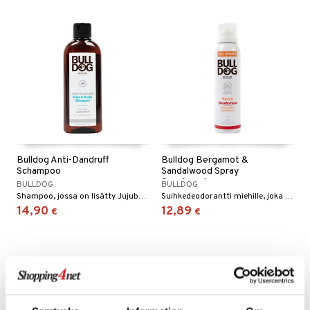
Bulldog Anti-Dandruff
Bulldog Bergamot &
Schampoo
Sandalwood Spray
Deodorant
BULLDOG
BULLDOG
Shampoo, jossa on lisätty Jujube Bark, on erityisesti kehitetty puhdistamaan hiukset ja tarjoamaan helpotusta hilseestä.
Suihkedeodorantti miehille, joka on suunniteltu tarjoamaan 24 tunnin suojan pahanhajuisuutta vastaan.
14,90
12,89
€
€