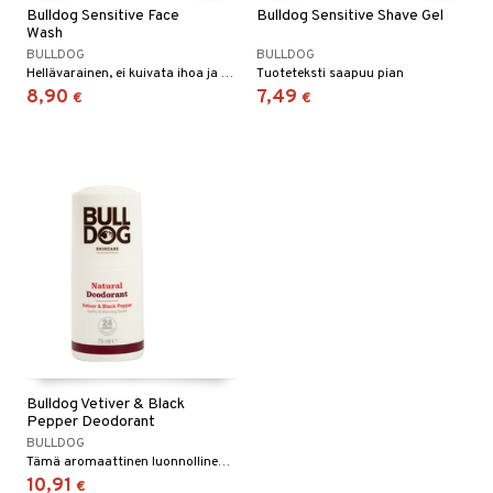
Bulldog Sensitive Face
Bulldog Sensitive Shave Gel
Wash
BULLDOG
BULLDOG
Hellävarainen, ei kuivata ihoa ja antaa ihollesi raikkaan tunteen.
Tuoteteksti saapuu pian
8,90
7,49
€
€
Bulldog Vetiver & Black
Pepper Deodorant
BULLDOG
Tämä aromaattinen luonnollinen miesten deodorantti on erityisesti suunniteltu tarjoamaan 24 tunnin hajunsuojaa.
10,91
€