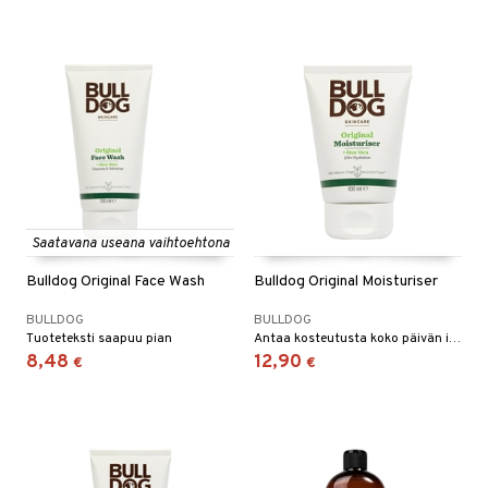
Saatavana useana vaihtoehtona
Bulldog Original Face Wash
Bulldog Original Moisturiser
BULLDOG
BULLDOG
Tuoteteksti saapuu pian
Antaa kosteutusta koko päivän ilman, että iho jää rasvaiseksi tai tahmeaksi
8,48
12,90
€
€