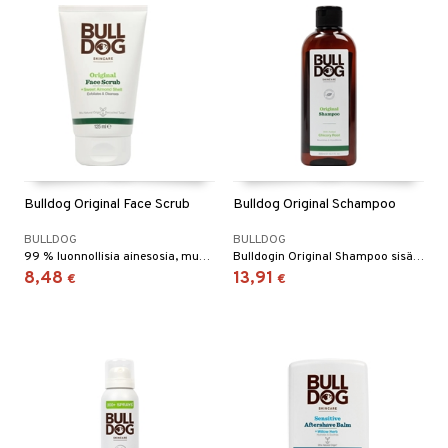
Bulldog Original Face Scrub
Bulldog Original Schampoo
BULLDOG
BULLDOG
99 % luonnollisia ainesosia, mukaan lukien makea mantelikuori ja aloe vera.
Bulldogin Original Shampoo sisältää sikurijuuren, luonnollisen ainesosan joka suojaa hiuksia ja hiuspohjaa.
8,48
13,91
€
€