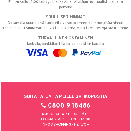
Ennen kello 13.00 tehdyt tilaukset lähetetään normaalisti samana
päivänä
EDULLISET HINNAT
Ostamalla suuria eriä tuotteita varastoomme voimme pitää hinnat
alhaisina juuri Sinua varten! Voit olla varma, että teet löytöjä sivuillamme.
TURVALLINEN OSTAMINEN
laskulla, pankkikortilla tai asiakastilin kautta
SOITA TAI LAITA MEILLE SÄHKÖPOSTIA
0800 9 18486
AUKIOLOAJAT: 10.00 - 16.00
LOUNASTAUKO 13.00 - 14.00
INFO@SHOPPING4NET.COM