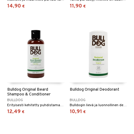
14,90
11,90
€
€
Bulldog Original Beard
Bulldog Original Deodorant
Shampoo & Conditioner
BULLDOG
BULLDOG
Erityisesti kehitetty puhdistamaan, pehmentämään ja selvittämään partaa sekä pitämään ihon puhtaana.
Bulldogin lievä ja luonnollinen deodorantti, jossa on Bulldogsin tunnusomainen tuoksu sitruunan ja patchoulin sävyillä.
12,49
10,91
€
€