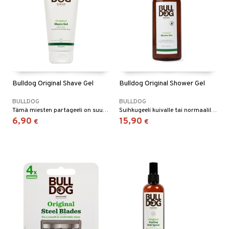
Bulldog Original Shave Gel
Bulldog Original Shower Gel
BULLDOG
BULLDOG
Tämä miesten partageeli on suunniteltu tarjoamaan sulavan ja mukavan ajelun.
Suihkugeeli kuivalle tai normaalille iholle, jossa on aromaattinen sekoitus sitrusta, raikasta minttua, eukalyptusta, setripuuta ja patchoulia.
6,90
15,90
€
€