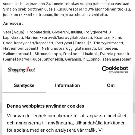
uoja
, Haavat & Puremat
 Suolisto
ojat
aivat
 Rakkulat
suunniteltu tarjoamaan 24 tunnin tehokas suojaa pahaa hajua vastaan.
Siinä on prebioottinen uute sikurijuuresta ja 100% luonnollinen tuoksu,
udet
& Korvat
uminen
 vaivat
den hoito
pää
jossa on raikkaita sitruunan, limen ja patchoulin vivahteita.
mmasharjat
Suolisto
Hampaat
 & Suihkeet
tuminen
Ainesosat
maslangat & Tikut
inen & Kuume
 Pullot
vat
Vesi (Aqua), Propanedioli, Glyseriini, Inuliini, Polyglyceryl-3-
kaprylaatti, Natriumkaproyyli/lauroyylilaktylaatti, Ksantaanikumi,
mmasproteesi
t & Mineraalit
ys
kipu & Käheys
Coco-kaprylaatti/kapraatti, Parfyymi (Tuoksu)*, Trietyylisitraatti,
Natriumbentsoaatti, Natriumstearoyyliglutamaatti, Limoneeni,
mmastahnat
 Suolisto
asapaino
& K
Kaliumsorbaatti, Sitruunahappo, Fruktoosi, Linalooli, Evernia prunastri
spalvelu
(Samettikarva) -uute, Sitronelloli, Geranioli. * Luonnollisten ainesosien
masväliharjat
memittarit
uoto
kamat
iinit
sekoitus.
ksiä & vastauksia
paiden hoito
va nenä
nit & Mineraalit
us
iinit
tuotetta
Tuotenumero
än vuoto & tukkoisuus
hyvinvointi
m
Samtycke
Information
Om
ABBRC-E8-75
 verkkokaupasta
kat
kyys ruoalle
Denna webbplats använder cookies
visukat
toori-intoleranssi
ium
Vinkkejä sinulle
Vi använder enhetsidentifierare för att anpassa innehållet
vittäin
isukat
tamiinit
och annonserna till användarna, tillhandahålla funktioner
för sociala medier och analysera vår trafik. Vi