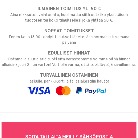
ILMAINEN TOIMITUS YLI 50 €
Aina maksuton vaihtoehto, huolimatta siitä ostatko yksittäisen
tuotteen tai koko tilauksellesi joka ylittää 50 €.
NOPEAT TOIMITUKSET
Ennen kello 13.00 tehdyt tilaukset lähetetään normaalisti samana
päivänä
EDULLISET HINNAT
Ostamalla suuria eriä tuotteita varastoomme voimme pitää hinnat
alhaisina juuri Sinua varten! Voit olla varma, että teet löytöjä sivuillamme.
TURVALLINEN OSTAMINEN
laskulla, pankkikortilla tai asiakastilin kautta
SOITA TAI LAITA MEILLE SÄHKÖPOSTIA