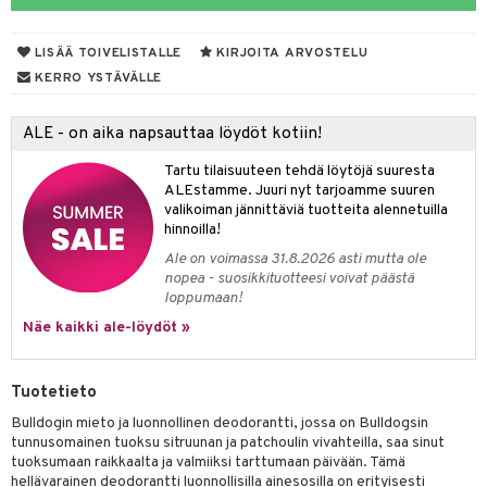
talovoiteet
LISÄÄ TOIVELISTALLE
KIRJOITA ARVOSTELU
KERRO YSTÄVÄLLE
Jalat
välineet
ALE - on aika napsauttaa löydöt kotiin!
nenssi
n hoito
Tartu tilaisuuteen tehdä löytöjä suuresta
ienia & Tarvikkeet
kasieni
t
hoito
 hoito
ievittäjät
ALEstamme. Juuri nyt tarjoamme suuren
valikoiman jännittäviä tuotteita alennetuilla
s
kavoide
idesi
letit
vaivat
s & Lämpö
stit
hinnoilla!
kuhousunsuojat
ettumat iholla
ivoide
yneisyys & Kutina
Ale on voimassa 31.8.2026 asti mutta ole
tuotteet
n poisto
vut
 & Ovulointi
osuoja
nopea - suosikkituotteesi voivat päästä
rempi vuoto
net
net
tsatietulehdus
 & Tamppoonit
inemittarit
t
a & Vahvuus
loppumaan!
Näe kaikki ale-löydöt »
rpaketti
kolaastarit
lät
ppoonit
olielämä
hasvaivat
voiteet
lät
veyssiteet
ukkuus
& Imetys
 Vilustuminen & Kipu
Nivelet
ia & Haavat
ohjaiset
Tuotetieto
rontaöljyt
idesi
 Korvat
it
3 & 6
ahoinvointi
jaiset
to
Bulldogin mieto ja luonnollinen deodorantti, jossa on Bulldogsin
tunnusomainen tuoksu sitruunan ja patchoulin vivahteilla, saa sinut
kuvoiteet
ampaat
Vaihdevuodet
astarit
umput
ulpat
tuoksumaan raikkaalta ja valmiiksi tarttumaan päivään. Tämä
hellävarainen deodorantti luonnollisilla ainesosilla on erityisesti
silelut