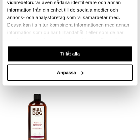
vidarebefordrar även sådana identifierare och annan
information från din enhet till de sociala medier och
annons- och analysföretag som vi samarbetar med.
Dessa kan i sin tur kombinera informationen med annan
information som du har tillhandahållit eller som de har
samlat in när du har använt deras tjänster. Du godkänner
våra cookies vid fortsatt användande av vår webbplats.
Bulldog Peppermint & Eucalyptus Deodorant
Bulldog Sensitive Aftershave Balm
Tillåt alla
BULLDOG
BULLDOG
10,91
9,49
€
€
Anpassa