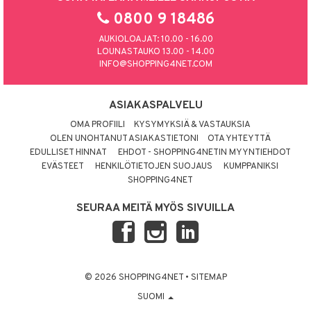
0800 9 18486
AUKIOLOAJAT: 10.00 - 16.00
LOUNASTAUKO 13.00 - 14.00
INFO@SHOPPING4NET.COM
ASIAKASPALVELU
OMA PROFIILI
KYSYMYKSIÄ & VASTAUKSIA
OLEN UNOHTANUT ASIAKASTIETONI
OTA YHTEYTTÄ
EDULLISET HINNAT
EHDOT - SHOPPING4NETIN MYYNTIEHDOT
EVÄSTEET
HENKILÖTIETOJEN SUOJAUS
KUMPPANIKSI
SHOPPING4NET
SEURAA MEITÄ MYÖS SIVUILLA
© 2026 SHOPPING4NET
•
SITEMAP
SUOMI