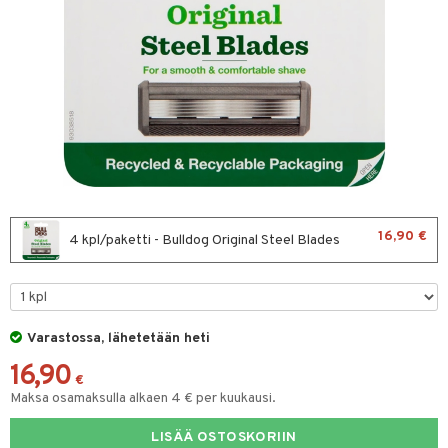
sten oheneminen
uoto
to miehille
vojen poisto
ranajo / Sheivaus
mppoo & Hoitoaine
distus
toaine
t
vat
amppoo
ne
t
seema
ne
iikka
va iho
vovoiteet
ta
16,90 €
4 kpl/paketti - Bulldog Original Steel Blades
gelmaiho
kkä iho
gelmaiho
tus
va iho
iteet
maali iho
Varastossa, lähetetään heti
o
16,90
vainen iho
dorantit
€
Maksa osamaksulla alkaen 4 € per kuukausi.
iimihygienia
Jalat
välineet
LISÄÄ OSTOSKORIIN
rinta
nenssi
n hoito