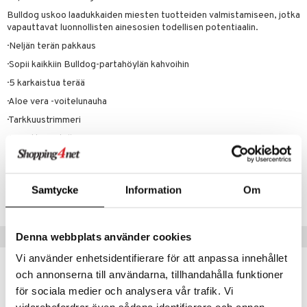
mmasproteesi
t & Mineraalit
ys
kipu & Käheys
Bulldog uskoo laadukkaiden miesten tuotteiden valmistamiseen, jotka
mmastahnat
 Suolisto
asapaino
& K
vapauttavat luonnollisten ainesosien todellisen potentiaalin.
spalvelu
· Neljän terän pakkaus
masväliharjat
memittarit
uoto
kamat
iinit
ksiä & vastauksia
· Sopii kaikkiin Bulldog-partahöylän kahvoihin
paiden hoito
va nenä
nit & Mineraalit
us
iinit
· 5 karkaistua terää
tuotetta
än vuoto & tukkoisuus
hyvinvointi
m
· Aloe vera -voitelunauha
 verkkokaupasta
· Tarkkuustrimmeri
kat
kyys ruoalle
· Harjattu metallipää
visukat
toori-intoleranssi
ium
vittäin
isukat
tamiinit
Tuotenumero
Samtycke
Information
Om
ABBRB-E8-4
Vinkkejä sinulle
Denna webbplats använder cookies
Vi använder enhetsidentifierare för att anpassa innehållet
och annonserna till användarna, tillhandahålla funktioner
för sociala medier och analysera vår trafik. Vi