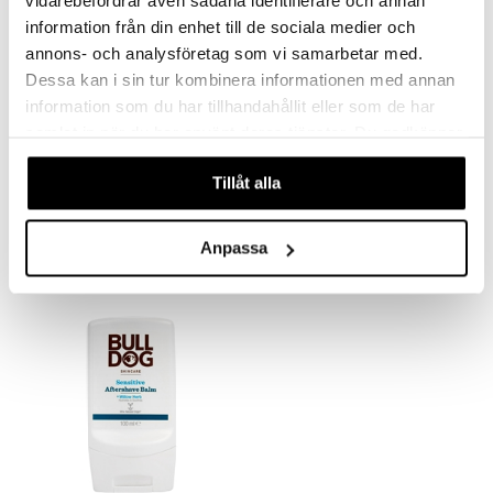
vidarebefordrar även sådana identifierare och annan
information från din enhet till de sociala medier och
annons- och analysföretag som vi samarbetar med.
Dessa kan i sin tur kombinera informationen med annan
information som du har tillhandahållit eller som de har
samlat in när du har använt deras tjänster. Du godkänner
våra cookies vid fortsatt användande av vår webbplats.
Bulldog Bamboo Razor
Bulldog Original Beard Oil
Tillåt alla
BULLDOG
BULLDOG
15,90
11,90
€
€
Anpassa