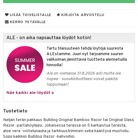
va
ienia & Tarvikkeet
kasieni
t
hoito
 hoito
ievittäjät
LISÄÄ TOIVELISTALLE
KIRJOITA ARVOSTELU
hku
s
kavoide
idesi
letit
vaivat
s & Lämpö
stit
KERRO YSTÄVÄLLE
talovoiteet
kuhousunsuojat
ettumat iholla
ivoide
yneisyys & Kutina
tuotteet
n poisto
vut
 & Ovulointi
osuoja
ALE - on aika napsauttaa löydöt kotiin!
rempi vuoto
net
net
tsatietulehdus
 & Tamppoonit
inemittarit
t
a & Vahvuus
Tartu tilaisuuteen tehdä löytöjä suuresta
rpaketti
kolaastarit
lät
ppoonit
olielämä
hasvaivat
voiteet
ALEstamme. Juuri nyt tarjoamme suuren
valikoiman jännittäviä tuotteita alennetuilla
lät
veyssiteet
ukkuus
& Imetys
 Vilustuminen & Kipu
Nivelet
ia & Haavat
ohjaiset
hinnoilla!
Ale on voimassa 31.8.2026 asti mutta ole
rontaöljyt
idesi
 Korvat
it
3 & 6
ahoinvointi
jaiset
to
nopea - suosikkituotteesi voivat päästä
loppumaan!
kuvoiteet
ampaat
Vaihdevuodet
astarit
umput
ulpat
Näe kaikki ale-löydöt »
silelut
uoja
, Haavat & Puremat
 Suolisto
ojat
aivat
 Rakkulat
udet
& Korvat
uminen
 vaivat
den hoito
pää
Tuotetieto
mmasharjat
Suolisto
Hampaat
 & Suihkeet
tuminen
Neljän terän pakkaus Bulldog Original Bamboo Razor tai Original Glass
Razor -partahöylääsi. Jokaisessa terässä on 5 karkaistua terästä,
maslangat & Tikut
inen & Kuume
 Pullot
vat
aloe vera -voitelunauha ja tarkkuustrimmeri sekä kääntyvä muotoilu.
Sopii kaikkiin Bulldog Razor -kahvoihin.