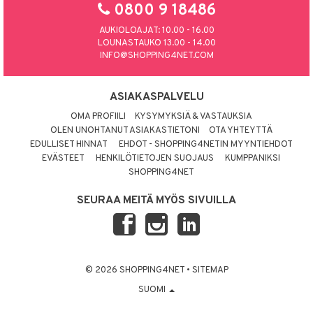
0800 9 18486
AUKIOLOAJAT: 10.00 - 16.00
LOUNASTAUKO 13.00 - 14.00
INFO@SHOPPING4NET.COM
ASIAKASPALVELU
OMA PROFIILI
KYSYMYKSIÄ & VASTAUKSIA
OLEN UNOHTANUT ASIAKASTIETONI
OTA YHTEYTTÄ
EDULLISET HINNAT
EHDOT - SHOPPING4NETIN MYYNTIEHDOT
EVÄSTEET
HENKILÖTIETOJEN SUOJAUS
KUMPPANIKSI
SHOPPING4NET
SEURAA MEITÄ MYÖS SIVUILLA
© 2026 SHOPPING4NET
•
SITEMAP
SUOMI