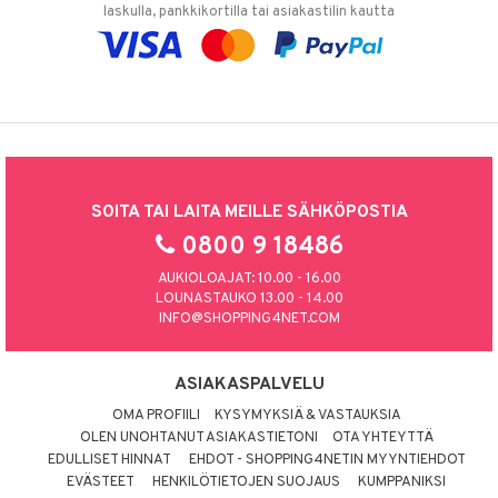
laskulla, pankkikortilla tai asiakastilin kautta
SOITA TAI LAITA MEILLE SÄHKÖPOSTIA
0800 9 18486
AUKIOLOAJAT: 10.00 - 16.00
LOUNASTAUKO 13.00 - 14.00
INFO@SHOPPING4NET.COM
ASIAKASPALVELU
OMA PROFIILI
KYSYMYKSIÄ & VASTAUKSIA
OLEN UNOHTANUT ASIAKASTIETONI
OTA YHTEYTTÄ
EDULLISET HINNAT
EHDOT - SHOPPING4NETIN MYYNTIEHDOT
EVÄSTEET
HENKILÖTIETOJEN SUOJAUS
KUMPPANIKSI