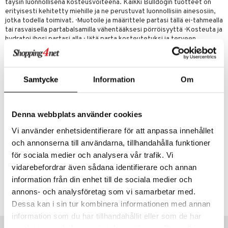
mmasproteesi
täysin luonnollisena kosteusvoiteena. Kaikki Bulldogin tuotteet on
t & Mineraalit
ys
kipu & Käheys
erityisesti kehitetty miehille ja ne perustuvat luonnollisiin ainesosiin,
mmastahnat
 Suolisto
asapaino
& K
jotka todella toimivat. · Muotoile ja määrittele partasi tällä ei-tahmealla
spalvelu
tai rasvaisella partabalsamilla vähentääksesi pörröisyyttä · Kosteuta ja
masväliharjat
memittarit
uoto
kamat
iinit
hydratoi ihosi partasi alla · Jätä parta kosteutetuksi ja terveen
ksiä & vastauksia
näköiseksi · Kevyt pito, joka tekee partasta pehmeän ja hoidetun
paiden hoito
va nenä
nit & Mineraalit
us
iinit
näköisen · Bulldogin alkuperäinen tuoksu on 100 % luonnollinen
tuotetta
sekoitus eteerisiä öljyjä
än vuoto & tukkoisuus
hyvinvointi
m
Samtycke
Information
Om
Ainesosat
 verkkokaupasta
kat
kyys ruoalle
Aqua (Vesi), Glycerin, Isopropyl palmitate, Cetearyl alcohol, Aloe
barbadensis leaf juice, Glyceryl stearate citrate, Pentaerythrityl
visukat
toori-intoleranssi
ium
Denna webbplats använder cookies
distearate, Sodium polyitaconate, Butyrospermum parkii (Shea)
butter, Prunus amygdalus dulcis (Makea manteli) oil, Panthenol,
vittäin
isukat
tamiinit
Vi använder enhetsidentifierare för att anpassa innehållet
Phenoxyethanol, Sodium stearoyl glutamate, Parfum (Tuoksu)††,
Benzoic acid, Tocopherol, Dehydroacetic acid, Limonene, Linalool,
och annonserna till användarna, tillhandahålla funktioner
Citronellol, Geraniol, Citral, Citric acid, Sodium hydroxide.
för sociala medier och analysera vår trafik. Vi
vidarebefordrar även sådana identifierare och annan
Tuotenumero
information från din enhet till de sociala medier och
annons- och analysföretag som vi samarbetar med.
ABBR8-E8-75
Dessa kan i sin tur kombinera informationen med annan
information som du har tillhandahållit eller som de har
Vinkkejä sinulle
samlat in när du har använt deras tjänster. Du godkänner