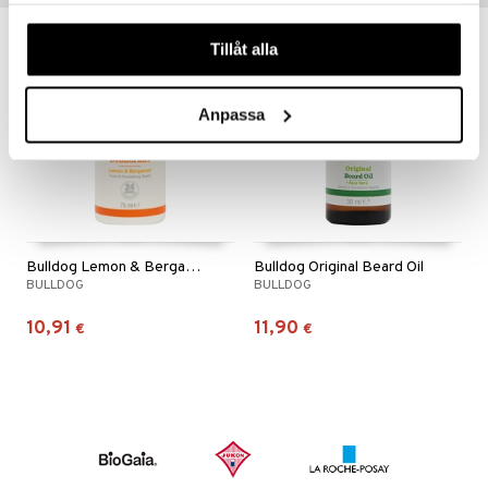
våra cookies vid fortsatt användande av vår webbplats.
Tillåt alla
Anpassa
Bulldog Lemon & Bergamot Deodorant
Bulldog Original Beard Oil
BULLDOG
BULLDOG
10,91
11,90
€
€