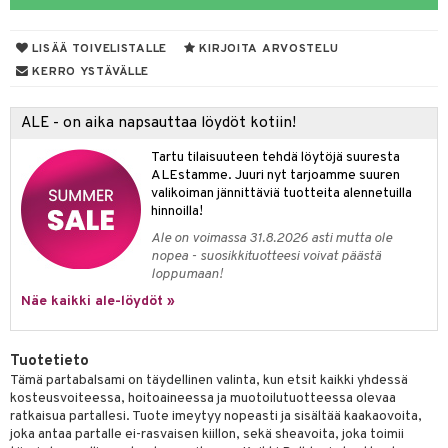
va
ienia & Tarvikkeet
kasieni
t
hoito
 hoito
ievittäjät
LISÄÄ TOIVELISTALLE
KIRJOITA ARVOSTELU
hku
s
kavoide
idesi
letit
vaivat
s & Lämpö
stit
KERRO YSTÄVÄLLE
talovoiteet
kuhousunsuojat
ettumat iholla
ivoide
yneisyys & Kutina
tuotteet
n poisto
vut
 & Ovulointi
osuoja
ALE - on aika napsauttaa löydöt kotiin!
rempi vuoto
net
net
tsatietulehdus
 & Tamppoonit
inemittarit
t
a & Vahvuus
Tartu tilaisuuteen tehdä löytöjä suuresta
rpaketti
kolaastarit
lät
ppoonit
olielämä
hasvaivat
voiteet
ALEstamme. Juuri nyt tarjoamme suuren
valikoiman jännittäviä tuotteita alennetuilla
lät
veyssiteet
ukkuus
& Imetys
 Vilustuminen & Kipu
Nivelet
ia & Haavat
ohjaiset
hinnoilla!
Ale on voimassa 31.8.2026 asti mutta ole
rontaöljyt
idesi
 Korvat
it
3 & 6
ahoinvointi
jaiset
to
nopea - suosikkituotteesi voivat päästä
loppumaan!
kuvoiteet
ampaat
Vaihdevuodet
astarit
umput
ulpat
Näe kaikki ale-löydöt »
silelut
uoja
, Haavat & Puremat
 Suolisto
ojat
aivat
 Rakkulat
udet
& Korvat
uminen
 vaivat
den hoito
pää
Tuotetieto
Tämä partabalsami on täydellinen valinta, kun etsit kaikki yhdessä
mmasharjat
Suolisto
Hampaat
 & Suihkeet
tuminen
kosteusvoiteessa, hoitoaineessa ja muotoilutuotteessa olevaa
maslangat & Tikut
ratkaisua partallesi. Tuote imeytyy nopeasti ja sisältää kaakaovoita,
inen & Kuume
 Pullot
vat
joka antaa partalle ei-rasvaisen kiillon, sekä sheavoita, joka toimii