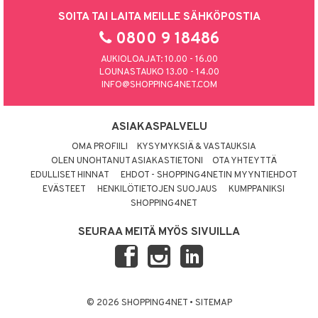
SOITA TAI LAITA MEILLE SÄHKÖPOSTIA
0800 9 18486
AUKIOLOAJAT: 10.00 - 16.00
LOUNASTAUKO 13.00 - 14.00
INFO@SHOPPING4NET.COM
ASIAKASPALVELU
OMA PROFIILI
KYSYMYKSIÄ & VASTAUKSIA
OLEN UNOHTANUT ASIAKASTIETONI
OTA YHTEYTTÄ
EDULLISET HINNAT
EHDOT - SHOPPING4NETIN MYYNTIEHDOT
EVÄSTEET
HENKILÖTIETOJEN SUOJAUS
KUMPPANIKSI
SHOPPING4NET
SEURAA MEITÄ MYÖS SIVUILLA
© 2026 SHOPPING4NET
•
SITEMAP