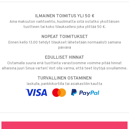
ILMAINEN TOIMITUS YLI 50 €
Aina maksuton vaihtoehto, huolimatta siitä ostatko yksittäisen
tuotteen tai koko tilauksellesi joka ylittää 50 €.
NOPEAT TOIMITUKSET
Ennen kello 13.00 tehdyt tilaukset lähetetään normaalisti samana
päivänä
EDULLISET HINNAT
Ostamalla suuria eriä tuotteita varastoomme voimme pitää hinnat
alhaisina juuri Sinua varten! Voit olla varma, että teet löytöjä sivuillamme.
TURVALLINEN OSTAMINEN
laskulla, pankkikortilla tai asiakastilin kautta