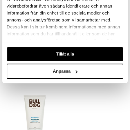
vidarebefordrar även sådana identifierare och annan
information från din enhet till de sociala medier och
annons- och analysföretag som vi samarbetar med.
Dessa kan i sin tur kombinera informationen med annan
information som du har tillhandahållit eller som de har
samlat in när du har använt deras tjänster. Du godkänner
våra cookies vid fortsatt användande av vår webbplats.
Tillåt alla
Bulldog Original Aftershave Balm
Bulldog Original Moisturiser
BULLDOG
BULLDOG
Anpassa
9,90
12,90
€
€