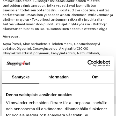
mmasproteesi
ominaisuuksistaan. Bulldogilla uskotaan laadukkaiden miesten
t & Mineraalit
ys
kipu & Käheys
tuotteiden valmistamiseen, jotka vapauttavat luonnollisten
mmastahnat
 Suolisto
asapaino
& K
ainesosien todellisen potentiaalin. - Kosteuttava koostumus auttaa
spalvelu
partaterää liukumaan ihon yli saaden aikaan lähemmän, mukavamman ja
masväliharjat
memittarit
uoto
kamat
iinit
sileämmän ajelun - Tekee ihosi tuntumaan raikkaalta ja puhtaalta -
ksiä & vastauksia
Auttaa vähentämään ihon punoitusta ajelun yhteydessä - Bulldogin
paiden hoito
va nenä
nit & Mineraalit
us
iinit
alkuperäinen tuoksu on 100 % luonnollinen sekoitus eteerisiä öljyjä
tuotetta
Ainesosat
än vuoto & tukkoisuus
hyvinvointi
m
 verkkokaupasta
Aqua (Vesi), Aloe barbadensis -lehden mehu, Cocamidopropyl
kat
kyys ruoalle
betaine, Glyseriini, Coco-glucoside, Akrylaatit/C10-30
alkyyliakrylaattiristipolymeeri, Fenyyliefedriini, Natriumkloridi,
visukat
toori-intoleranssi
ium
Natriumhydroksidi, Bentsoehappo, Parfum (Tuoksu)††, Mentoli,
Dehydroetikkahappo, Limoneeni, Sitruunahappo.
vittäin
isukat
tamiinit
Tuotenumero
Samtycke
Information
Om
ABBRU-E8-175
Denna webbplats använder cookies
Vinkkejä sinulle
Vi använder enhetsidentifierare för att anpassa innehållet
och annonserna till användarna, tillhandahålla funktioner
för sociala medier och analysera vår trafik. Vi