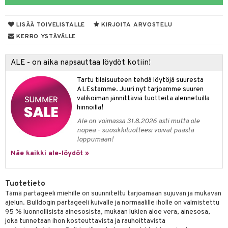
va
ienia & Tarvikkeet
kasieni
t
hoito
 hoito
ievittäjät
LISÄÄ TOIVELISTALLE
KIRJOITA ARVOSTELU
hku
s
kavoide
idesi
letit
vaivat
s & Lämpö
stit
KERRO YSTÄVÄLLE
talovoiteet
kuhousunsuojat
ettumat iholla
ivoide
yneisyys & Kutina
tuotteet
n poisto
vut
 & Ovulointi
osuoja
ALE - on aika napsauttaa löydöt kotiin!
rempi vuoto
net
net
tsatietulehdus
 & Tamppoonit
inemittarit
t
a & Vahvuus
Tartu tilaisuuteen tehdä löytöjä suuresta
rpaketti
kolaastarit
lät
ppoonit
olielämä
hasvaivat
voiteet
ALEstamme. Juuri nyt tarjoamme suuren
valikoiman jännittäviä tuotteita alennetuilla
lät
veyssiteet
ukkuus
& Imetys
 Vilustuminen & Kipu
Nivelet
ia & Haavat
ohjaiset
hinnoilla!
Ale on voimassa 31.8.2026 asti mutta ole
rontaöljyt
idesi
 Korvat
it
3 & 6
ahoinvointi
jaiset
to
nopea - suosikkituotteesi voivat päästä
loppumaan!
kuvoiteet
ampaat
Vaihdevuodet
astarit
umput
ulpat
Näe kaikki ale-löydöt »
silelut
uoja
, Haavat & Puremat
 Suolisto
ojat
aivat
 Rakkulat
udet
& Korvat
uminen
 vaivat
den hoito
pää
Tuotetieto
Tämä partageeli miehille on suunniteltu tarjoamaan sujuvan ja mukavan
mmasharjat
Suolisto
Hampaat
 & Suihkeet
tuminen
ajelun. Bulldogin partageeli kuivalle ja normaalille iholle on valmistettu
maslangat & Tikut
95 % luonnollisista ainesosista, mukaan lukien aloe vera, ainesosa,
inen & Kuume
 Pullot
vat
joka tunnetaan ihon kosteuttavista ja rauhoittavista