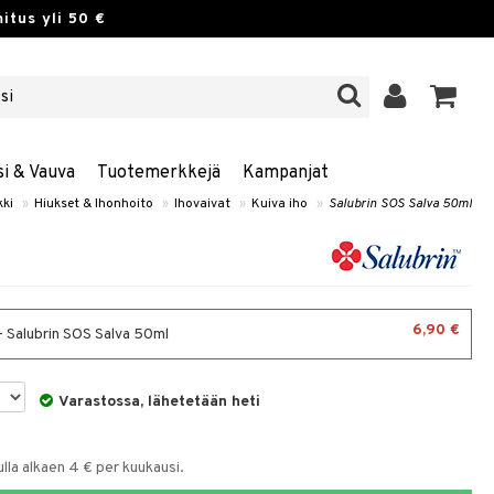
itus yli 50 €
si & Vauva
Tuotemerkkejä
Kampanjat
kki
»
Hiukset & Ihonhoito
»
Ihovaivat
»
Kuiva iho
»
Salubrin SOS Salva 50ml
6,90 €
- Salubrin SOS Salva 50ml
Varastossa, lähetetään heti
la alkaen 4 € per kuukausi.