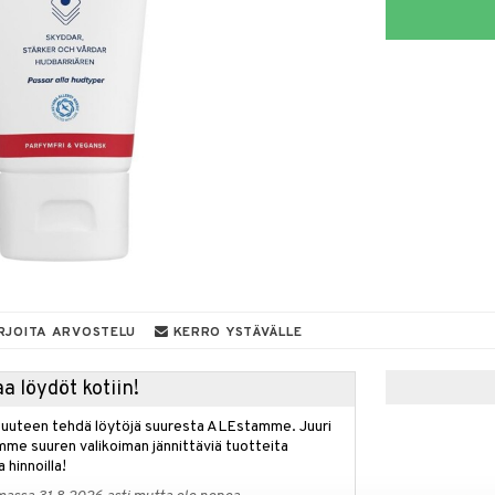
RJOITA ARVOSTELU
KERRO YSTÄVÄLLE
a löydöt kotiin!
isuuteen tehdä löytöjä suuresta ALEstamme. Juuri
mme suuren valikoiman jännittäviä tuotteita
a hinnoilla!