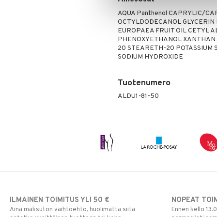
Rauta
AQUA Panthenol CAPRYLIC/C
OCTYLDODECANOL GLYCERIN 
Seleeni
EUROPAEA FRUIT OIL CETYL 
Sinkki
PHENOXYETHANOL XANTHAN G
20 STEARETH-20 POTASSIUM
SODIUM HYDROXIDE
Tuotenumero
ALDU1-81-50
ILMAINEN TOIMITUS YLI 50 €
NOPEAT TOI
Aina maksuton vaihtoehto, huolimatta siitä
Ennen kello 13.