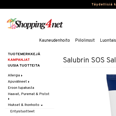
Täydellisiä 
Kauneudenhoito
Piilolinssit
Luontai
TUOTEMERKKEJÄ
Salubrin SOS Sa
KAMPANJAT
UUSIA TUOTTEITA
Allergia
Apuvälineet
Nenäsuihkeet
Eroon tupakasta
Silmätipat
Hygienia
Haavat, Puremat & Pistot
Kävely & Seisominen
Kylpy / WC
Hiukset & Ihonhoito
Ensiapu
Saa kiinni & Ylety
Haavat
Erityistuotteet