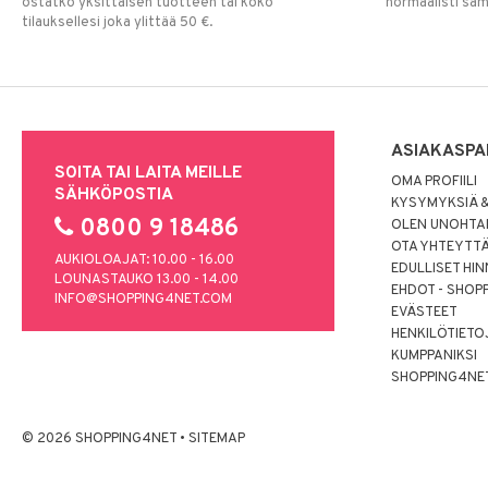
ostatko yksittäisen tuotteen tai koko
normaalisti sa
tilauksellesi joka ylittää 50 €.
ASIAKASPA
SOITA TAI LAITA MEILLE
OMA PROFIILI
SÄHKÖPOSTIA
KYSYMYKSIÄ &
0800 9 18486
OLEN UNOHTAN
OTA YHTEYTT
AUKIOLOAJAT: 10.00 - 16.00
EDULLISET HI
LOUNASTAUKO 13.00 - 14.00
EHDOT - SHOP
INFO@SHOPPING4NET.COM
EVÄSTEET
HENKILÖTIETO
KUMPPANIKSI
SHOPPING4NE
© 2026 SHOPPING4NET
•
SITEMAP