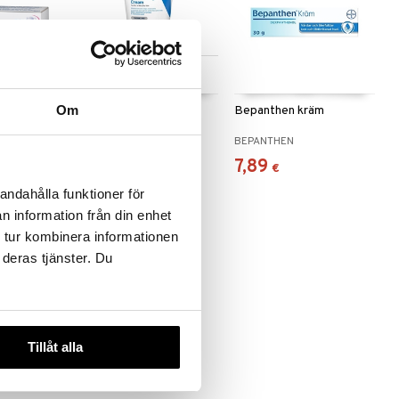
 useana
Saatavana useana
htona
vaihtoehtona
Om
lva
CeraVe Moisturising
Bepanthen kräm
Cream
CERAVE
BEPANTHEN
6,49
7,89
(
6,90
€
)
alk.
€
€
andahålla funktioner för
n information från din enhet
 tur kombinera informationen
 deras tjänster. Du
Tillåt alla
nsiCalm