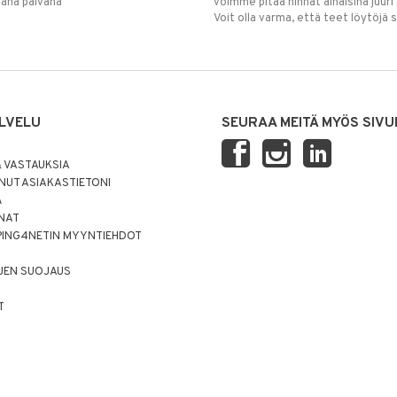
mana päivänä
voimme pitää hinnat alhaisina juuri
Voit olla varma, että teet löytöjä 
LVELU
SEURAA MEITÄ MYÖS SIVU
 VASTAUKSIA
UT ASIAKASTIETONI
Ä
NNAT
PING4NETIN MYYNTIEHDOT
JEN SUOJAUS
T