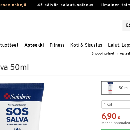
kesävinkkejä
-
45 päivän palautusoikeus -
Ilmainen toim
stuotteet
Apteekki
Fitness
Koti & Sisustus
Lelut, Lap
Shopping4net
»
Aptee
lva 50ml
50 ml 
6,90
€
Maksa osamaksul