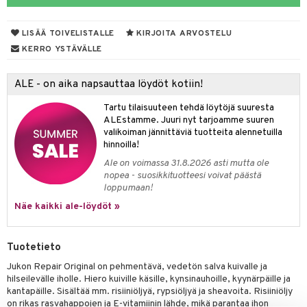
iimihygienia
Jalat
välineet
LISÄÄ TOIVELISTALLE
KIRJOITA ARVOSTELU
rinta
nenssi
n hoito
KERRO YSTÄVÄLLE
va
ienia & Tarvikkeet
kasieni
t
hoito
 hoito
ievittäjät
ALE - on aika napsauttaa löydöt kotiin!
hku
s
kavoide
idesi
letit
vaivat
s & Lämpö
stit
Tartu tilaisuuteen tehdä löytöjä suuresta
talovoiteet
kuhousunsuojat
ettumat iholla
ivoide
yneisyys & Kutina
tuotteet
n poisto
vut
 & Ovulointi
osuoja
ALEstamme. Juuri nyt tarjoamme suuren
valikoiman jännittäviä tuotteita alennetuilla
rempi vuoto
net
net
tsatietulehdus
 & Tamppoonit
inemittarit
t
a & Vahvuus
hinnoilla!
rpaketti
kolaastarit
lät
Ale on voimassa 31.8.2026 asti mutta ole
ppoonit
olielämä
hasvaivat
voiteet
nopea - suosikkituotteesi voivat päästä
lät
veyssiteet
loppumaan!
ukkuus
& Imetys
 Vilustuminen & Kipu
Nivelet
ia & Haavat
ohjaiset
Näe kaikki ale-löydöt »
rontaöljyt
idesi
 Korvat
it
3 & 6
ahoinvointi
jaiset
to
kuvoiteet
ampaat
Vaihdevuodet
astarit
umput
ulpat
Tuotetieto
silelut
uoja
, Haavat & Puremat
 Suolisto
ojat
aivat
 Rakkulat
Jukon Repair Original on pehmentävä, vedetön salva kuivalle ja
hilseilevälle iholle. Hiero kuiville käsille, kynsinauhoille, kyynärpäille ja
udet
& Korvat
uminen
 vaivat
den hoito
pää
kantapäille. Sisältää mm. risiiniöljyä, rypsiöljyä ja sheavoita. Risiiniöljy
on rikas rasvahappojen ja E-vitamiinin lähde, mikä parantaa ihon