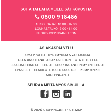
SOITA TAI LAITA MEILLE SÄHKÖPOSTIA
0800 9 18486
AUKIOLOAJAT: 10.00 - 16.00
LOUNASTAUKO 13.00 - 14.00
INFO@SHOPPING4NET.COM
ASIAKASPALVELU
OMA PROFIILI
KYSYMYKSIÄ & VASTAUKSIA
OLEN UNOHTANUT ASIAKASTIETONI
OTA YHTEYTTÄ
EDULLISET HINNAT
EHDOT - SHOPPING4NETIN MYYNTIEHDOT
EVÄSTEET
HENKILÖTIETOJEN SUOJAUS
KUMPPANIKSI
SHOPPING4NET
SEURAA MEITÄ MYÖS SIVUILLA
© 2026 SHOPPING4NET
•
SITEMAP