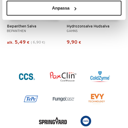
Anpassa
Saatavana useana vaihtoehtona
Bepanthen Salva
Hydrozonsalva Hudsalva
BEPANTHEN
GAHNS
5,49
9,90
6,90
alk.
€
(
€
)
€