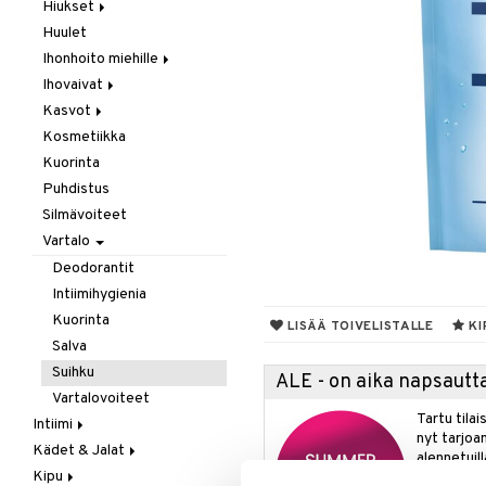
Laastarit & Teipit
Hiukset
Puremat / Pistokset
Huulet
Hilse
Verenvuoto
Ihonhoito miehille
Hiusten oheneminen
Ihovaivat
Karvojen poisto
Parranajo / Sheivaus
Kasvot
Shamppoo & Hoitoaine
Puhdistus
Akne
Kosmetiikka
Ekseema
Akne
Täit
Hoitoaine
Kuorinta
Kuiva iho
Kasvovoiteet
Shamppoo
Puhdistus
Ongelmaiho
Ongelmaiho
Herkkä iho
Silmävoiteet
Kuiva iho
Vartalo
Normaali iho
Rasvainen iho
Deodorantit
Intiimihygienia
Kuorinta
LISÄÄ TOIVELISTALLE
KI
Salva
Suihku
ALE - on aika napsautta
Vartalovoiteet
Tartu tila
Intiimi
nyt tarjoa
Kädet & Jalat
Ehkäisyvälineet
alennetuill
Kipu
Inkontinenssi
Jalkojen hoito