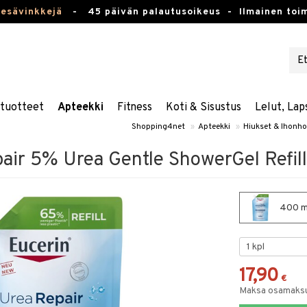
kesävinkkejä
-
45 päivän palautusoikeus -
Ilmainen toim
stuotteet
Apteekki
Fitness
Koti & Sisustus
Lelut, Lap
Shopping4net
»
Apteekki
»
Hiukset & Ihonho
air 5% Urea Gentle ShowerGel Refill
400 ml
17,90
€
Maksa osamaksul