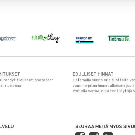
MITUKSET
EDULLISET HINNAT
00 tehdyt tilaukset lähetetään
Ostamalla suuria eriä tuotteita 
mana päivänä
voimme pitää hinnat alhaisina juuri
Voit olla varma, että teet löytöjä 
LVELU
SEURAA MEITÄ MYÖS SIVU