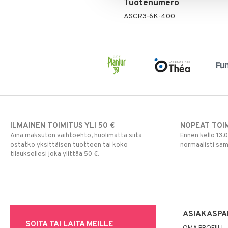
Tuotenumero
Multivitamiinit
Tukisukat
Päivittäin
ASCR3-6K-400
Muut
Rauta
Seleeni
Sinkki
ILMAINEN TOIMITUS YLI 50 €
NOPEAT TOI
Aina maksuton vaihtoehto, huolimatta siitä
Ennen kello 13.
ostatko yksittäisen tuotteen tai koko
normaalisti sa
tilauksellesi joka ylittää 50 €.
ASIAKASPA
SOITA TAI LAITA MEILLE