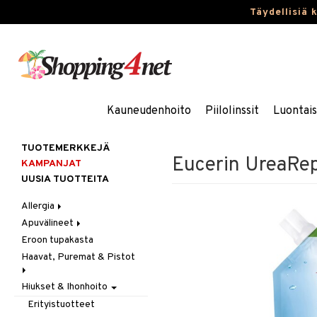
Täydellisiä 
Kauneudenhoito
Piilolinssit
Luontai
TUOTEMERKKEJÄ
Eucerin UreaRep
KAMPANJAT
UUSIA TUOTTEITA
Allergia
Apuvälineet
Nenäsuihkeet
Eroon tupakasta
Silmätipat
Hygienia
Haavat, Puremat & Pistot
Kävely & Seisominen
Kylpy / WC
Hiukset & Ihonhoito
Ensiapu
Saa kiinni & Ylety
Haavat
Erityistuotteet