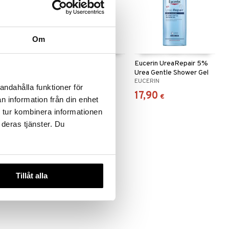
Om
ntrol Body
Eucerin pH5 Shower
Eucerin UreaRepair 5%
Oil oparfymerad
Urea Gentle Shower Gel
EUCERIN
EUCERIN
andahålla funktioner för
12,50
17,90
€
€
n information från din enhet
 tur kombinera informationen
 deras tjänster. Du
Tillåt alla