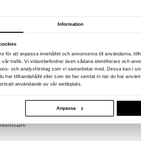
massa 31.8.2026 asti mutta ole nopea -
otteesi voivat päästä loppumaan!
i ale-löydöt »
Information
Eucerin AtoCo
wer Gel -suihkugeeli on saippua- ja hajusteeton
cookies
Care Lotion
, joka on erityisesti kehitetty päivittäiseen
EUCERIN
le ja ärtyneelle iholle. Sen ainutlaatuinen yhdistelmä
e för att anpassa innehållet och annonserna till användarna, tillh
19,90
uita luonnollisia kosteuttajia – puhdistaa ja kuorii
€
vår trafik. Vi vidarebefordrar även sådana identifierare och anna
itsemättä ihon suojakerrosta. Tuloksena on
nnons- och analysföretag som vi samarbetar med. Dessa kan i sin
distus. Iho tuntuu pehmeämmältä, kosteutetummalta
ä tunnetta.
har tillhandahållit eller som de har samlat in när du har använt
ortsatt användande av vår webbplats.
rea, Lauryl Glucoside, Natriumlaktaatti,
Anpassa
riumkloridi, Maltodekstriini, Glyseriini, Pantenoli,
CL, Karnitiini, Sitrushappo, Glysiini, Hydrattu
ktoni, Natriumsitraatti, Natriumkokoili-
umbentsoaatti