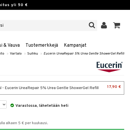
itus yli 50 €
si & Vauva
Tuotemerkkejä
Kampanjat
ito
»
Vartalo
»
Suihku
»
Eucerin UreaRepair 5% Urea Gentle ShowerGel Refill
17,90 €
 - Eucerin UreaRepair 5% Urea Gentle ShowerGel Refill
Varastossa, lähetetään heti
la alkaen 5 € per kuukausi.