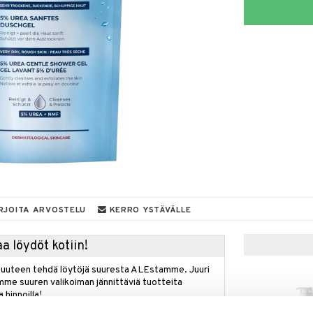
RJOITA ARVOSTELU
KERRO YSTÄVÄLLE
a löydöt kotiin!
isuuteen tehdä löytöjä suuresta ALEstamme. Juuri
mme suuren valikoiman jännittäviä tuotteita
a hinnoilla!