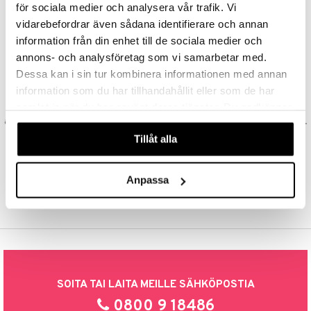
för sociala medier och analysera vår trafik. Vi
Aina maksuton vaihtoehto, huolimatta siitä ostatko yksittäisen
talovoiteet
mmastahnat
tuotteen tai koko tilauksellesi joka ylittää 50 €.
 Suolisto
asapaino
& K
vidarebefordrar även sådana identifierare och annan
spalvelu
information från din enhet till de sociala medier och
masväliharjat
NOPEAT TOIMITUKSET
memittarit
uoto
kamat
iinit
annons- och analysföretag som vi samarbetar med.
ksiä & vastauksia
Ennen kello 13.00 tehdyt tilaukset lähetetään normaalisti samana
paiden hoito
va nenä
nit & Mineraalit
us
iinit
päivänä
Dessa kan i sin tur kombinera informationen med annan
tuotetta
information som du har tillhandahållit eller som de har
än vuoto & tukkoisuus
EDULLISET HINNAT
hyvinvointi
m
samlat in när du har använt deras tjänster. Du godkänner
 verkkokaupasta
Ostamalla suuria eriä tuotteita varastoomme voimme pitää hinnat
kat
kyys ruoalle
alhaisina juuri Sinua varten! Voit olla varma, että teet löytöjä sivuillamme.
våra cookies vid fortsatt användande av vår webbplats.
Tillåt alla
visukat
toori-intoleranssi
ium
TURVALLINEN OSTAMINEN
laskulla, pankkikortilla tai asiakastilin kautta
vittäin
isukat
tamiinit
Anpassa
SOITA TAI LAITA MEILLE SÄHKÖPOSTIA
0800 9 18486