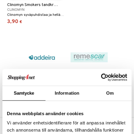
Clinomyn Smokers tandkräm
sten oheneminen
ienia & Tarvikkeet
kahiki
t
uoto
to miehille
hoito
 hoito
ievittäjät
CLINOMYN
Clinomyn syväpuhdistaa ja hellävaraisesti kiillottaa hampaita poistaen värjäytymiä esimerkiksi kahvista/teestä, viinistä, tupakasta ja voimakkaista mausteista.
vojen poisto
s
kasieni
ranajo / Sheivaus
idesi
letit
vat
vaivat
s & Lämpö
stit
3,90
€
mppoo & Hoitoaine
kuhousunsuojat
kavoide
distus
ivoide
ne
yneisyys & Kutina
tuotteet
t
n poisto
vut
 & Ovulointi
osuoja
toaine
t
rempi vuoto
ettumat iholla
net
seema
tsatietulehdus
ne
iikka
 & Tamppoonit
inemittarit
t
a & Vahvuus
amppoo
rpaketti
net
lät
va iho
vovoiteet
ppoonit
ta
olielämä
hasvaivat
voiteet
kolaastarit
gelmaiho
kkä iho
gelmaiho
veyssiteet
ukkuus
& Imetys
tus
 Vilustuminen & Kipu
Nivelet
ia & Haavat
ohjaiset
lät
va iho
rontaöljyt
idesi
 Korvat
iteet
it
3 & 6
ahoinvointi
jaiset
to
maali iho
kuvoiteet
ampaat
o
Vaihdevuodet
astarit
umput
ulpat
vainen iho
silelut
dorantit
uoja
, Haavat & Puremat
 Suolisto
ojat
aivat
 Rakkulat
Samtycke
Information
Om
iimihygienia
udet
& Korvat
uminen
 vaivat
den hoito
pää
rinta
mmasharjat
Suolisto
Hampaat
 & Suihkeet
tuminen
Denna webbplats använder cookies
va
maslangat & Tikut
Vi använder enhetsidentifierare för att anpassa innehållet
inen & Kuume
 Pullot
vat
och annonserna till användarna, tillhandahålla funktioner
hku
ILMAINEN TOIMITUS YLI 50 €
mmasproteesi
t & Mineraalit
ys
kipu & Käheys