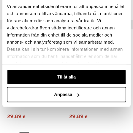
Vi använder enhetsidentifierare för att anpassa innehållet
TRA13-1-XX
och annonserna till användarna, tillhandahålla funktioner
för sociala medier och analysera vår trafik. Vi
Suositut tuotteet
vidarebefordrar även sådana identifierare och annan
information från din enhet till de sociala medier och
annons- och analysföretag som vi samarbetar med.
Dessa kan i sin tur kombinera informationen med annan
information som du har tillhandahållit eller som de har
samlat in när du har använt deras tjänster. Du godkänner
våra cookies vid fortsatt användande av vår webbplats.
Tillåt alla
Saatavana useana vaihtoehtona
Saatavana useana vaihtoehtona
Anpassa
Banz Kuulosuojaimet Lapsille
Banz-kuulosuojaimet vauvoille
BANZ
BANZ
29,89
29,89
€
€