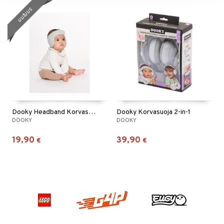
uutuus
Dooky Headband Korvasuoja Harmaa
Dooky Korvasuoja 2-in-1
DOOKY
DOOKY
19,90
39,90
€
€