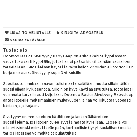
spalvelu
O Minecraft
entarvikkeita
gyn vaatteet
ipullot & Tarvikkeet
ut
gformers
iilit
blarna
taleikit
elut
ksiä & vastauksia
GO Ninjago
ens Barn
ut
ikat
ulelut & helistimet
tman
oleikit
neuvot
tuotetta
GO Speed Champions
ållan
apussit
kalut
uvajumppa
libompa
opelit
iviteettilelut
LISÄÄ TOIVELISTALLE
KIRJOITA ARVOSTELU
 verkkokaupasta
GO Spidey
ffi Love
KERRO YSTÄVÄLLE
ney
elyvaunut
O Super Heroes
mintahahmot
Tuotetieto
ney Prinsessat
ettävät lelut
Doomoo Basics Sivutyyny Babysleep on erikoiskehitelty pitämään
ic
eli
vauva tukevasti kyljellään, jotta hän ei pääse kierähtämään vatsalleen
tai selälleen. Suositellaan käytettäväksi kallon vinouden eli torticollisin
zen
korjaamisessa. Sivutyyny sopii 0-6-kuisille.
mähäkkimies
Suositusten mukaan vauvan tulisi maata selällään, mutta silloin tällöin
suositellaan kylkiasentoa. Silloin on hyvä käyttää sivutukea, jotta lapsi
ry Potter
voi maata turvallisesti kyljellään. Doomoo Basics Sivutyyny Babysleep
antaa lapselle maksimaalisen mukavuuden ja hän voi liikuttaa vapaasti
lo Kitty
käsiään ja jalkojaan.
.L.
Sivutyyny on mm. useiden kätilöiden ja lastenlääkäreiden
suosittelema, jos lapsen tulee syystä maata kyljellään. Lapsella voi
mmi Lehmä
olla erityisriski esim. litteän pään, torticollisin (lyhyt kaulalihas) osalta,
tai jos lapsi saa voimakkaita pulautuksia.
le