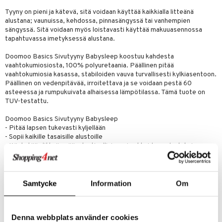
Tyyny on pieni ja kätevä, sitä voidaan käyttää kaikkialla litteänä
umi
alustana; vaunuissa, kehdossa, pinnasängyssä tai vanhempien
sängyssä. Sitä voidaan myös loistavasti käyttää makuuasennossa
le
tapahtuvassa imetyksessä alustana.
 Patrol
Doomoo Basics Sivutyyny Babysleep koostuu kahdesta
pi Pitkätossu
vaahtokumiosiosta, 100% polyuretaania. Päällinen pitää
vaahtokumiosia kasassa, stabiloiden vauva turvallisesti kylkiasentoon.
sa Possu
Päällinen on vedenpitävää, irroitettava ja se voidaan pestä 60
asteeessa ja rumpukuivata alhaisessa lämpötilassa. Tämä tuote on
 MASKS
TUV-testattu.
kemon
Doomoo Basics Sivutyyny Babysleep
- Pitää lapsen tukevasti kyljellään
ållan
- Sopii kaikille tasaisille alustoille
- Käytetään litteän pään, torticollisin, voimakkaiden pulautuksien ym.
er Mario
osalta kylkiasennossa nukkumiseen
ru & Pesonen
Muuta
Samtycke
Information
Om
Alkaen 0-6 kk
Denna webbplats använder cookies
Tuotenumero