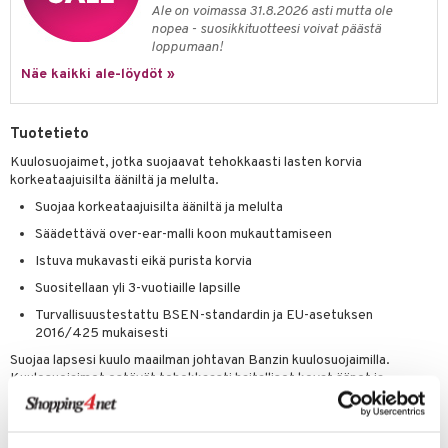
Ale on voimassa 31.8.2026 asti mutta ole
umi
nopea - suosikkituotteesi voivat päästä
loppumaan!
le
Näe kaikki ale-löydöt »
 Patrol
pi Pitkätossu
Tuotetieto
Kuulosuojaimet, jotka suojaavat tehokkaasti lasten korvia
sa Possu
korkeataajuisilta ääniltä ja melulta.
 MASKS
Suojaa korkeataajuisilta ääniltä ja melulta
kemon
Säädettävä over-ear-malli koon mukauttamiseen
Istuva mukavasti eikä purista korvia
ållan
Suositellaan yli 3-vuotiaille lapsille
er Mario
Turvallisuustestattu BSEN-standardin ja EU-asetuksen
2016/425 mukaisesti
ru & Pesonen
Suojaa lapsesi kuulo maailman johtavan Banzin kuulosuojaimilla.
Kuulosuojaimet estävät tehokkaasti haitalliset kovat äänet ja
suojaavat melulta, samalla kun lapsesi voi edelleen kuulla ympäristön
äänet.
Ne on suunniteltu mukavuus ja turvallisuus mielessä, ja ne ovat over-