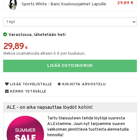
29,89 €
spalvelu
Sports White - Banz Kuulosuojaimet Lapsille
O Minecraft
entarvikkeita
gyn vaatteet
ipullot & Tarvikkeet
ut
gformers
iilit
blarna
taleikit
elut
ksiä & vastauksia
GO Ninjago
ens Barn
ut
ikat
ulelut & helistimet
tman
oleikit
neuvot
tuotetta
GO Speed Champions
ållan
apussit
kalut
uvajumppa
libompa
opelit
iviteettilelut
Varastossa, lähetetään heti
 verkkokaupasta
GO Spidey
ffi Love
ney
elyvaunut
29,89
€
O Super Heroes
mintahahmot
ney Prinsessat
ettävät lelut
Maksa osamaksulla alkaen 6 € per kuukausi.
ic
eli
LISÄÄ OSTOSKORIIN
zen
mähäkkimies
LISÄÄ TOIVELISTALLE
KIRJOITA ARVOSTELU
KERRO YSTÄVÄLLE
ry Potter
lo Kitty
ALE - on aika napsauttaa löydöt kotiin!
.L.
Tartu tilaisuuteen tehdä löytöjä suuresta
ALEstamme. Juuri nyt tarjoamme suuren
mmi Lehmä
valikoiman jännittäviä tuotteita alennetuilla
hinnoilla!
le