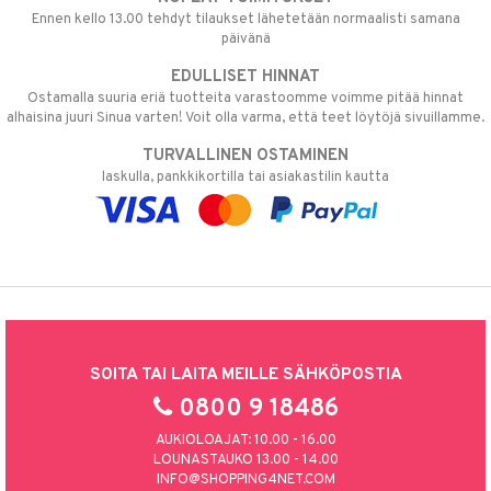
Ennen kello 13.00 tehdyt tilaukset lähetetään normaalisti samana
päivänä
EDULLISET HINNAT
Ostamalla suuria eriä tuotteita varastoomme voimme pitää hinnat
alhaisina juuri Sinua varten! Voit olla varma, että teet löytöjä sivuillamme.
TURVALLINEN OSTAMINEN
laskulla, pankkikortilla tai asiakastilin kautta
SOITA TAI LAITA MEILLE SÄHKÖPOSTIA
0800 9 18486
AUKIOLOAJAT: 10.00 - 16.00
LOUNASTAUKO 13.00 - 14.00
INFO@SHOPPING4NET.COM