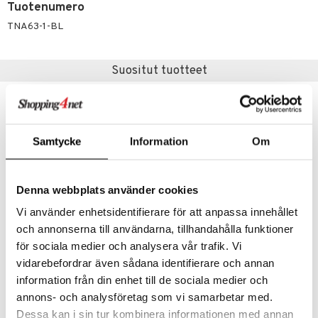
Tuotenumero
umi
TNA63-1-BL
le
 Patrol
Suositut tuotteet
pi Pitkätossu
sa Possu
Samtycke
Information
Om
 MASKS
kemon
Denna webbplats använder cookies
ållan
Vi använder enhetsidentifierare för att anpassa innehållet
er Mario
och annonserna till användarna, tillhandahålla funktioner
ru & Pesonen
för sociala medier och analysera vår trafik. Vi
Playgro Leiki ja Opi Pallolla
Playgro Super Shaker Rattle & Teether
vidarebefordrar även sådana identifierare och annan
PLAYGRO
PLAYGRO
information från din enhet till de sociala medier och
13,91
7,89
€
€
annons- och analysföretag som vi samarbetar med.
Dessa kan i sin tur kombinera informationen med annan