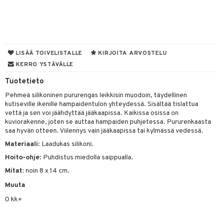
O Minecraft
entarvikkeita
gyn vaatteet
ipullot & Tarvikkeet
ut
gformers
iilit
blarna
taleikit
elut
GO Ninjago
ens Barn
ut
ikat
ulelut & helistimet
tman
oleikit
neuvot
GO Speed Champions
ållan
apussit
kalut
uvajumppa
libompa
opelit
iviteettilelut
LISÄÄ TOIVELISTALLE
KIRJOITA ARVOSTELU
GO Spidey
ffi Love
KERRO YSTÄVÄLLE
ney
isuus
elyvaunut
O Super Heroes
mintahahmot
Tuotetieto
ney Prinsessat
ettävät lelut
spalvelu
Pehmeä silikoninen pururengas leikkisin muodoin, täydellinen
ic
eli
kutiseville ikenille hampaidentulon yhteydessä. Sisältää tislattua
ksiä & vastauksia
vettä ja sen voi jäähdyttää jääkaapissa. Kaikissa osissa on
zen
kuviorakenne, joten se auttaa hampaiden puhjetessa. Pururenkaasta
tuotetta
saa hyvän otteen. Viilennys vain jääkaapissa tai kylmässä vedessä.
mähäkkimies
Materiaali
: Laadukas silikoni.
 verkkokaupasta
ry Potter
Hoito-ohje
: Puhdistus miedolla saippualla.
lo Kitty
Mitat
: noin 8 x 14 cm.
.L.
Muuta
0 kk+
mmi Lehmä
le