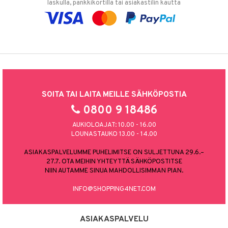
laskulla, pankkikortilla tai asiakastilin kautta
SOITA TAI LAITA MEILLE SÄHKÖPOSTIA
0800 9 18486
AUKIOLOAJAT: 10.00 - 16.00
LOUNASTAUKO 13.00 - 14.00
ASIAKASPALVELUMME PUHELIMITSE ON SULJETTUNA 29.6.–
27.7. OTA MEIHIN YHTEYTTÄ SÄHKÖPOSTITSE
NIIN AUTAMME SINUA MAHDOLLISIMMAN PIAN.
INFO@SHOPPING4NET.COM
ASIAKASPALVELU