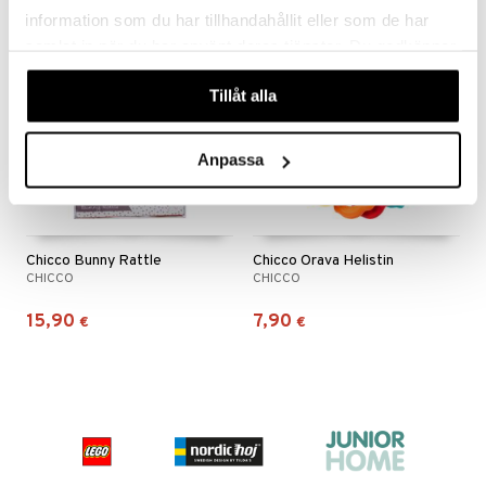
information som du har tillhandahållit eller som de har
samlat in när du har använt deras tjänster. Du godkänner
våra cookies vid fortsatt användande av vår webbplats.
Tillåt alla
Anpassa
Chicco Bunny Rattle
Chicco Orava Helistin
CHICCO
CHICCO
15,90
7,90
€
€