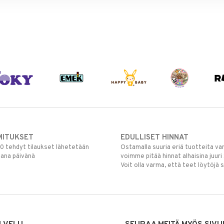
MITUKSET
EDULLISET HINNAT
00 tehdyt tilaukset lähetetään
Ostamalla suuria eriä tuotteita 
mana päivänä
voimme pitää hinnat alhaisina juuri
Voit olla varma, että teet löytöjä 