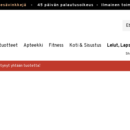
kesävinkkejä
-
45 päivän palautusoikeus -
Ilmainen toim
tuotteet
Apteekki
Fitness
Koti & Sisustus
Lelut, Lap
Sh
ytynyt yhtään tuotetta!