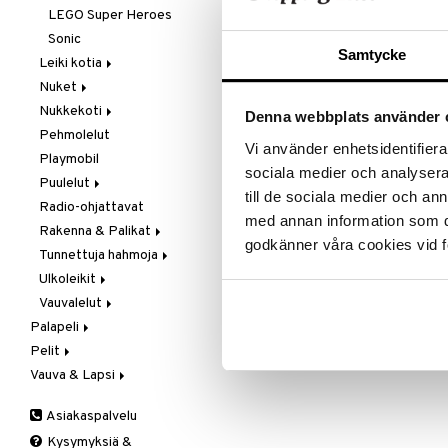
LEGO Super Heroes
Sonic
Samtycke
Leiki kotia
Nuket
Keittiö &
keittiötarvikkeet
Nukkekoti
Baby Born
Denna webbplats använder 
Siivous
Pehmolelut
Barbie
Lundby
Vi använder enhetsidentifierar
Playmobil
Cocomelon
Lundby Tukholma
sociala medier och analysera 
Puulelut
Disney Prinsessat
Muumi
till de sociala medier och a
Radio-ohjattavat
Gabby's Dollhouse
Peppi Laiva
Brio
med annan information som du 
Rakenna & Palikat
Happy Friends
Peppi Pitkätossu
Jabadabado
godkänner våra cookies vid f
Huvikumpu
Tunnettuja hahmoja
L.O.L.
Micki
BRIO Builder
Ulkoleikit
Magtoys
Geomag
Autot
Vauvalelut
Nukentarvikkeita
Magformers
Babblarna
Rantaleikit
Palapeli
Rubens Barn
Palikat
Batman
Ulkoleikit
Ajoneuvot
Pelit
1000 palaa
Skrållan
Työkalut
Bolibompa
Ulkopelit
Aktiviteettilelut
Vauva & Lapsi
1500 palaa
Lastenpelit
Steffi Love
Disney
Kävelyvaunut
200-500 palaa
Seurapelit
Hoitolaukut
Toimintahahmot
Disney Prinsessat
Vedettävät lelut
Asiakaspalvelu
3D-Palapeli
Taskupelit
Huolehdi
Eemeli
Kysymyksiä &
Lasten palapelit
Juhlat
Frozen
Ihonhoito