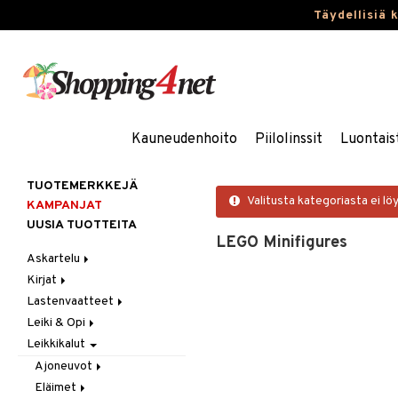
Täydellisiä 
Kauneudenhoito
Piilolinssit
Luontais
TUOTEMERKKEJÄ
Valitusta kategoriasta ei lö
KAMPANJAT
UUSIA TUOTTEITA
LEGO Minifigures
Askartelu
Kirjat
Askartelumateriaalit
Lastenvaatteet
Askartelusetti
Askartelukirjat
Leiki & Opi
Helmet
Maalauskirjat
Alaosat
Leikkikalut
Koulutarvikkeet
Päiväkirjat
Alusvaatteet & Sukat
Opetuslelut
Leggingsit
Muovailuvaha
Kengät
Oppimispelit
Ajoneuvot
Piirrä ja maalaa
Mekot
Soittimet
Eläimet
Autoradat