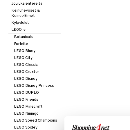
Taikuus
Pientuotteet
Testikitit
Joulukalentereita
Autot
Fur Real
Tarrat
Uima-asut & UV-vaatteet
Lippalakit &
Keinuhevoset &
Junat
Hahmot
Aurinkohatut
Keinueläimet
Vuodevaatteet
Palokunta
Littlest Pet Shop
Kylpylelut
Yläosat
Poliisi
Maatila
LEGO
Hupparit ja colleget
Työajoneuvot
Schleich - Muinaisajan
Botanicals
T-paidat
Schleich-Hevoset
Fortnite
Schleich-Wild Life
LEGO Bluey
Zhu Zhu Pets
LEGO City
LEGO Classic
LEGO Creator
LEGO Disney
LEGO Disney Princess
LEGO DUPLO
LEGO Friends
LEGO Minecraft
LEGO Ninjago
LEGO Speed Champions
LEGO Spidey