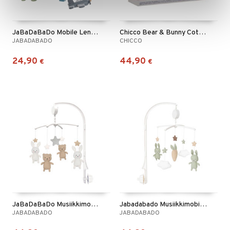
JaBaDaBaDo Mobile Lentokone
Chicco Bear & Bunny Cot Mobile
JABADABADO
CHICCO
24,90
44,90
€
€
JaBaDaBaDo Musiikkimobiili Teddy & Bunny
Jabadabado Musiikkimobile Pupu Vihreä
JABADABADO
JABADABADO