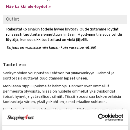
Näe kaikki ale-löydöt »
umi
le
Outlet
 Patrol
Rakastatko sinäkin todella hyvää löytöä? Outletistamme löydät
runsaasti tuotteita alennettuun hintaan. Hyödynnä tilaisuus tehdä
pi Pitkätossu
löytöjä, kun suosikkituotteitasi on vielä jäljellä.
sa Possu
Tarjous on voimassa niin kauan kuin varastoa riittää!
 MASKS
Tuotetieto
kemon
Sänkymobilen voi ripustaa kehtoon tai pinnasänkyyn. Hahmot ja
ållan
soittorasia auttavat tuudittamaan lapset uneen.
Mobilessa riippuu pehmeitä hahmoja. Hahmot ovat ommellut
er Mario
pehmeästä plyysistä, niissä on huolella ommellut yksityiskohdat,
iloiset hymyt ja ystävälliset silmät. Tässä lapsesi saa kokea erilaisia
ru & Pesonen
kontrasteja värien, yksityiskohtien ja materiaalien suhteen.
Voit helposti irrottaa hahmot ja pestä ne. Sänkymobile sopii useimpiin
markkinoilla oleviin pinnasänkyihin.
Mitat noin 34x67 cm