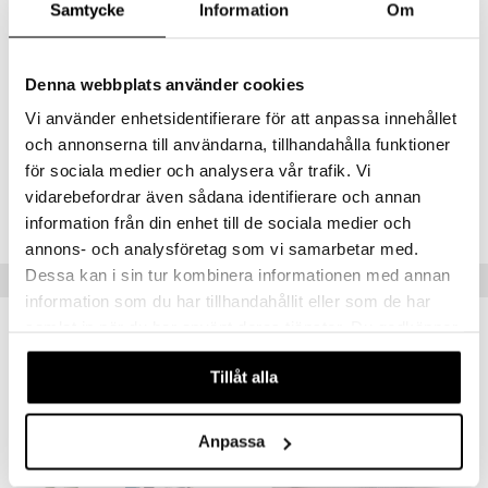
100 % polyesteri
Samtycke
Information
Om
Mukana muovinen mobilerunko
Käsinpesu
Denna webbplats använder cookies
Muuta
Vi använder enhetsidentifierare för att anpassa innehållet
Sopii vastasyntyneestä alkaen
och annonserna till användarna, tillhandahålla funktioner
för sociala medier och analysera vår trafik. Vi
Tuotenumero
vidarebefordrar även sådana identifierare och annan
TNA58-1-XX
information från din enhet till de sociala medier och
annons- och analysföretag som vi samarbetar med.
Dessa kan i sin tur kombinera informationen med annan
Suositut tuotteet
information som du har tillhandahållit eller som de har
samlat in när du har använt deras tjänster. Du godkänner
våra cookies vid fortsatt användande av vår webbplats.
Tillåt alla
Anpassa