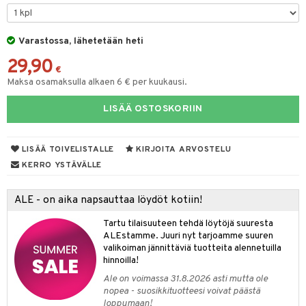
O Minecraft
entarvikkeita
gyn vaatteet
ipullot & Tarvikkeet
ut
gformers
iilit
blarna
taleikit
elut
GO Ninjago
ens Barn
Varastossa, lähetetään heti
ut
ikat
ulelut & helistimet
tman
oleikit
neuvot
29,90
GO Speed Champions
ållan
apussit
kalut
uvajumppa
libompa
opelit
iviteettilelut
€
Maksa osamaksulla alkaen 6 € per kuukausi.
GO Spidey
ffi Love
ney
isuus
elyvaunut
LISÄÄ OSTOSKORIIN
O Super Heroes
mintahahmot
ney Prinsessat
ettävät lelut
spalvelu
ic
eli
LISÄÄ TOIVELISTALLE
KIRJOITA ARVOSTELU
ksiä & vastauksia
zen
KERRO YSTÄVÄLLE
tuotetta
mähäkkimies
ALE - on aika napsauttaa löydöt kotiin!
 verkkokaupasta
ry Potter
Tartu tilaisuuteen tehdä löytöjä suuresta
lo Kitty
ALEstamme. Juuri nyt tarjoamme suuren
valikoiman jännittäviä tuotteita alennetuilla
.L.
hinnoilla!
mmi Lehmä
Ale on voimassa 31.8.2026 asti mutta ole
nopea - suosikkituotteesi voivat päästä
le
loppumaan!