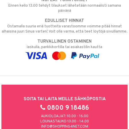
NOPEAT TOIMITUKSET
Ennen kello 13.00 tehdyt tilaukset lähetetään normaalisti samana
päivänä
EDULLISET HINNAT
Ostamalla suuria eriä tuotteita varastoomme voimme pitää hinnat
alhaisina juuri Sinua varten! Voit olla varma, että teet löytöjä sivuillamme.
TURVALLINEN OSTAMINEN
laskulla, pankkikortilla tai asiakastilin kautta
SOITA TAI LAITA MEILLE SÄHKÖPOSTIA
0800 9 18486
AUKIOLOAJAT: 10.00 - 16.00
LOUNASTAUKO 13.00 - 14.00
INFO@SHOPPING4NET.COM