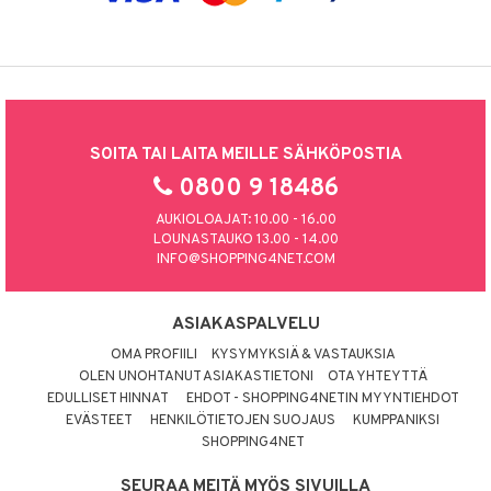
SOITA TAI LAITA MEILLE SÄHKÖPOSTIA
0800 9 18486
AUKIOLOAJAT: 10.00 - 16.00
LOUNASTAUKO 13.00 - 14.00
INFO@SHOPPING4NET.COM
ASIAKASPALVELU
OMA PROFIILI
KYSYMYKSIÄ & VASTAUKSIA
OLEN UNOHTANUT ASIAKASTIETONI
OTA YHTEYTTÄ
EDULLISET HINNAT
EHDOT - SHOPPING4NETIN MYYNTIEHDOT
EVÄSTEET
HENKILÖTIETOJEN SUOJAUS
KUMPPANIKSI
SHOPPING4NET
SEURAA MEITÄ MYÖS SIVUILLA