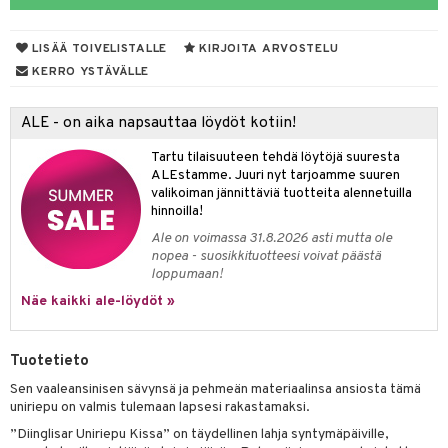
O Minecraft
entarvikkeita
gyn vaatteet
ipullot & Tarvikkeet
ut
gformers
iilit
blarna
taleikit
elut
LISÄÄ TOIVELISTALLE
KIRJOITA ARVOSTELU
GO Ninjago
ens Barn
ut
ikat
ulelut & helistimet
tman
oleikit
neuvot
KERRO YSTÄVÄLLE
GO Speed Champions
ållan
apussit
kalut
uvajumppa
libompa
opelit
iviteettilelut
ALE - on aika napsauttaa löydöt kotiin!
GO Spidey
ffi Love
ney
isuus
elyvaunut
Tartu tilaisuuteen tehdä löytöjä suuresta
O Super Heroes
mintahahmot
ney Prinsessat
ettävät lelut
ALEstamme. Juuri nyt tarjoamme suuren
spalvelu
valikoiman jännittäviä tuotteita alennetuilla
ic
eli
hinnoilla!
ksiä & vastauksia
zen
Ale on voimassa 31.8.2026 asti mutta ole
nopea - suosikkituotteesi voivat päästä
tuotetta
mähäkkimies
loppumaan!
 verkkokaupasta
Näe kaikki ale-löydöt »
ry Potter
lo Kitty
Tuotetieto
.L.
Sen vaaleansinisen sävynsä ja pehmeän materiaalinsa ansiosta tämä
mmi Lehmä
uniriepu on valmis tulemaan lapsesi rakastamaksi.
”Diinglisar Uniriepu Kissa” on täydellinen lahja syntymäpäiville,
le