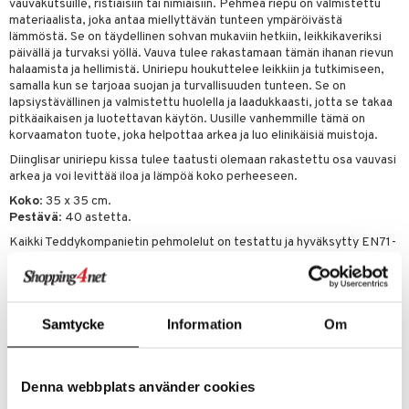
vauvakutsuille, ristiäisiin tai nimiäisiin. Pehmeä riepu on valmistettu
materiaalista, joka antaa miellyttävän tunteen ympäröivästä
umi
lämmöstä. Se on täydellinen sohvan mukaviin hetkiin, leikkikaveriksi
päivällä ja turvaksi yöllä. Vauva tulee rakastamaan tämän ihanan rievun
le
halaamista ja hellimistä. Uniriepu houkuttelee leikkiin ja tutkimiseen,
samalla kun se tarjoaa suojan ja turvallisuuden tunteen. Se on
 Patrol
lapsiystävällinen ja valmistettu huolella ja laadukkaasti, jotta se takaa
pi Pitkätossu
pitkäaikaisen ja luotettavan käytön. Uusille vanhemmille tämä on
korvaamaton tuote, joka helpottaa arkea ja luo elinikäisiä muistoja.
sa Possu
Diinglisar uniriepu kissa tulee taatusti olemaan rakastettu osa vauvasi
arkea ja voi levittää iloa ja lämpöä koko perheeseen.
 MASKS
Koko
: 35 x 35 cm.
kemon
Pestävä
: 40 astetta.
Kaikki Teddykompanietin pehmolelut on testattu ja hyväksytty EN71-
ållan
standardin mukaisesti ja CE-merkitty. Poista kaikki laput, muoviosat ja
er Mario
narut ennen kuin annat pehmolelun lapselle.
Muuta
ru & Pesonen
Samtycke
Information
Om
0 kk+
Tuotenumero
Denna webbplats använder cookies
TTP55-1-XX