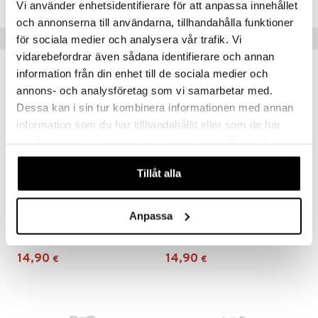
Vi använder enhetsidentifierare för att anpassa innehållet
och annonserna till användarna, tillhandahålla funktioner
Vinkkejä sinulle
för sociala medier och analysera vår trafik. Vi
vidarebefordrar även sådana identifierare och annan
information från din enhet till de sociala medier och
annons- och analysföretag som vi samarbetar med.
Dessa kan i sin tur kombinera informationen med annan
information som du har tillhandahållit eller som de har
samlat in när du har använt deras tjänster. Du godkänner
våra cookies vid fortsatt användande av vår webbplats.
Tillåt alla
Anpassa
Diinglisar Uniriepu Kanin Vaaleanpunainen
Diinglisar Uniriepu Kanin Vihreä
TEDDYKOMPANIET
TEDDYKOMPANIET
14,90
14,90
€
€