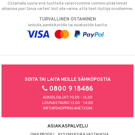
Ostamalla suuria eriä tuotteita varastoomme voimme pitää hinnat
alhaisina juuri Sinua varten! Voit olla varma, että teet löytöjä sivuillamme.
TURVALLINEN OSTAMINEN
laskulla, pankkikortilla tai asiakastilin kautta
SOITA TAI LAITA MEILLE SÄHKÖPOSTIA
0800 9 18486
AUKIOLOAJAT: 10.00 - 16.00
LOUNASTAUKO 13.00 - 14.00
INFO@SHOPPING4NET.COM
ASIAKASPALVELU
OMA PROFIILI
KYSYMYKSIÄ & VASTAUKSIA