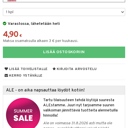
O Minecraft
entarvikkeita
gyn vaatteet
ipullot & Tarvikkeet
ut
gformers
blarna
taleikit
elut
GO Ninjago
ens Barn
ut
ikat
tman
oleikit
neuvot
Varastossa, lähetetään heti
GO Speed Champions
ållan
apussit
kalut
libompa
opelit
iviteettilelut
4,90
GO Spidey
€
ffi Love
ta
ney
elyvaunut
Maksa osamaksulla alkaen 3 € per kuukausi.
O Super Heroes
mintahahmot
ney Prinsessat
ysitterit
isuus
ettävät lelut
LISÄÄ OSTOSKORIIN
ic
eli
uviltti
spalvelu
zen
iilit
LISÄÄ TOIVELISTALLE
KIRJOITA ARVOSTELU
ksiä & vastauksia
KERRO YSTÄVÄLLE
mähäkkimies
ulelut & helistimet
tuotetta
ry Potter
uvajumppa
ALE - on aika napsauttaa löydöt kotiin!
 verkkokaupasta
lo Kitty
Tartu tilaisuuteen tehdä löytöjä suuresta
ALEstamme. Juuri nyt tarjoamme suuren
.L.
valikoiman jännittäviä tuotteita alennetuilla
hinnoilla!
mmi Lehmä
Ale on voimassa 31.8.2026 asti mutta ole
le