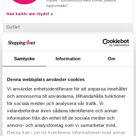
nopea - suosikkituotteesi voivat päästä
loppumaan!
umi
Näe kaikki ale-löydöt »
le
Outlet
 Patrol
Rakastatko sinäkin todella hyvää löytöä? Outletistamme löydät
pi Pitkätossu
runsaasti tuotteita alennettuun hintaan. Hyödynnä tilaisuus tehdä
löytöjä, kun suosikkituotteitasi on vielä jäljellä.
sa Possu
Tarjous on voimassa niin kauan kuin varastoa riittää!
Samtycke
Information
Om
 MASKS
kemon
Tuotetieto
Denna webbplats använder cookies
ållan
Päivittäiseen kauneusrutiiniisi: superpehmeässä, kevyessä
Vi använder enhetsidentifierare för att anpassa innehållet
vaaleanpunaisessa hiuspannassa on söpöt kimaltelevat korvat ja hyvä
er Mario
pito elastisen nauhan ansiosta.
och annonserna till användarna, tillhandahålla funktioner
ru & Pesonen
för sociala medier och analysera vår trafik. Vi
Muuta
vidarebefordrar även sådana identifierare och annan
6 vuotta+
information från din enhet till de sociala medier och
annons- och analysföretag som vi samarbetar med.
Tuotenumero
Dessa kan i sin tur kombinera informationen med annan