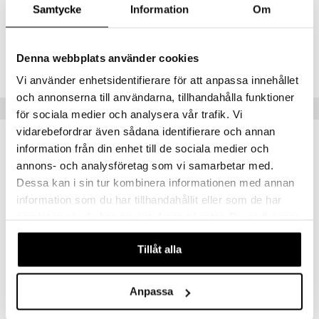
Metalliosat ovat kullanvärisiä.
Samtycke
Information
Om
umi
Tuotenumero
le
Denna webbplats använder cookies
TUM51-1-XX
 Patrol
Vi använder enhetsidentifierare för att anpassa innehållet
pi Pitkätossu
och annonserna till användarna, tillhandahålla funktioner
Vinkkejä sinulle
för sociala medier och analysera vår trafik. Vi
sa Possu
vidarebefordrar även sådana identifierare och annan
 MASKS
uutuus
uutuus
information från din enhet till de sociala medier och
annons- och analysföretag som vi samarbetar med.
kemon
Dessa kan i sin tur kombinera informationen med annan
ållan
information som du har tillhandahållit eller som de har
er Mario
samlat in när du har använt deras tjänster. Du godkänner
våra cookies vid fortsatt användande av vår webbplats.
ru & Pesonen
Tillåt alla
Muumi Sydän Avaimenperä Haisuli Musta
Muumi Sydän Avaimenperä Niiskuneiti Roosa
Anpassa
MUMIN
MUMIN