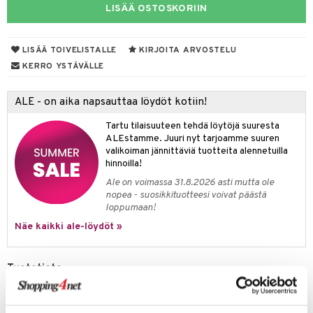
LISÄÄ OSTOSKORIIN
O Minecraft
entarvikkeita
gyn vaatteet
ipullot & Tarvikkeet
ut
gformers
blarna
taleikit
elut
GO Ninjago
ens Barn
ut
ikat
tman
oleikit
neuvot
LISÄÄ TOIVELISTALLE
KIRJOITA ARVOSTELU
GO Speed Champions
ållan
KERRO YSTÄVÄLLE
apussit
kalut
libompa
opelit
iviteettilelut
GO Spidey
ffi Love
ta
ney
elyvaunut
ALE - on aika napsauttaa löydöt kotiin!
O Super Heroes
mintahahmot
ney Prinsessat
ysitterit
isuus
ettävät lelut
Tartu tilaisuuteen tehdä löytöjä suuresta
ic
ALEstamme. Juuri nyt tarjoamme suuren
eli
uviltti
valikoiman jännittäviä tuotteita alennetuilla
spalvelu
hinnoilla!
zen
iilit
ksiä & vastauksia
Ale on voimassa 31.8.2026 asti mutta ole
mähäkkimies
ulelut & helistimet
nopea - suosikkituotteesi voivat päästä
tuotetta
loppumaan!
ry Potter
uvajumppa
Näe kaikki ale-löydöt »
 verkkokaupasta
lo Kitty
.L.
Tuotetieto
mmi Lehmä
Tyylikäs Muumi-avaimenperä on valmistettu synteettisestä nahasta ja
metallista. Pituus noin 15 cm.
le