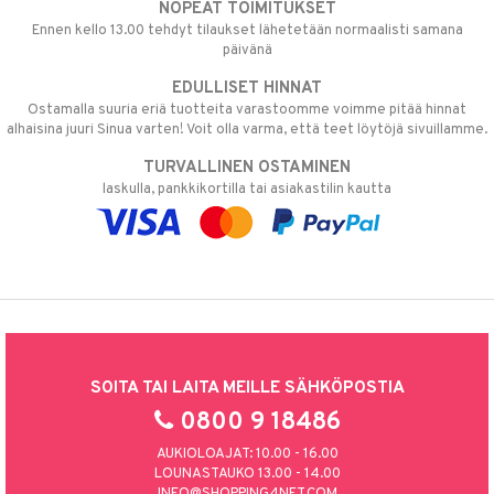
NOPEAT TOIMITUKSET
Ennen kello 13.00 tehdyt tilaukset lähetetään normaalisti samana
päivänä
EDULLISET HINNAT
Ostamalla suuria eriä tuotteita varastoomme voimme pitää hinnat
alhaisina juuri Sinua varten! Voit olla varma, että teet löytöjä sivuillamme.
TURVALLINEN OSTAMINEN
laskulla, pankkikortilla tai asiakastilin kautta
SOITA TAI LAITA MEILLE SÄHKÖPOSTIA
0800 9 18486
AUKIOLOAJAT: 10.00 - 16.00
LOUNASTAUKO 13.00 - 14.00
INFO@SHOPPING4NET.COM