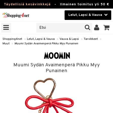
Täydellisiä kesävinkkejä
-
Ilmainen toimitus yli 50 €
Lelut, Lapsi & Vauva
ERKKEJÄ
Kauneudenhoito
JAT
UOTTEITA
Piilolinssit
Shopping4net
»
Lelut, Lapsi & Vauva
»
Vauva & Lapsi
»
Tarvikkeet
»
Muut
»
Muumi Sydän Avaimenperä Pikku Myy Punainen
Luontaistuotteet
u
Apteekki
lumateriaalit
Muumi Sydän Avaimenperä Pikku Myy
atteet
lusetti
lukirjat
Fitness
Punainen
pi
kirjat
t
Koti & Sisustus
gingsit
ut
rvikkeet
rjat
atteet & Sukat
lelut
Lelut, Lapsi & Vauva
luvaha
pelit
vot
Tuotemerkkejä
oradat
ja maalaa
et
t
alaa
Kampanjat
ot
 Real
Lapsi
otteet
it
lentereita
alaa
elit