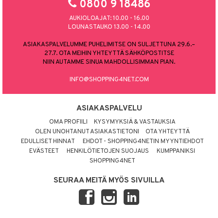
0800 9 18486
AUKIOLOAJAT: 10.00 - 16.00
LOUNASTAUKO 13.00 - 14.00
ASIAKASPALVELUMME PUHELIMITSE ON SULJETTUNA 29.6.–
27.7. OTA MEIHIN YHTEYTTÄ SÄHKÖPOSTITSE
NIIN AUTAMME SINUA MAHDOLLISIMMAN PIAN.
INFO@SHOPPING4NET.COM
ASIAKASPALVELU
OMA PROFIILI
KYSYMYKSIÄ & VASTAUKSIA
OLEN UNOHTANUT ASIAKASTIETONI
OTA YHTEYTTÄ
EDULLISET HINNAT
EHDOT - SHOPPING4NETIN MYYNTIEHDOT
EVÄSTEET
HENKILÖTIETOJEN SUOJAUS
KUMPPANIKSI
SHOPPING4NET
SEURAA MEITÄ MYÖS SIVUILLA