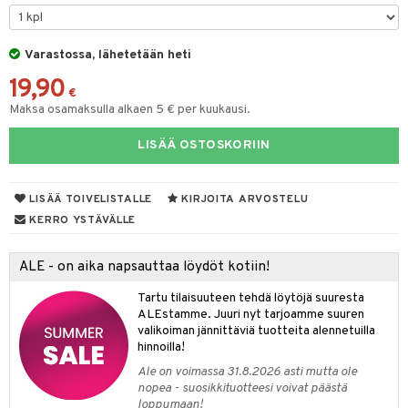
O Minecraft
entarvikkeita
gyn vaatteet
ipullot & Tarvikkeet
rut
gformers
blarna
taleikit
elut
GO Ninjago
ens Barn
Varastossa, lähetetään heti
ut
ikat
tman
oleikit
neuvot
19,90
GO Speed Champions
ållan
apussit
kalut
libompa
opelit
iviteettilelut
€
Maksa osamaksulla alkaen 5 € per kuukausi.
GO Spidey
ffi Love
ta
ney
elyvaunut
LISÄÄ OSTOSKORIIN
O Super Heroes
mintahahmot
ney Prinsessat
ysitterit
isuus
ettävät lelut
ic
eli
uviltti
spalvelu
LISÄÄ TOIVELISTALLE
KIRJOITA ARVOSTELU
zen
iilit
KERRO YSTÄVÄLLE
ksiä & vastauksia
mähäkkimies
ulelut & helistimet
tuotetta
ALE - on aika napsauttaa löydöt kotiin!
ry Potter
uvajumppa
 verkkokaupasta
Tartu tilaisuuteen tehdä löytöjä suuresta
lo Kitty
ALEstamme. Juuri nyt tarjoamme suuren
valikoiman jännittäviä tuotteita alennetuilla
.L.
hinnoilla!
mmi Lehmä
Ale on voimassa 31.8.2026 asti mutta ole
nopea - suosikkituotteesi voivat päästä
le
loppumaan!