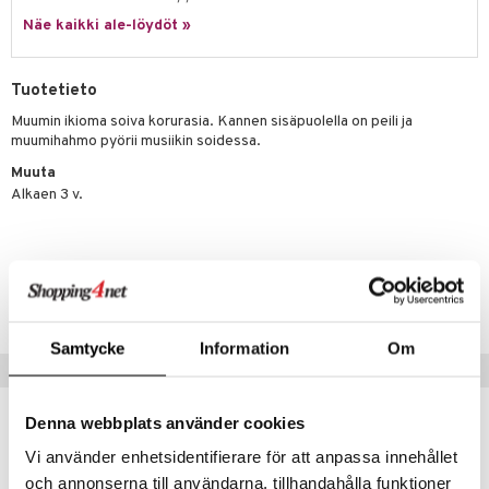
Näe kaikki ale-löydöt »
umi
le
Tuotetieto
 Patrol
Muumin ikioma soiva korurasia. Kannen sisäpuolella on peili ja
muumihahmo pyörii musiikin soidessa.
pi Pitkätossu
Muuta
sa Possu
Alkaen 3 v.
 MASKS
kemon
Tuotenumero
ållan
TMSSS-1-XX
er Mario
Samtycke
Information
Om
ru & Pesonen
Vinkkejä sinulle
Denna webbplats använder cookies
Vi använder enhetsidentifierare för att anpassa innehållet
och annonserna till användarna, tillhandahålla funktioner