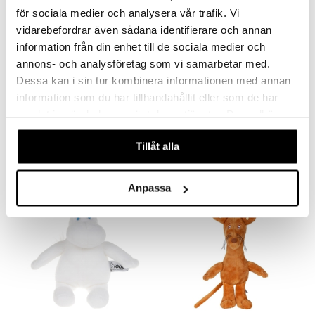
för sociala medier och analysera vår trafik. Vi
vidarebefordrar även sådana identifierare och annan
information från din enhet till de sociala medier och
annons- och analysföretag som vi samarbetar med.
Dessa kan i sin tur kombinera informationen med annan
information som du har tillhandahållit eller som de har
Hahmoja Muumien ystävät
Hahmoja Muumiperhe
samlat in när du har använt deras tjänster. Du godkänner
MUMIN
MUMIN
våra cookies vid fortsatt användande av vår webbplats.
10,91
10,91
€
€
Tillåt alla
Anpassa