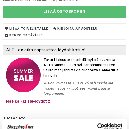
Maksa osamaksulla alkaen 4 € per kuukausi.
O Minecraft
entarvikkeita
gyn vaatteet
ipullot & Tarvikkeet
ut
gformers
blarna
taleikit
elut
LISÄÄ OSTOSKORIIN
GO Ninjago
ens Barn
ut
ikat
tman
oleikit
neuvot
GO Speed Champions
ållan
apussit
kalut
libompa
opelit
LISÄÄ TOIVELISTALLE
KIRJOITA ARVOSTELU
iviteettilelut
KERRO YSTÄVÄLLE
GO Spidey
ffi Love
ta
ney
elyvaunut
O Super Heroes
mintahahmot
ney Prinsessat
ysitterit
isuus
ettävät lelut
ALE - on aika napsauttaa löydöt kotiin!
ic
eli
uviltti
Tartu tilaisuuteen tehdä löytöjä suuresta
spalvelu
ALEstamme. Juuri nyt tarjoamme suuren
zen
iilit
valikoiman jännittäviä tuotteita alennetuilla
ksiä & vastauksia
hinnoilla!
mähäkkimies
ulelut & helistimet
Ale on voimassa 31.8.2026 asti mutta ole
tuotetta
ry Potter
uvajumppa
nopea - suosikkituotteesi voivat päästä
loppumaan!
 verkkokaupasta
lo Kitty
Näe kaikki ale-löydöt »
.L.
mmi Lehmä
Tuotetieto
Muumi Melske Pipo Valkoinen on kaksinkertaisesta trikoosta neulottu
le