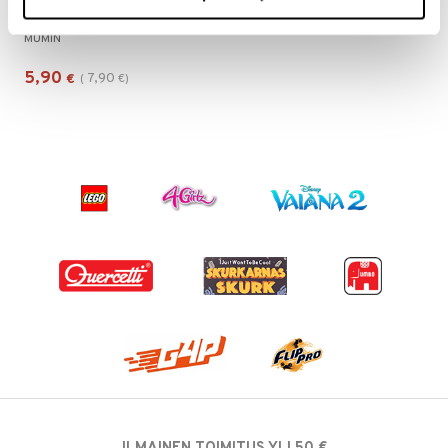
Muumi Leggingsit Painatus Punainen
MUMIN
5,90
7,90
€
(
€
)