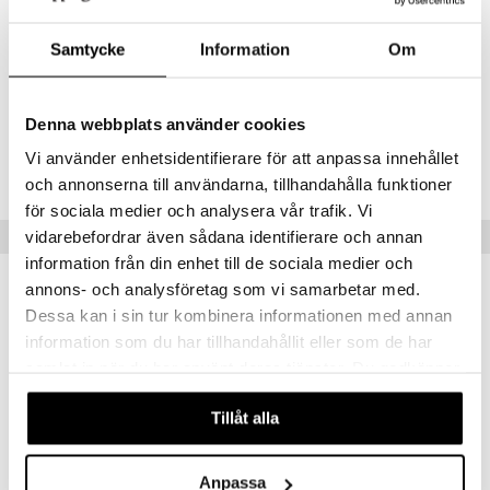
luunvalkoinen pipo, jossa on hauska kokokuviointi esittäen
umi
muumihahmoja ihanilla väriläiskillä.Soma pipo kirkastaa sateiset ja
Samtycke
Information
Om
kylmät päivät.
le
Materiaali
: 95 % ekologinen puuvilla 5 % elastaani.
 Patrol
Denna webbplats använder cookies
Tuotenumero
pi Pitkätossu
Vi använder enhetsidentifierare för att anpassa innehållet
TMN51-1-485
sa Possu
och annonserna till användarna, tillhandahålla funktioner
för sociala medier och analysera vår trafik. Vi
 MASKS
Vinkkejä sinulle
vidarebefordrar även sådana identifierare och annan
kemon
information från din enhet till de sociala medier och
annons- och analysföretag som vi samarbetar med.
-25%
ållan
Dessa kan i sin tur kombinera informationen med annan
er Mario
information som du har tillhandahållit eller som de har
ru & Pesonen
samlat in när du har använt deras tjänster. Du godkänner
våra cookies vid fortsatt användande av vår webbplats.
Tillåt alla
Saatavana useana vaihtoehtona
Anpassa