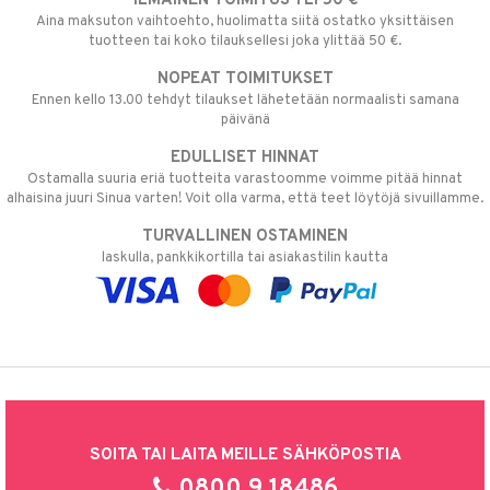
ILMAINEN TOIMITUS YLI 50 €
Aina maksuton vaihtoehto, huolimatta siitä ostatko yksittäisen
tuotteen tai koko tilauksellesi joka ylittää 50 €.
NOPEAT TOIMITUKSET
Ennen kello 13.00 tehdyt tilaukset lähetetään normaalisti samana
päivänä
EDULLISET HINNAT
Ostamalla suuria eriä tuotteita varastoomme voimme pitää hinnat
alhaisina juuri Sinua varten! Voit olla varma, että teet löytöjä sivuillamme.
TURVALLINEN OSTAMINEN
laskulla, pankkikortilla tai asiakastilin kautta
SOITA TAI LAITA MEILLE SÄHKÖPOSTIA
0800 9 18486