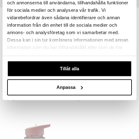
Vinkkejä sinulle
och annonserna till användarna, tillhandahålla funktioner
för sociala medier och analysera vår trafik. Vi
vidarebefordrar även sådana identifierare och annan
information från din enhet till de sociala medier och
annons- och analysföretag som vi samarbetar med.
Dessa kan i sin tur kombinera informationen med annan
information som du har tillhandahållit eller som de har
samlat in när du har använt deras tjänster. Du godkänner
våra cookies vid fortsatt användande av vår webbplats.
Tillåt alla
Muumi Piknik Haisuli Eväsrasia 2 kpl
Muumi Piknik Pikku Myy Eväsrasia 2 kpl
RÄTT START
RÄTT START
Anpassa
10,91
10,91
€
€