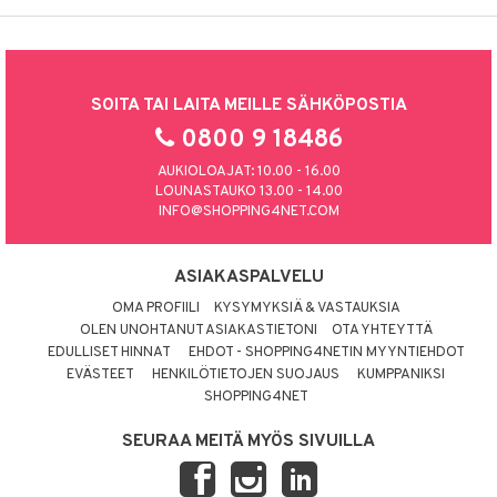
SOITA TAI LAITA MEILLE SÄHKÖPOSTIA
0800 9 18486
AUKIOLOAJAT: 10.00 - 16.00
LOUNASTAUKO 13.00 - 14.00
INFO@SHOPPING4NET.COM
ASIAKASPALVELU
OMA PROFIILI
KYSYMYKSIÄ & VASTAUKSIA
OLEN UNOHTANUT ASIAKASTIETONI
OTA YHTEYTTÄ
EDULLISET HINNAT
EHDOT - SHOPPING4NETIN MYYNTIEHDOT
EVÄSTEET
HENKILÖTIETOJEN SUOJAUS
KUMPPANIKSI
SHOPPING4NET
SEURAA MEITÄ MYÖS SIVUILLA