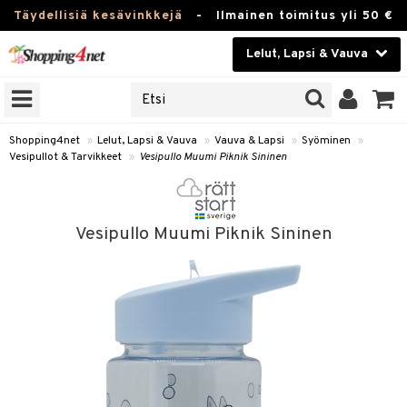
Täydellisiä kesävinkkejä
-
Ilmainen toimitus yli 50 €
Lelut, Lapsi & Vauva
ERKKEJÄ
Kauneudenhoito
JAT
UOTTEITA
Piilolinssit
Shopping4net
»
Lelut, Lapsi & Vauva
»
Vauva & Lapsi
»
Syöminen
»
Vesipullot & Tarvikkeet
»
Vesipullo Muumi Piknik Sininen
Luontaistuotteet
u
Apteekki
lumateriaalit
Vesipullo Muumi Piknik Sininen
atteet
lusetti
lukirjat
Fitness
pi
kirjat
t
Koti & Sisustus
gingsit
ut
rvikkeet
rjat
atteet & Sukat
lelut
Lelut, Lapsi & Vauva
luvaha
pelit
vot
Tuotemerkkejä
oradat
ja maalaa
et
t
alaa
Kampanjat
ot
 Real
Lapsi
otteet
it
lentereita
alaa
elit