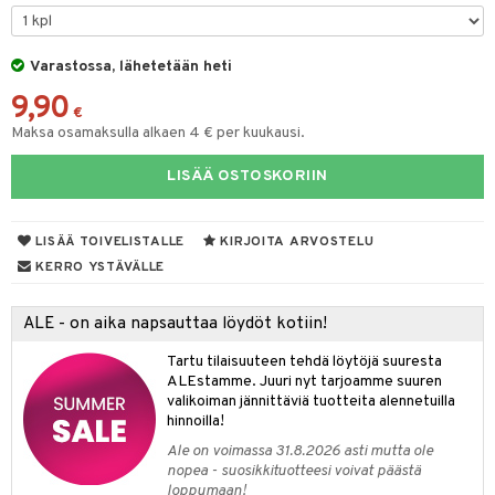
O Minecraft
entarvikkeita
gyn vaatteet
ipullot & Tarvikkeet
gformers
blarna
taleikit
elut
GO Ninjago
ens Barn
Varastossa, lähetetään heti
keet
ikat
tman
oleikit
neuvot
9,90
GO Speed Champions
ållan
kalut
inkolasit
ta
libompa
opelit
iviteettilelut
€
Maksa osamaksulla alkaen 4 € per kuukausi.
GO Spidey
ffi Love
ut ja lakit
ney
ysitterit
isuus
elyvaunut
LISÄÄ OSTOSKORIIN
O Super Heroes
mintahahmot
starvikkeita
ney Prinsessat
uviltti
ettävät lelut
spalvelu
ic
ut
eli
iilit
LISÄÄ TOIVELISTALLE
KIRJOITA ARVOSTELU
ksiä & vastauksia
ut
zen
ulelut & helistimet
KERRO YSTÄVÄLLE
tuotetta
apussit
mähäkkimies
uvajumppa
ALE - on aika napsauttaa löydöt kotiin!
 verkkokaupasta
ry Potter
Tartu tilaisuuteen tehdä löytöjä suuresta
lo Kitty
ALEstamme. Juuri nyt tarjoamme suuren
valikoiman jännittäviä tuotteita alennetuilla
.L.
hinnoilla!
mmi Lehmä
Ale on voimassa 31.8.2026 asti mutta ole
nopea - suosikkituotteesi voivat päästä
le
loppumaan!