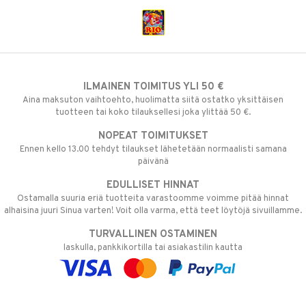
ILMAINEN TOIMITUS YLI 50 €
Aina maksuton vaihtoehto, huolimatta siitä ostatko yksittäisen
tuotteen tai koko tilauksellesi joka ylittää 50 €.
NOPEAT TOIMITUKSET
Ennen kello 13.00 tehdyt tilaukset lähetetään normaalisti samana
päivänä
EDULLISET HINNAT
Ostamalla suuria eriä tuotteita varastoomme voimme pitää hinnat
alhaisina juuri Sinua varten! Voit olla varma, että teet löytöjä sivuillamme.
TURVALLINEN OSTAMINEN
laskulla, pankkikortilla tai asiakastilin kautta