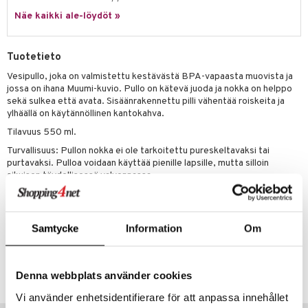
Näe kaikki ale-löydöt »
umi
le
Tuotetieto
 Patrol
Vesipullo, joka on valmistettu kestävästä BPA-vapaasta muovista ja
jossa on ihana Muumi-kuvio. Pullo on kätevä juoda ja nokka on helppo
pi Pitkätossu
sekä sulkea että avata. Sisäänrakennettu pilli vähentää roiskeita ja
sa Possu
ylhäällä on käytännöllinen kantokahva.
Tilavuus 550 ml.
 MASKS
Turvallisuus: Pullon nokka ei ole tarkoitettu pureskeltavaksi tai
kemon
purtavaksi. Pulloa voidaan käyttää pienille lapsille, mutta silloin
aikuisen täydellisessä valvonnassa.
ållan
Muuta
er Mario
3 vuotta+
Samtycke
Information
Om
ru & Pesonen
Tuotenumero
TRR66-1-XX
Denna webbplats använder cookies
Vi använder enhetsidentifierare för att anpassa innehållet